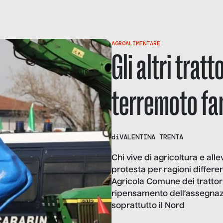
AGROALIMENTARE
Gli altri tratt
terremoto fa
di
VALENTINA TRENTA
Chi vive di agricoltura e al
protesta per ragioni differen
Agricola Comune dei trattori
ripensamento dell’assegnazi
soprattutto il Nord