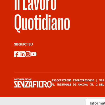
Il Lavoro
Quotidiano
SEGUICI SU
facebook
linkedin
instagram
youtube
ASSOCIAZIONE FIORDIRISORSE | VIA
AL TRIBUNALE DI ANCONA (N. 2 DEL
Informazione senza filtro
Informat