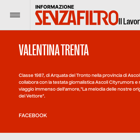
Menu
Il Lavo
VALENTINA TRENTA
Classe 1987, di Arquata del Tronto nella provincia di Ascoli
collabora con la testata giornalistica Ascoli Cityrumors e re
viaggio immenso dell'amore,"La melodia delle nostre ori
del Vettore".
FACEBOOK