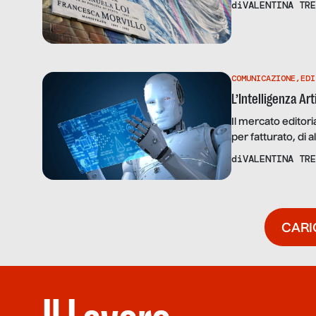
di
VALENTINA TRE
referente della 
guidata dalla pres
COMUNICAZIONE
,
EDI
L’Intelligenza Arti
Il mercato editori
per fatturato, di 
ruolo dell’intelli
di
VALENTINA TRE
dell’Istituto di l
Ferri di Mondador
CARI