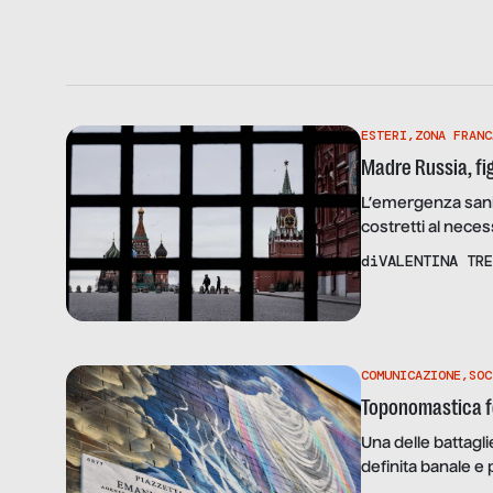
ESTERI
,
ZONA FRANC
Madre Russia, fi
L’emergenza sanit
costretti al nece
un’autocertificaz
di
VALENTINA TRE
Le immagini che c
di una cultura div
COMUNICAZIONE
,
SOC
Toponomastica f
Una delle battagli
definita banale e 
orientarci in quest