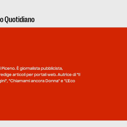
ro Quotidiano
 Piceno. È giornalista pubblicista,
dige articoli per portali web. Autrice di "Il
gini", "Chiamami ancora Donna" e "L'Eco