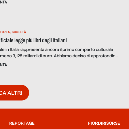
NTA
Regione Marche per l’Associazione Toponomastica Femminile,
idente Maria Pia Ercolini e referente di […]
TORIA
,
SOCIETÀ
ficiale legge più libri degli italiani
ale in Italia rappresenta ancora il primo comparto culturale
almeno 3,125 miliardi di euro. Abbiamo deciso di approfondire il
genza artificiale nel mondo editoriale. Simonetta Montemagni,
NTA
inguistica computazionale Zampolli del CNR di Pisa, con Fabio
i e Paolo Ongaro di Gruppo Meta, si sono occupati […]
CA ALTRI
REPORTAGE
FIORDIRISORSE