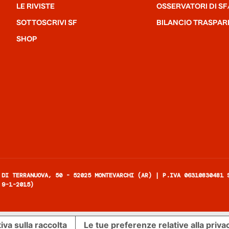
LE RIVISTE
OSSERVATORI DI SF
SOTTOSCRIVI SF
BILANCIO TRASPAR
SHOP
 DI TERRANUOVA, 50 - 52025 MONTEVARCHI (AR) | P.IVA 06310830481 
 9-1-2015)
iva sulla raccolta
Le tue preferenze relative alla priva