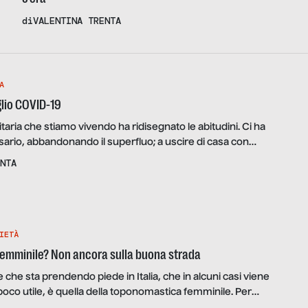
di
VALENTINA TRENTA
A
glio COVID-19
aria che stiamo vivendo ha ridisegnato le abitudini. Ci ha
ssario, abbandonando il superfluo; a uscire di casa con
ione in mano e una motivazione valida per le forze dell’ordine.
NTA
i arrivavano dalla Cina sembravano lontane e ovattate, figlie
ersa dalla nostra. In pochi giorni una […]
IETÀ
emminile? Non ancora sulla buona strada
e che sta prendendo piede in Italia, che in alcuni casi viene
poco utile, è quella della toponomastica femminile. Per
o dibattito, ho chiesto l’ausilio e il supporto di Barbara Belotti,