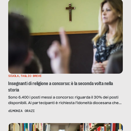
SCUOLA
,
TAGLIO BREVE
Insegnanti di religione a concorso: è la seconda volta nella
storia
Sono 6.400 i posti messi a concorso: riguarda il 30% dei posti
disponibili. Ai partecipanti è richiesta l’idoneità diocesana che
già in precedenza era alla base dell’abilitazione. Nel frattempo, il
di
MONIA ORAZI
numero degli studenti che scelgono di non avvalersi
dell’insegnamento della religione cattolica cresce