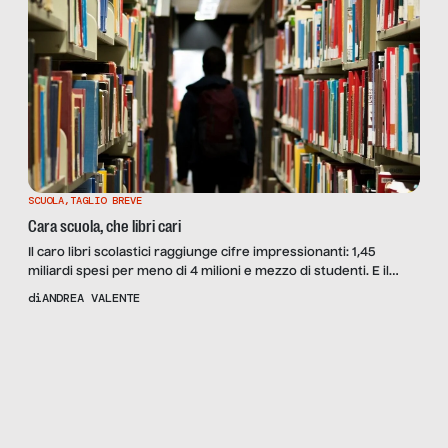
SCUOLA
,
TAGLIO BREVE
Cara scuola, che libri cari
Il caro libri scolastici raggiunge cifre impressionanti: 1,45
miliardi spesi per meno di 4 milioni e mezzo di studenti. E il
costo per le famiglie tocca i tre zeri. I dati dell’indagine ADOC-
di
ANDREA VALENTE
EURES, i commenti dei presidenti Anna Rea e Fabio Piacenti e le
possibili soluzioni
Scopri
il
Reportage
MATURITÀ:
SOLO PER
ADULTI