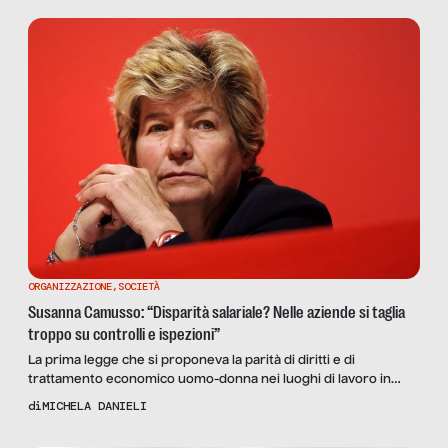
dell’economia italiana. È il cosiddetto “popolo delle partite iva”,
vale a dire […]
ORGANIZZAZIONE
,
SOCIETÀ
Susanna Camusso: “Disparità salariale? Nelle aziende si taglia
troppo su controlli e ispezioni”
La prima legge che si proponeva la parità di diritti e di
trattamento economico uomo-donna nei luoghi di lavoro in
Italia, risale al ’91. Ciò fa pensare che oggi dovremmo avere una
di
MICHELA DANIELI
generazione perfettamente allineata con i principi di
uguaglianza, e attenta, per l’educazione ricevuta a casa e a