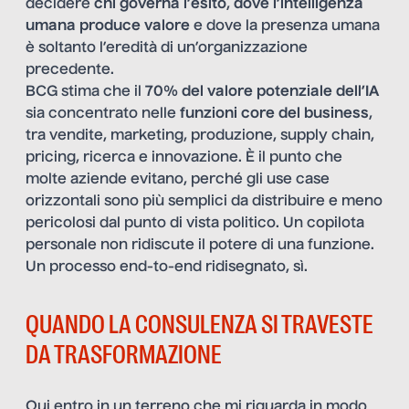
decidere
chi governa l’esito
,
dove l’intelligenza
umana produce valore
e dove la presenza umana
è soltanto l’eredità di un’organizzazione
precedente.
BCG stima che il
70% del valore potenziale dell’IA
sia concentrato nelle
funzioni core del business
,
tra vendite, marketing, produzione, supply chain,
pricing, ricerca e innovazione. È il punto che
molte aziende evitano, perché gli use case
orizzontali sono più semplici da distribuire e meno
pericolosi dal punto di vista politico. Un copilota
personale non ridiscute il potere di una funzione.
Un processo end-to-end ridisegnato, sì.
QUANDO LA CONSULENZA SI TRAVESTE
DA TRASFORMAZIONE
Qui entro in un terreno che mi riguarda in modo