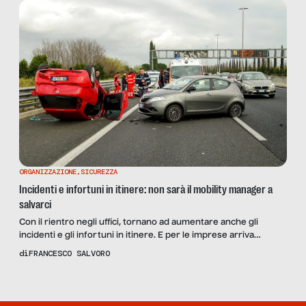
scuola, a tutte le esigenze che […]
ORGANIZZAZIONE
,
SICUREZZA
Incidenti e infortuni in itinere: non sarà il mobility manager a
salvarci
Con il rientro negli uffici, tornano ad aumentare anche gli
incidenti e gli infortuni in itinere. E per le imprese arriva
l’obbligo di assumere un mobility manager: vediamo di che si
di
FRANCESCO SALVORO
tratta insieme al consulente del lavoro Tiziano Sgrafetto.