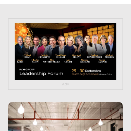
https://tinyurl.com/363fvfm9
Adv