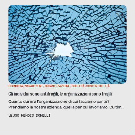
sui Tribunali la scritta: ‘Palazzo di giustizia’. Non: ‘Palazzo dei
diritti degli […]
ECONOMIA
,
MANAGEMENT
,
ORGANIZZAZIONE
,
SOCIETÀ
,
SOSTENIBILITÀ
Gli individui sono antifragili, le organizzazioni sono fragili
Quanto durerà l’organizzazione di cui facciamo parte?
Prendiamo la nostra azienda, quella per cui lavoriamo. L’ultimo
rapporto ISTAT sulla demografia delle aziende ci dice che nel
di
UGO MENDES DONELLI
2015 il tasso di mortalità delle aziende si avvicina al 9%. Quindi
quest’anno abbiamo 1 probabilità su 10 che la nostra azienda
Scopri
la Rivista
chiuda. Questa è ovviamente una media: la vera […]
NUMERO 02 –