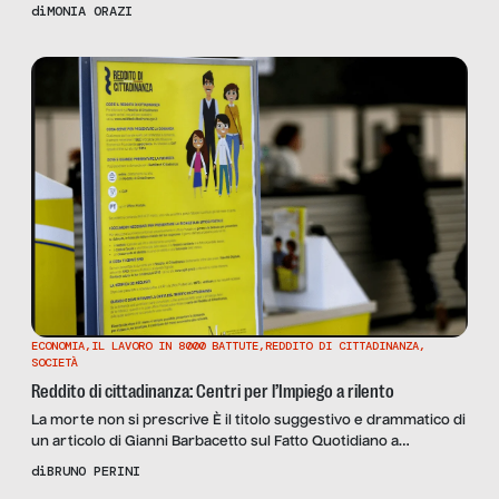
limiti e di un’ecatombe sospetta di 240.000 polli, con l’impresa
di
MONIA ORAZI
sottoposta alla revisione del suo titolo di B Corp e a un’indagine
per sversamento da parte dei carabinieri forestali
ECONOMIA
,
IL LAVORO IN 8000 BATTUTE
,
REDDITO DI CITTADINANZA
,
SOCIETÀ
Reddito di cittadinanza: Centri per l’Impiego a rilento
La morte non si prescrive È il titolo suggestivo e drammatico di
un articolo di Gianni Barbacetto sul Fatto Quotidiano a
proposito del caso Eternit e del dibattito sulla prescrizione che
di
BRUNO PERINI
in questi giorni sta tenendo in scacco il governo Conte. “Io vedo