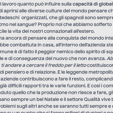
 lavoro quanto può influire sulla
capacità di global
i aprirsi alle diverse culture del mondo pensare che
i tedeschi organizzati, che gli spagnoli sono sempre
 ritmo nel sangue? Proprio noi che abbiamo sofferto 
ile la vita dei nostri connazionali all’estero.
a ancora di pensare alla conquista del mondo inte
bbe combattuta in casa, all’interno dell’azienda s
omune è di fatto il peggior nemico dello spirito di s
ale e di conseguenza del nuovo che non avanza.
Ab
ti andare a cercare il freddo per il letto
costituiscon
di pensiero e di relazione. E le leggende metropolit
le aziende contribuiscono a fare il resto, complican
già difficili rapporti tra le varie funzioni. E così i 
uto quello che la produzione non riesce a fare, gli 
sano sempre un bel Natale e il settore Qualità viv
 problemi sugli altri anche se saranno tutti sempre