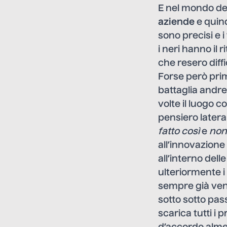
E nel mondo del
aziende
e quind
sono precisi e 
i neri hanno il
che resero diffic
Forse però prim
battaglia andre
volte il luogo c
pensiero later
fatto così
e
non 
all’innovazione 
all’interno del
ulteriormente i 
sempre già vend
sotto sotto pas
scarica tutti i