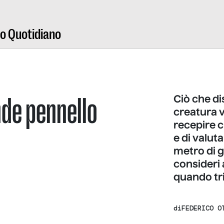
ro Quotidiano
nde pennello
Ciò che di
creatura v
recepire 
e di valut
metro di g
consideri
quando tri
di
FEDERICO O