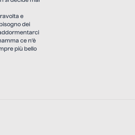
on si decide mai
ravolta e
bisogno dei
rà addormentarci
 mamma ce n’è
mpre più bello