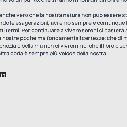
o su un punto: che si fanno milioni di riunioni e n
 anche vero che la nostra natura non può essere st
ando le esagerazioni, avremo sempre e comunque 
punti fermi. Per continuare a vivere sereni ci baste
le nostre poche ma fondamentali certezze: che di
enezia è bella ma non ci vivremmo, che il libro è se
’altra coda è sempre più veloce della nostra.