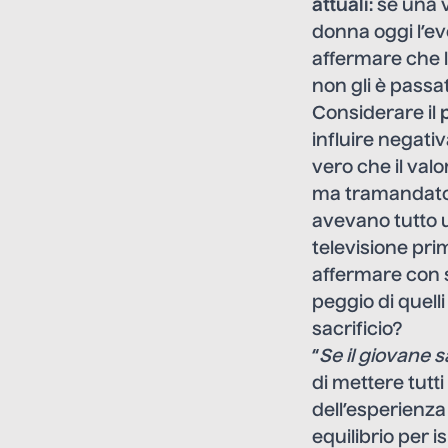
attuali
: se una
donna oggi l’ev
affermare che 
non gli è passa
Considerare il
influire negati
vero che il val
ma tramandato. 
avevano tutto u
televisione pri
affermare con s
peggio di quelli
sacrificio?
“
Se il giovane 
di mettere tutt
dell’esperienza
equilibrio per i