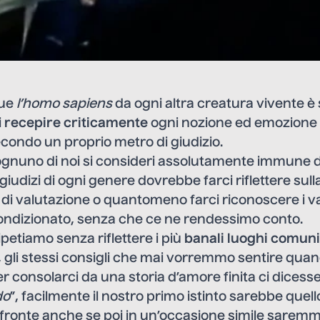
gue
l’homo sapiens
da ogni altra creatura vivente è
i
recepire criticamente
ogni nozione ed emozione e
secondo un proprio metro di giudizio.
 ognuno di noi si consideri assolutamente immune 
iudizi di ogni genere dovrebbe farci riflettere sulla
di valutazione o quantomeno farci riconoscere i v
ondizionato, senza che ce ne rendessimo conto.
ipetiamo senza riflettere i più
banali luoghi comuni
i, gli stessi consigli che mai vorremmo sentire quand
er consolarci da una storia d’amore finita ci dicess
do
”, facilmente il nostro primo istinto sarebbe quell
n fronte anche se poi in un’occasione simile sarem