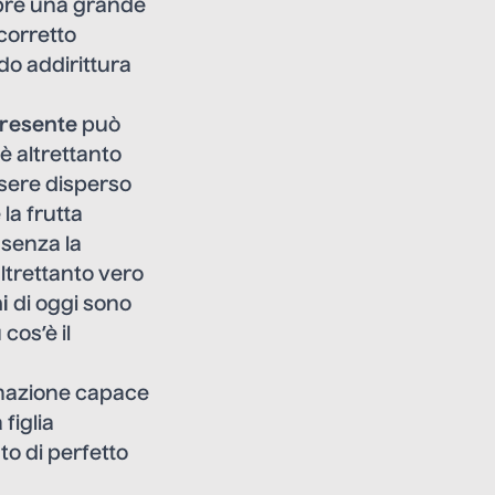
mpre una grande
corretto
o addirittura
resente
può
è altrettanto
ssere disperso
la frutta
 senza la
ltrettanto vero
i
di oggi sono
cos’è il
ermazione capace
figlia
to di perfetto