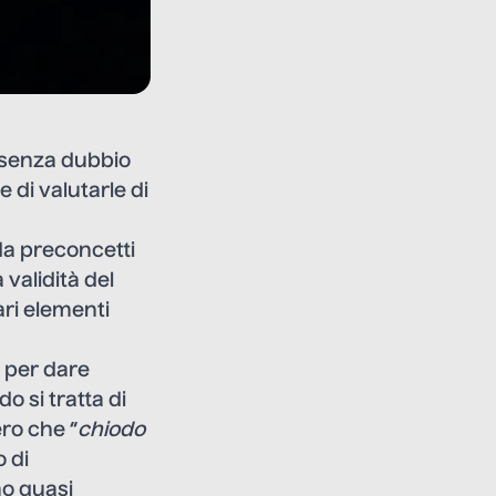
 senza dubbio
 di valutarle di
da preconcetti
 validità del
ari elementi
per dare
o si tratta di
ero che “
chiodo
o di
mo quasi