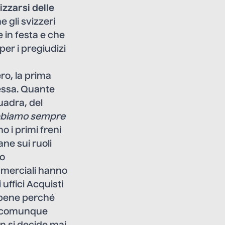
izzarsi delle
 gli svizzeri
 in festa e che
per i pregiudizi
ro, la prima
tessa. Quante
quadra, del
biamo sempre
o i primi freni
ane sui ruoli
do
commerciali hanno
uffici Acquisti
e bene perché
 e comunque