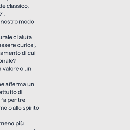
de classico,
e
”.
il nostro modo
rale ci aiuta
essere curiosi,
biamento di cui
ionale?
n valore o un
che afferma un
ttutto di
fa per tre
o o allo spirito
meno più