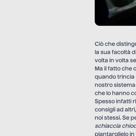
Ciò che distin
la sua facoltà d
volta in volta 
Ma il fatto che
quando trincia g
nostro sistema 
che lo hanno c
Spesso infatti r
consigli ad altr
noi stessi. Se p
schiaccia chio
piantarglielo i