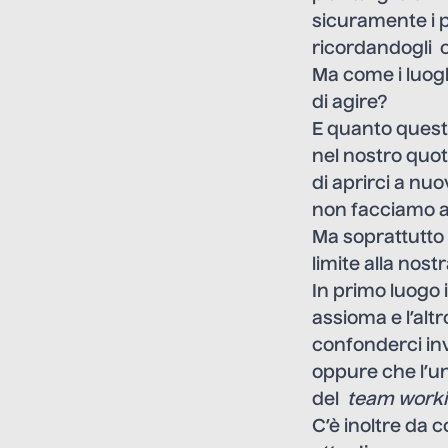
sicuramente i p
ricordandogli 
Ma come i luogh
di agire?
E quanto questo
nel nostro quot
di aprirci a nu
non facciamo al
Ma soprattutto 
limite alla nos
In primo luogo 
assioma e l’alt
confonderci inv
oppure che l’un
del
team work
C’è inoltre da 