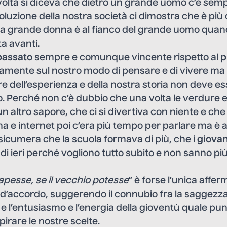
 volta si diceva che dietro un grande uomo c’è se
oluzione della nostra società ci dimostra che è più 
la grande donna è al fianco del grande uomo quand
ta avanti.
passato
sempre e comunque vincente rispetto al
p
vamente sul nostro modo di pensare e di vivere ma 
ore dell’esperienza e della nostra storia non deve e
Perché non c’è dubbio che una volta le verdure e 
n altro sapore, che ci si divertiva con niente e che
ma e internet poi c’era più tempo per parlare ma è a
icumera che la scuola formava di più, che i
giovan
 di ieri perché vogliono tutto subito e non sanno più 
sapesse, se il vecchio potesse
” è forse l’unica aff
i d’accordo, suggerendo il connubio fra la saggezza 
 e l’entusiasmo e l’energia della gioventù quale pun
spirare le nostre scelte.