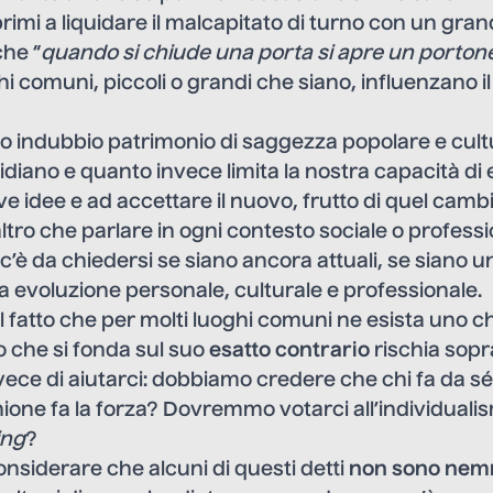
rimi a liquidare il malcapitato di turno con un gran
che “
quando si chiude una porta si apre un porton
i comuni, piccoli o grandi che siano, influenzano 
 indubbio patrimonio di saggezza popolare e cultu
idiano e quanto invece limita la nostra capacità di 
ove idee e ad accettare il nuovo, frutto di quel cam
tro che parlare in ogni contesto sociale o profess
c’è da chiedersi se siano ancora attuali, se siano u
tra evoluzione personale, culturale e professionale.
il fatto che per molti luoghi comuni ne esista uno 
ro che si fonda sul suo
esatto contrario
rischia sopra
ece di aiutarci: dobbiamo credere che chi fa da sé 
ione fa la forza? Dovremmo votarci all’individualism
ing
?
considerare che alcuni di questi detti
non sono nem