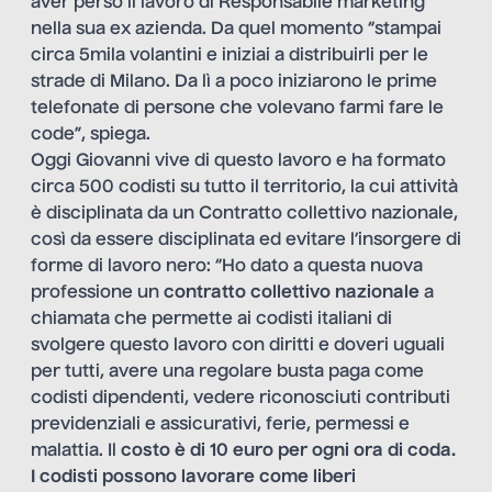
aver perso il lavoro di Responsabile marketing
nella sua ex azienda. Da quel momento “stampai
circa 5mila volantini e iniziai a distribuirli per le
strade di Milano. Da lì a poco iniziarono le prime
telefonate di persone che volevano farmi fare le
code”, spiega.
Oggi Giovanni vive di questo lavoro e ha formato
circa 500 codisti su tutto il territorio, la cui attività
è disciplinata da un Contratto collettivo nazionale,
così da essere disciplinata ed evitare l’insorgere di
forme di lavoro nero: “Ho dato a questa nuova
professione un
contratto collettivo nazionale
a
chiamata che permette ai codisti italiani di
svolgere questo lavoro con diritti e doveri uguali
per tutti, avere una regolare busta paga come
codisti dipendenti, vedere riconosciuti contributi
previdenziali e assicurativi, ferie, permessi e
malattia. Il
costo è di 10 euro
per ogni ora di coda.
I codisti possono lavorare come liberi