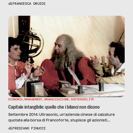
film e produzioni audiovisive nazionali e internazionali, facendo
di
FRANCESCA DRUIDI
(ri)-scoprire una varietà di paesaggi naturali e scenari urbani.
Dal Forte di Bard in Valle d’Aosta, che ha ospitato le riprese del
cinecomic Marvel […]
ECONOMIA
,
MANAGEMENT
,
ORGANIZZAZIONE
,
SOSTENIBILITÀ
Capitale intangibile: quello che i bilanci non dicono
Settembre 2014: Ultrasonic, un’azienda cinese di calzature
quotata alla borsa di Francoforte, stupisce gli azionisti
annunciando che l’amministratore delegato è sparito, forse
di
FREDIANO FINUCCI
con la cassa. Incredibile ma vero, Mr Wu Qingyong (questo il