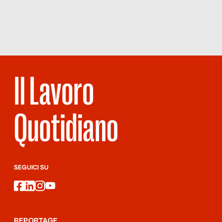
NUMERO 46
– GLI ALTRI
SIAMO NOI
Il Lavoro
Quotidiano
SEGUICI SU
facebook
linkedin
instagram
youtube
REPORTAGE