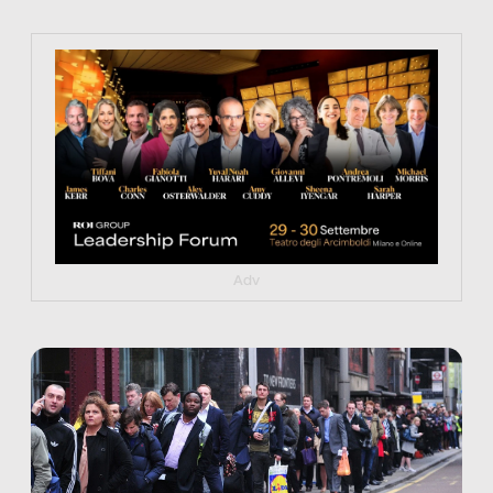
https://tinyurl.com/363fvfm9
Adv