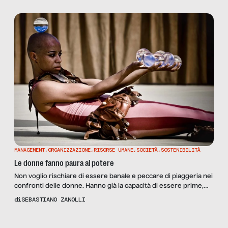
nome del desaparecido) riappare una settimana dopo
giustificandosi come niente fosse: “Sono stato in vacanza con
mio nipote e ho perso il […]
MANAGEMENT
,
ORGANIZZAZIONE
,
RISORSE UMANE
,
SOCIETÀ
,
SOSTENIBILITÀ
Le donne fanno paura al potere
Non voglio rischiare di essere banale e peccare di piaggeria nei
confronti delle donne. Hanno già la capacità di essere prime,
senza necessità che io, che non sono nessuno, aggiunga
di
SEBASTIANO ZANOLLI
qualcosa. Provo a essere sequenziale e a non annoiare. 1. La
paura Se siamo ancora al mondo, è perché abbiamo avuto
Scopri
la Rivista
paura nei momenti giusti, mentre chi […]