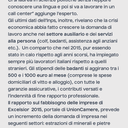
Ci si laurea in scienze politiche senza neppure
conoscere una lingua e poi si va a lavorare in un
call center” aggiunge l’esperto.
Gli ultimi dati dell’Inps, inoltre, rivelano che la crisi
economica abbia fatto crescere la domanda di
lavoro anche nel
settore ausiliario
e dei
servizi
alla persona
(colf, badanti, assistenza agli anziani
etc.). Un comparto che nel 2015, pur essendo
stato in calo rispetto agli anni scorsi, ha impiegato
sempre più lavoratori italiani rispetto a quelli
stranieri. Gli stipendi delle
badanti
si aggirano tra i
500
e i
1000 euro al mese
(comprese le spese
domiciliari di vitto e alloggio), con tutte le
garanzie assicurative, i contributi versati e
l’indennità di fine rapporto professionale.
Il
rapporto sul fabbisogno delle imprese
di
Excelsior 2015
, portale di
UnionCamere,
prevede
un incremento della domanda di impresa nei
seguenti settori: estrazioni di minerali e pietre