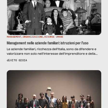
MANAGEMENT
,
ORGANIZZAZIONE
,
RISORSE UMANE
Management nelle aziende familiari: istruzioni per l’uso
Le aziende familiari, ricchezza dell’Italia, sono da difendere e
valorizzare non solo nell’interesse dell’imprenditore e della
famiglia ma anche nell’interesse collettivo, perché patrimonio
di
VITO GIOIA
comune del paese. Come tutelare le imprese familiari? I
consulenti di ABC AsaBusinessContinuity raccomandano di
pianificare per tempo e organizzare la “continuità” (non usano
il termine “successione”, poco gradito.). Non è un […]