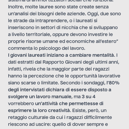
sistema di ammortizzatori sociali che funziona.
Inoltre, molte lauree sono state create senza
un’analisi dei bisogni delle aziende. Oggi, due sono
le strade da intraprendere, o i laureati si
inseriscono in settori di nicchia che si sviluppano
a livello territoriale, oppure devono investire le
proprie risorse umane ed economiche all’estero”
commenta lo psicologo del lavoro.
I giovani laureati iniziano a cambiare mentalità
. I
dati estratti dal
Rapporto Giovani
degli ultimi anni,
infatti, rivela che la maggior parte dei ragazzi
hanno la percezione che le opportunità lavorative
siano scarse o limitate. Secondo i sondaggi,
l’80%
degli intervistati dichiara di essere disposto a
svolgere un lavoro manuale
, ma
3 su 4
vorrebbero
un’attività che permettesse di
esprimere la loro creatività
. Esiste, però, un
retaggio culturale da cui i ragazzi difficilmente
riescono ad uscire: quello di dover sempre e