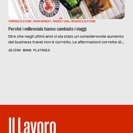
COMUNICAZIONE
,
MANAGEMENT
,
MARKETING
,
ORGANIZZAZIONE
Perché i millennials hanno cambiato i viaggi
Dire che negli ultimi anni vi sia stato un considerevole aumento
del business travel non è corretto. Le affermazioni corrette di
quanto è accaduto sono le seguenti: sono aumentate le azioni
di
CINO WANG PLATANIA
che è possibile compiere in mobilità si è sviluppata la cosiddetta
“consumerization” (The process of enterprise technology
Scopri
la Rivista
NUMERO 33 –
being changed or influenced by new technologies […]
SCUOLA DI
STRADA, SCUOLA
DEI LIBRI
Il Lavoro