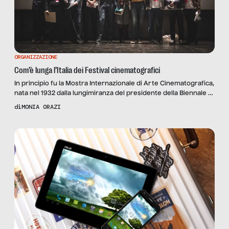
ORGANIZZAZIONE
Com’è lunga l’Italia dei Festival cinematografici
In principio fu la Mostra Internazionale di Arte Cinematografica,
nata nel 1932 dalla lungimiranza del presidente della Biennale di
Venezia, il conte Giuseppe Volpi di Misurata; la seconda
di
MONIA ORAZI
manifestazione cinematografica al mondo più antica dopo gli
Oscar, la cui prima edizione si tenne tra il 6 e il 21 agosto del
1932. Da poco al […]