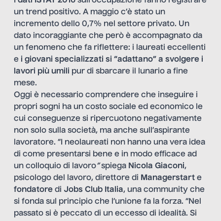
I
dati ISTAT 2016
sull’occupazione fanno registrare
un trend positivo. A maggio c’è stato un
incremento dello 0,7% nel settore privato. Un
dato incoraggiante che però è accompagnato da
un fenomeno che fa riflettere: i laureati eccellenti
e
i giovani specializzati si “adattano” a svolgere i
lavori più umili
pur di sbarcare il lunario a fine
mese.
Oggi è necessario comprendere che inseguire i
propri sogni ha un costo sociale ed economico le
cui conseguenze si ripercuotono negativamente
non solo sulla società, ma anche sull’aspirante
lavoratore. “I neolaureati non hanno una vera idea
di come presentarsi bene e in modo efficace ad
un colloquio di lavoro
”
spiega
Nicola Giaconi
,
psicologo del lavoro, direttore di
Managerstart
e
fondatore
di
Jobs Club Italia
, una community che
si fonda sul principio che l’unione fa la forza. “Nel
passato si è peccato di un eccesso di idealità. Si