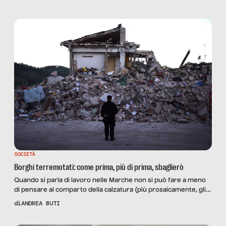
SOCIETÀ
Borghi terremotati: come prima, più di prima, sbaglierò
Quando si parla di lavoro nelle Marche non si può fare a meno
di pensare al comparto della calzatura (più prosaicamente, gli
“scarpari”) in prossimità e sulla costa sud, agli elettrodomestici
di
ANDREA BUTI
nel Fabrianese o al distretto del mobile a Pesaro più varie
eccellenze meno polarizzanti. Di certo non si pensa a un lavoro