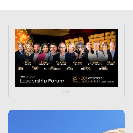
https://tinyurl.com/363fvfm9
Adv