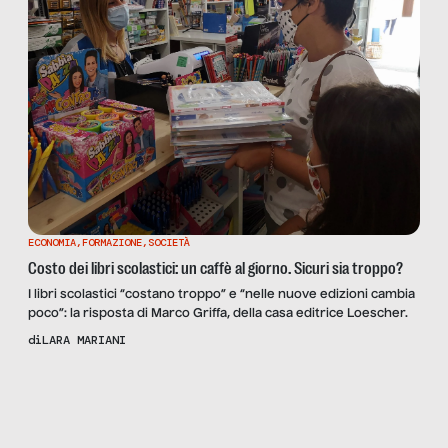
ECONOMIA
,
FORMAZIONE
,
SOCIETÀ
Costo dei libri scolastici: un caffè al giorno. Sicuri sia troppo?
I libri scolastici “costano troppo” e “nelle nuove edizioni cambia
poco”: la risposta di Marco Griffa, della casa editrice Loescher.
di
LARA MARIANI
Scopri
la Rivista
NUMERO 18
– VOCI DI
CORRIDOIO