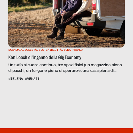
ECONOMIA
,
SOCIETÀ
,
SOSTENIBILITÀ
,
ZONA FRANCA
Ken Loach e l’inganno della Gig Economy
Un tuffo al cuore continuo, tre spazi fisici (un magazzino pieno
di pacchi, un furgone pieno di speranze, una casa piena di
affetti) dove viene raccontato il dramma dello sfruttamento, del
di
ELENA AVENATI
precariato, dell’emarginazione sociale, della “nuova povertà” e
del “nuovo schiavismo”. La musica, assente, entra in scena solo
Scopri
la Rivista
quando si fa spazio la vita. Il […]
NUMERO 11 –
THANK YOU
FOR LOBBYING