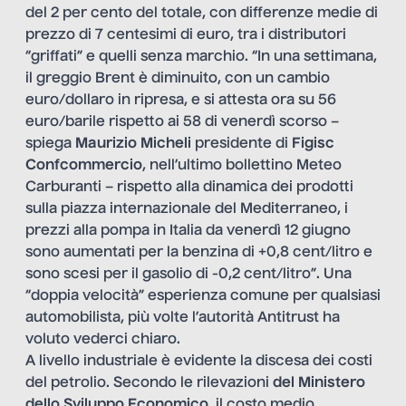
del 2 per cento del totale, con differenze medie di
prezzo di 7 centesimi di euro, tra i distributori
“griffati” e quelli senza marchio. “In una settimana,
il greggio Brent è diminuito, con un cambio
euro/dollaro in ripresa, e si attesta ora su 56
euro/barile rispetto ai 58 di venerdì scorso –
spiega
Maurizio Micheli
presidente di
Figisc
Confcommercio
, nell’ultimo bollettino Meteo
Carburanti – rispetto alla dinamica dei prodotti
sulla piazza internazionale del Mediterraneo, i
prezzi alla pompa in Italia da venerdì 12 giugno
sono aumentati per la benzina di +0,8 cent/litro e
sono scesi per il gasolio di -0,2 cent/litro”. Una
“doppia velocità” esperienza comune per qualsiasi
automobilista, più volte l’autorità Antitrust ha
voluto vederci chiaro.
A livello industriale è evidente la discesa dei costi
del petrolio. Secondo le rilevazioni
del Ministero
dello Sviluppo Economico
, il costo medio