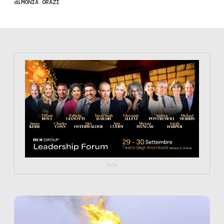
di
MONIA ORAZI
https://tinyurl.com/363fvfm9
Adv