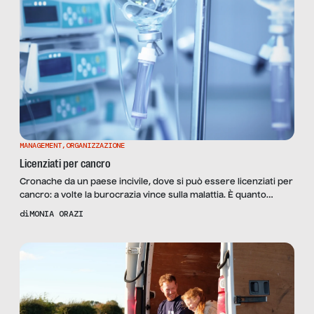
MANAGEMENT
,
ORGANIZZAZIONE
Licenziati per cancro
Cronache da un paese incivile, dove si può essere licenziati per
cancro: a volte la burocrazia vince sulla malattia. È quanto
accaduto l’anno scorso a Vincenzo Giunta, guardia giurata di
di
MONIA ORAZI
Brindisi, 46enne, cacciato dalla sua azienda perché si era
assentato per un periodo superiore a quello concesso dal
contratto di lavoro, il cosiddetto periodo di […]