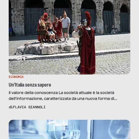
ECONOMIA
Un’Italia senza sapere
Il valore della conoscenza La società attuale è la società
dell’informazione, caratterizzata da una nuova forma di
capitalismo informazionale o immateriale (Manuel Castells,
di
FLAVIA GIANNOLI
L’età dell’informazione): il cosiddetto capitalismo cognitivo
(Enzo Rullani). Ciò determina un nuovo assetto del sistema
economico nel quale la conoscenza diventa la principale forza
produttiva e il valore di scambio delle merci, […]