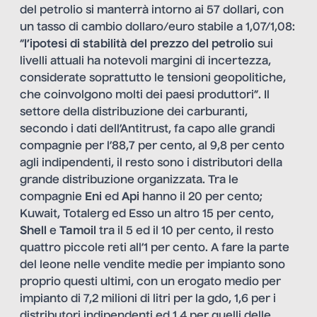
del petrolio si manterrà intorno ai 57 dollari, con
un tasso di cambio dollaro/euro stabile a 1,07/1,08:
“
l’ipotesi di stabilità del prezzo del petrolio
sui
livelli attuali ha notevoli margini di incertezza,
considerate soprattutto le tensioni geopolitiche,
che coinvolgono molti dei paesi produttori”. Il
settore della distribuzione dei carburanti,
secondo i dati dell’Antitrust, fa capo alle grandi
compagnie per l’88,7 per cento, al 9,8 per cento
agli indipendenti, il resto sono i distributori della
grande distribuzione organizzata. Tra le
compagnie
Eni
ed
Api
hanno il 20 per cento;
Kuwait, Totalerg ed Esso un altro 15 per cento,
Shell
e
Tamoil
tra il 5 ed il 10 per cento, il resto
quattro piccole reti all’1 per cento. A fare la parte
del leone nelle vendite medie per impianto sono
proprio questi ultimi, con un erogato medio per
impianto di 7,2 milioni di litri per la gdo, 1,6 per i
distributori indipendenti ed 1,4 per quelli delle