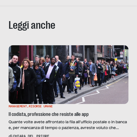
Leggi anche
MANAGEMENT
,
RISORSE UMANE
Il codista, professione che resiste alle app
Quante volte avete affrontato la fila all’ufficio postale o in banca
e, per mancanza di tempo o pazienza, avreste voluto che
qualcuno la facesse per voi? Bene, già da tre anni esiste quella
di
CHIARA DEL PRIORE