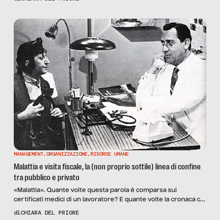
che orma è una figura professionale a tutti gli effetti: il codista,
una persona pagata per fare la fila al posto nostro. […]
MANAGEMENT
,
ORGANIZZAZIONE
,
RISORSE UMANE
Malattia e visita fiscale, la (non proprio sottile) linea di confine
tra pubblico e privato
«Malattia». Quante volte questa parola è comparsa sui
certificati medici di un lavoratore? E quante volte la cronaca ci
ha restituito casi di «furbetti» malati che poi così malati non
di
CHIARA DEL PRIORE
erano? Più che disquisire sulle effettive motivazioni di certe