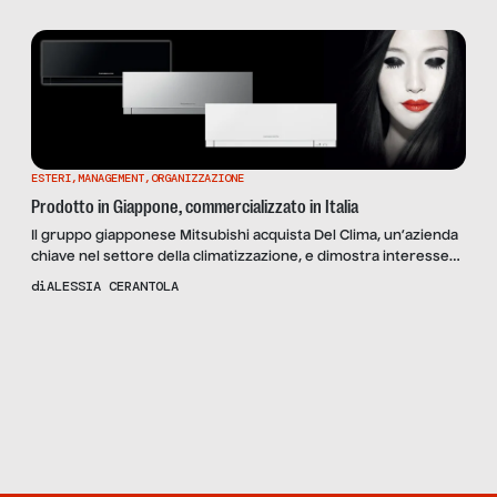
assenze dal lavoro, abbiamo provato ad andare alla base, per
capire come va gestita la malattia, […]
ESTERI
,
MANAGEMENT
,
ORGANIZZAZIONE
Prodotto in Giappone, commercializzato in Italia
Il gruppo giapponese Mitsubishi acquista Del Clima, un’azienda
chiave nel settore della climatizzazione, e dimostra interesse
per espandersi nel territorio italiano.
di
ALESSIA CERANTOLA
Scopri
la
Rivista
NUMERO
25 – ANIME
E CORPI