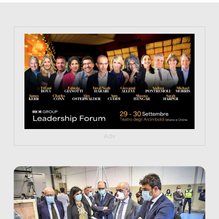
https://tinyurl.com/363fvfm9
Adv