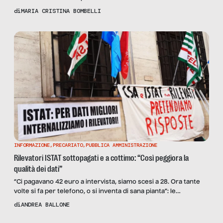
con alcune colleghe della scuola di management in cui lavoravo
di
MARIA CRISTINA BOMBELLI
interessate al tema abbiamo prodotto la prima ricerca sullo
stato dell’arte delle carriere in Italia, uscita con il titolo Soffitto
di vetro e dintorni. […]
INFORMAZIONE
,
PRECARIATO
,
PUBBLICA AMMINISTRAZIONE
Rilevatori ISTAT sottopagati e a cottimo: “Così peggiora la
qualità dei dati”
“Ci pagavano 42 euro a intervista, siamo scesi a 28. Ora tante
volte si fa per telefono, o si inventa di sana pianta”: le
testimonianze dei rilevatori ISTAT intervistati da SenzaFiltro
di
ANDREA BALLONE
chiamano in causa l’Istituto Nazionale di Statistica. Quanto è
affidabile l’immagine del Paese che restituisce?