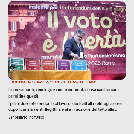
GIURISPRUDENZA
,
ORGANIZZAZIONE
,
POLITICA
,
REFERENDUM
Licenziamenti, reintegrazione e indennità: cosa cambia con i
primi due quesiti
I primi due referendum sul lavoro, dedicati alla reintegrazione
dopo licenziamenti illegittimi e alla rimozione del tetto alle
indennità di licenziamento nelle PMI, cambierebbero i rapporti
di
ROBERTO ROTUNNO
di forza all’interno delle aziende, al netto di alcuni paradossi. La
Scopri
il
nostra analisi, con l’intervento dell’economista Lorenzo
Reportage
Sacconi