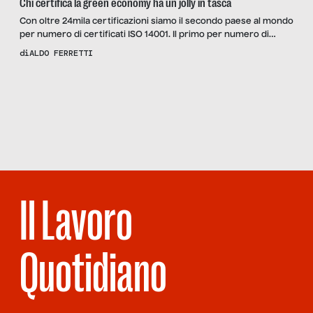
Chi certifica la green economy ha un jolly in tasca
Con oltre 24mila certificazioni siamo il secondo paese al mondo
per numero di certificati ISO 14001. Il primo per numero di
certificazioni di prodotto EPD, il terzo per Ecolabel ed EMAS.
di
ALDO FERRETTI
Siamo inoltre il quinto paese del G20 per certificazioni forestali
di catena di custodia FSC. Questa la bella fotografia scattata dal
Scopri
la Rivista
rapporto “Certificare per […]
NUMERO 46
– GLI ALTRI
SIAMO NOI
Il Lavoro
Quotidiano