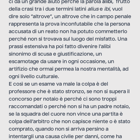
ci dà un grande aiuto perché la parola
alibi
, frutto
della crasi tra i due termini latini
alius
e
ibi
, vuol
dire solo “altrove”, un altrove che in campo penale
rappresenta la prova inconfutabile che la persona
accusata di un reato non ha potuto commetterlo
perché non si trovava sul luogo del misfatto. Una
prassi estensiva ha poi fatto divenire l’alibi
sinonimo di scusa e giustificazione, un
escamotage da usare in ogni occasione, un
artifizio che ormai permea la nostra mentalità, ad
ogni livello culturale.
E così se un esame va male la colpa è del
professore che è stato stronzo, se non si supera il
concorso per notaio è perché ci sono troppi
raccomandati o perché non si ha un padre notaio,
se la squadra del cuore non vince una partita è
colpa dell’arbitro che non capisce niente o è stato
comprato, quando non si arriva persino a
intentargli una causa civile per danni, come ha