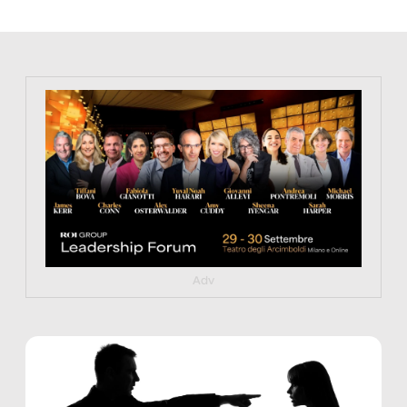
https://tinyurl.com/363fvfm9
Adv