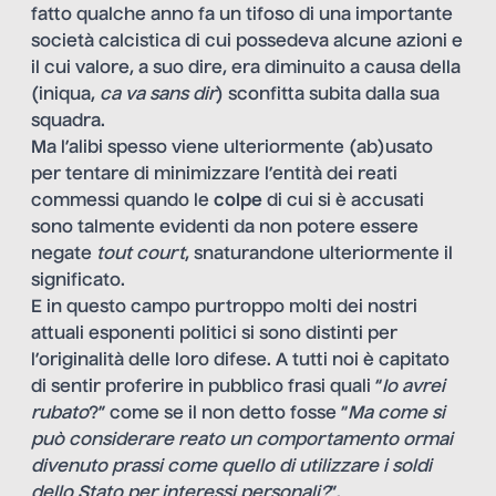
fatto qualche anno fa un tifoso di una importante
società calcistica di cui possedeva alcune azioni e
il cui valore, a suo dire, era diminuito a causa della
(iniqua,
ca va sans dir
) sconfitta subita dalla sua
squadra.
Ma l’alibi spesso viene ulteriormente (ab)usato
per tentare di minimizzare l’entità dei reati
commessi quando le
colpe
di cui si è accusati
sono talmente evidenti da non potere essere
negate
tout
court
, snaturandone ulteriormente il
significato.
E in questo campo purtroppo molti dei nostri
attuali esponenti politici si sono distinti per
l’originalità delle loro difese. A tutti noi è capitato
di sentir proferire in pubblico frasi quali “
Io avrei
rubato
?” come se il non detto fosse “
Ma come si
può considerare reato un comportamento ormai
divenuto prassi come quello di utilizzare i soldi
dello Stato per interessi personali?
”.