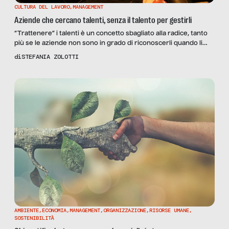
CULTURA DEL LAVORO
,
MANAGEMENT
Aziende che cercano talenti, senza il talento per gestirli
“Trattenere” i talenti è un concetto sbagliato alla radice, tanto
più se le aziende non sono in grado di riconoscerli quando li
hanno a disposizione: si può essere un talento a ogni età? Ne
di
STEFANIA ZOLOTTI
parliamo con tre esperti di risorse umane
AMBIENTE
,
ECONOMIA
,
MANAGEMENT
,
ORGANIZZAZIONE
,
RISORSE UMANE
,
SOSTENIBILITÀ