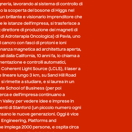
gneria, lavorando al sistema di controllo di
 la scoperta del bosone di Higgs nel
n brillante e visionario imprenditore che
le istanze dell’impresa, si trasferisce a
direttore di produzione dei magneti di
 di Adroterapia Oncologica) di Pavia, uno
l cancro con fasci di protoni e ioni
nanza magnetica ad architettura aperta,
il dalla California, 10 anni fa, lo chiama a
mentazione e controlli automatici,
c Coherent Light Source (LCLS), il laser a
 lineare lungo 3 km, su Sand Hill Road
o si rimette a studiare, e si laurea in un
ate School of Business (per poi
erca e dell’impresa continuano a
on Valley per vedere idee e imprese in
nti di Stanford (un piccolo numero ogni
nsano le nuove generazioni. Oggi è vice
re Engineering, Platforms and
(che impiega 2000 persone, e ospita circa