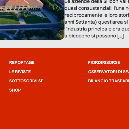
Le aziende della Silicon Vall
quasi consustanziali: l’una 
reciprocamente le loro stori
anni Settanta) quest’area si
l’industria principale era que
albicocche si possono […]
REPORTAGE
FIORDIRISORSE
LE RIVISTE
OSSERVATORI DI SF
SOTTOSCRIVI SF
BILANCIO TRASPAR
SHOP