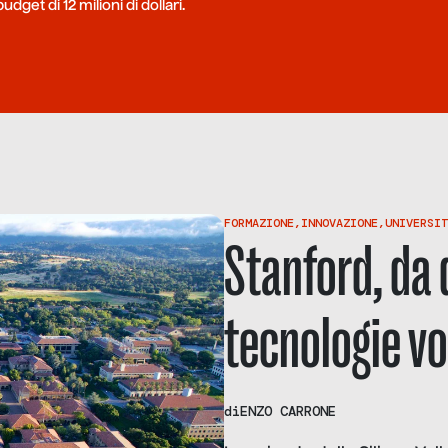
get di 12 milioni di dollari.
FORMAZIONE
,
INNOVAZIONE
,
UNIVERSIT
Stanford, da q
tecnologie vo
di
ENZO CARRONE