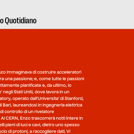
ro Quotidiano
nzo immaginava di costruire acceleratori
a era una passione; e, come tutte le passioni
ttamente pianificate e, da ultimo, lo
e’ negli Stati Uniti, dove lavora in un
tory, operato dall’Universita’ di Stanford,
di Bari, laureandosi in ingegneria elettrica
i controllo di un rivelatore
Al CERN, Enzo trascorrerà notti intere in
li pieni di luci e cavi, dietro uno spesso
o di protoni, a raccogliere dati. Vi