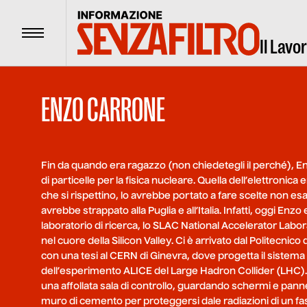
Menu
Il Lavo
ENZO CARRONE
Fin da quando era ragazzo (non chiedetegli il perché), E
di particelle per la fisica nucleare. Quella dell’elettronic
che si rispettino, lo avrebbe portato a fare scelte non esa
avrebbe strappato alla Puglia e all’Italia. Infatti, oggi Enzo 
laboratorio di ricerca, lo SLAC National Accelerator Labora
nel cuore della Silicon Valley. Ci è arrivato dal Politecnico 
con una tesi al CERN di Ginevra, dove progetta il sistema d
dell’esperimento ALICE del Large Hadron Collider (LHC). 
una affollata sala di controllo, guardando schermi e pannel
muro di cemento per proteggersi dale radiazioni di un fasci