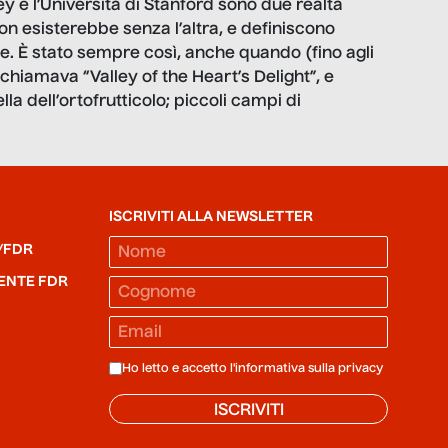
ey e l’Università di Stanford sono due realtà
non esisterebbe senza l’altra, e definiscono
e. È stato sempre così, anche quando (fino agli
 chiamava “Valley of the Heart’s Delight”, e
lla dell’ortofrutticolo; piccoli campi di
ISCRIVITI ALLA NEWSLETTER
/FDR
ENTE FDR
Ho letto e accetto l'informativa sulla
privacy
ISCRIVITI