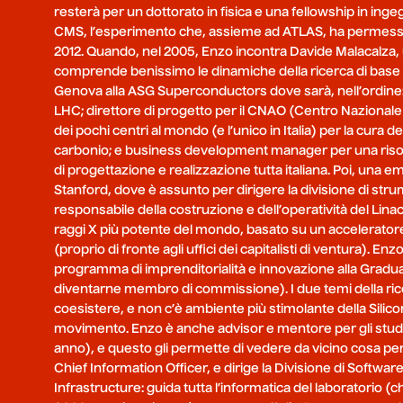
resterà per un dottorato in fisica e una fellowship in inge
CMS, l’esperimento che, assieme ad ATLAS, ha permesso
2012. Quando, nel 2005, Enzo incontra Davide Malacalza, u
comprende benissimo le dinamiche della ricerca di base e 
Genova alla ASG Superconductors dove sarà, nell’ordine: 
LHC; direttore di progetto per il CNAO (Centro Nazionale
dei pochi centri al mondo (e l’unico in Italia) per la cura de
carbonio; e business development manager per una riso
di progettazione e realizzazione tutta italiana. Poi, una ema
Stanford, dove è assunto per dirigere la divisione di stru
responsabile della costruzione e dell’operatività del Lina
raggi X più potente del mondo, basato su un acceleratore
(proprio di fronte agli uffici dei capitalisti di ventura). Enz
programma di imprenditorialità e innovazione alla Gradu
diventarne membro di commissione). I due temi della ric
coesistere, e non c’è ambiente più stimolante della Silic
movimento. Enzo è anche advisor e mentore per gli stude
anno), e questo gli permette di vedere da vicino cosa pe
Chief Information Officer, e dirige la Divisione di Softwa
Infrastructure: guida tutta l’informatica del laboratorio 