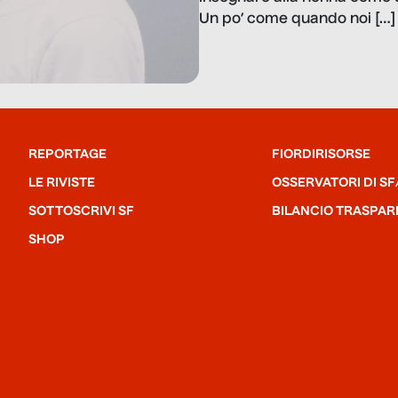
Un po’ come quando noi […]
REPORTAGE
FIORDIRISORSE
LE RIVISTE
OSSERVATORI DI SF
SOTTOSCRIVI SF
BILANCIO TRASPAR
SHOP