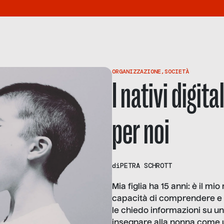
ORGANIZZAZIONE
,
SOCIETÀ
I nativi digi
per noi
di
PETRA SCHROTT
Mia figlia ha 15 anni: è il m
capacità di comprendere e 
le chiedo informazioni su un
insegnare alla nonna come u