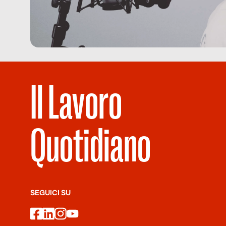
Il Lavoro
Quotidiano
SEGUICI SU
facebook
linkedin
instagram
youtube