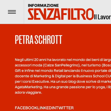
Menu
Il Lavo
PETRA SCHROTT
Negli ultimi 20 anni ha lavorato nel mondo dei beni di la
accessori moda (Calze SanPellegrino), nel turismo (Bosco
Gift e infine nel mondo Retail lanciando il nuovo portale 
docente di Marketing & Digital per la Business School CUO
per i corsi Executive. Ha un suo blog dove scrive di market
AgataMarketing. Ha una grande passione per lo yoga, i lib
adora viaggiare.
FACEBOOK
LINKEDIN
TWITTER