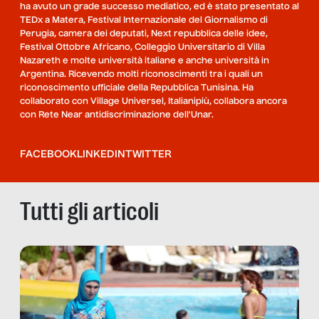
ha avuto un grade successo mediatico, ed è stato presentato al
TEDx a Matera, Festival Internazionale del Giornalismo di
Perugia, camera dei deputati, Next repubblica delle idee,
Festival Ottobre Africano, Colleggio Universitario di Villa
Nazareth e molte università italiane e anche università in
Argentina. Ricevendo molti riconoscimenti tra i quali un
riconoscimento ufficiale della Repubblica Tunisina. Ha
collaborato con Village Universel, Italianipiù, collabora ancora
con Rete Near antidiscriminazione dell'Unar.
FACEBOOK
LINKEDIN
TWITTER
Tutti gli articoli