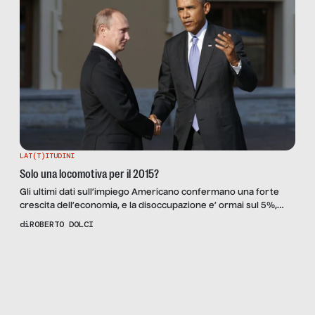
LAT(T)ITUDINI
Solo una locomotiva per il 2015?
Gli ultimi dati sull’impiego Americano confermano una forte
crescita dell’economia, e la disoccupazione e’ ormai sul 5%,
segno di un economia robusta. Il dibattito politico resta
di
ROBERTO DOLCI
comunque molto acceso perchè i salari non danno segno di
muoversi e la capacita’ di acquisto del 99% della popolazione
Scopri
la
continua a scendere. Una seconda ragione di ottimismo è […]
Rivista
NUMERO
12 –
PAUSA