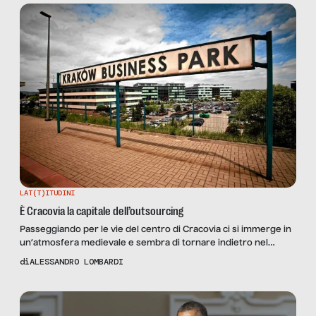
divertenti. In quel […]
LAT(T)ITUDINI
È Cracovia la capitale dell’outsourcing
Passeggiando per le vie del centro di Cracovia ci si immerge in
un’atmosfera medievale e sembra di tornare indietro nel
tempo ma, se ci si sposta di pochi chilometri verso la periferia,
di
ALESSANDRO LOMBARDI
si ha la sensazione di viaggiare fisicamente nel futuro
disegnato dalle forme geometriche dei palazzoni a vetri di
quindici piani che ospitano le […]