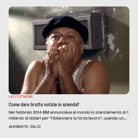
LAT(T)ITUDINI
Come dare brutte notizie in azienda?
Nel febbraio 2014 IBM annunciava al mondo lo stanziamento di 1
miliardo di dollari per “ribilanciare la forza lavoro”, usando un
verbo alquanto dubbio: “ribilanciare” indica che se una parte
di
ROBERTO DOLCI
cresce l’altra diminuisce. Non in questo caso: l’inglese si presta
ad una serie di eufemismi che in eventi come questo non sono