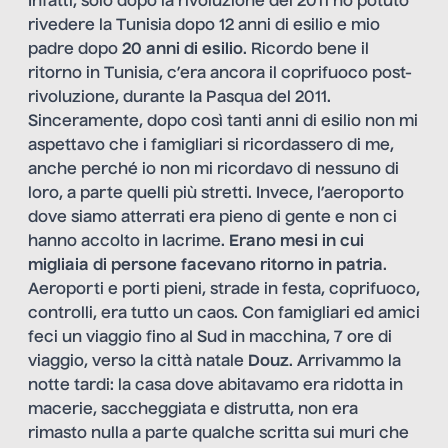
Infatti, solo dopo la rivoluzione del 2011 ho potuto
rivedere la Tunisia dopo 12 anni di esilio e mio
padre dopo
20 anni di esilio
. Ricordo bene il
ritorno in Tunisia, c’era ancora il coprifuoco post-
rivoluzione, durante la Pasqua del 2011.
Sinceramente, dopo così tanti anni di esilio non mi
aspettavo che i famigliari si ricordassero di me,
anche perché io non mi ricordavo di nessuno di
loro, a parte quelli più stretti. Invece, l’aeroporto
dove siamo atterrati era pieno di gente e non ci
hanno accolto in lacrime.
Erano mesi in cui
migliaia di persone facevano ritorno in patria
.
Aeroporti e porti pieni, strade in festa, coprifuoco,
controlli, era tutto un caos. Con famigliari ed amici
feci un viaggio fino al Sud in macchina, 7 ore di
viaggio, verso la città natale
Douz
. Arrivammo la
notte tardi: la casa dove abitavamo era ridotta in
macerie, saccheggiata e distrutta, non era
rimasto nulla a parte qualche scritta sui muri che