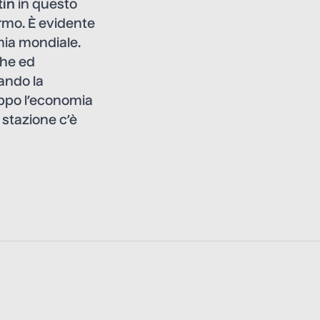
tin
in questo
armo. È evidente
ia mondiale.
che ed
ando la
ppo l’economia
 stazione c’è