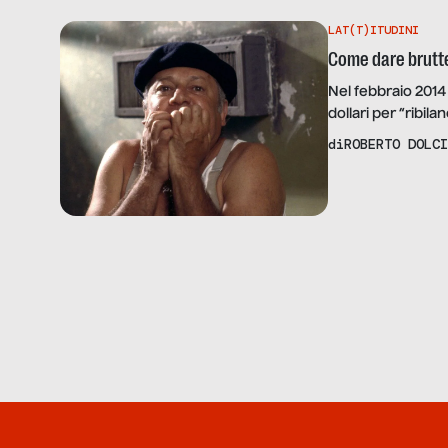
LAT(T)ITUDINI
Come dare brutte
Nel febbraio 2014
dollari per “ribil
“ribilanciare” ind
di
ROBERTO DOLCI
caso: l’inglese s
non sono divertent