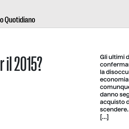
ro Quotidiano
 il 2015?
Gli ultimi
conferman
la disoccu
economia r
comunque 
danno segn
acquisto 
scendere.
[…]