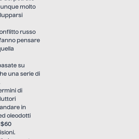
omunque molto
ilupparsi
onflitto russo
, fanno pensare
quella
basate su
he una serie di
.
ermini di
duttori
mandare in
ed oleodotti
a $60
sioni.