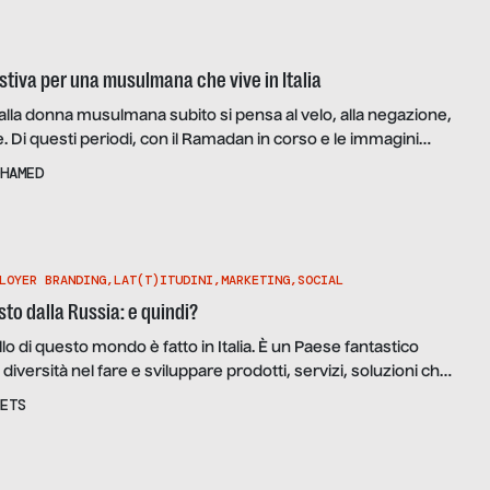
stiva per una musulmana che vive in Italia
lla donna musulmana subito si pensa al velo, alla negazione,
. Di questi periodi, con il Ramadan in corso e le immagini
 che portano il burquini che si mescolano con le immagini
HAMED
 abitudini estive degli occidentali, è ancora più facile
zio su una cultura diversa dalla […]
LOYER BRANDING
,
LAT(T)ITUDINI
,
MARKETING
,
SOCIAL
isto dalla Russia: e quindi?
ello di questo mondo è fatto in Italia. È un Paese fantastico
 diversità nel fare e sviluppare prodotti, servizi, soluzioni che
ondo potrebbe mai pensare di creare da zero. L’Italia è un
ETS
gna tantissimo su come è possibile creare qualche cosa […]