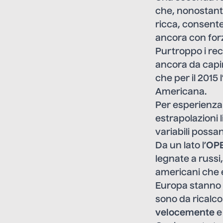
che, nonostante
ricca, consente 
ancora con for
Purtroppo i rec
ancora da capir
che per il 2015 
Americana.
Per esperienza 
estrapolazioni 
variabili possa
Da un lato l’
OP
legnate a russi,
americani che e
Europa stanno r
sono da ricalcol
velocemente
e