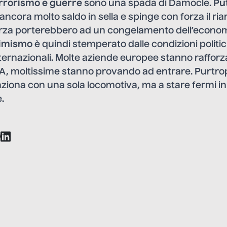
rrorismo e guerre
sono una spada di Damocle.
Pu
ancora molto saldo in sella e spinge con forza il ri
orza porterebbero ad un congelamento dell’econom
timismo
è quindi stemperato dalle condizioni politi
ernazionali. Molte aziende europee stanno rafforz
A, moltissime stanno provando ad entrare. Purtro
ziona con una sola locomotiva, ma a stare fermi in
.