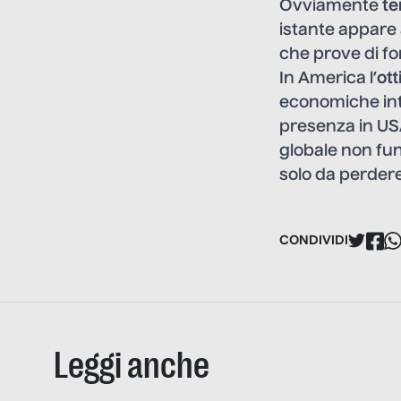
Ovviamente
te
istante appare 
che prove di f
In America l’
ot
economiche int
presenza in US
globale non fun
solo da perdere
CONDIVIDI
Leggi anche