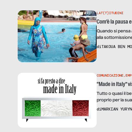
LAT(T)ITUDINI
Com’è la pausa e
Quando si pensa a
alla sottomissione
delle donne arabe
di
TAKOUA BEN MO
delle vacanze e le
maturare pregiudi
COMUNICAZIONE
,
EMP
“Made in Italy” v
Tutto o quasi il b
proprio per la sua
nessun altro al m
di
MARKIAN YURYN
paese che ci inse