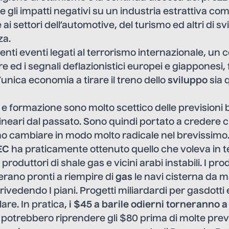
 gli impatti negativi su un industria estrattiva c
ai settori dell’automotive, del turismo ed altri di sv
za.
enti eventi legati al terrorismo internazionale, un c
e ed i segnali deflazionistici europei e giapponesi
l’unica economia a tirare il treno dello
sviluppo
sia 
e formazione sono molto scettico delle previsioni 
lineari dal passato. Sono quindi portato a credere c
no cambiare in modo molto radicale nel brevissimo
EC
ha praticamente ottenuto quello che voleva in t
 produttori di shale gas e vicini arabi instabili. I pro
rano pronti a riempire di
gas
le navi cisterna da 
ivedendo I piani. Progetti miliardardi per gasdotti 
are. In pratica,
i $45 a barile odierni torneranno 
 potrebbero riprendere gli $80 prima di molte previ