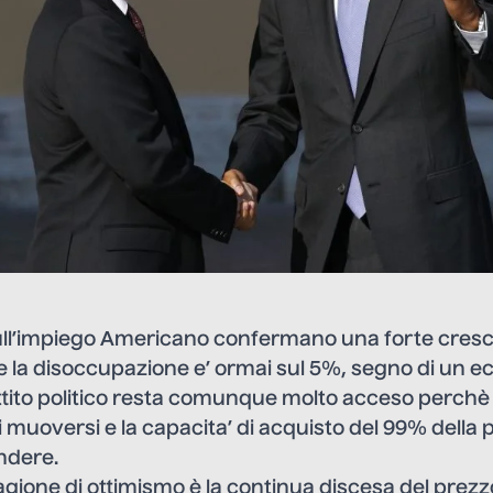
 sull’impiego Americano confermano una forte cresc
e la disoccupazione e’ ormai sul 5%, segno di un 
attito politico resta comunque molto acceso perchè 
muoversi e la capacita’ di acquisto del 99% della
ndere.
ione di ottimismo è la continua discesa del prezzo