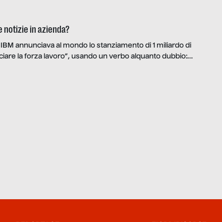
 notizie in azienda?
 IBM annunciava al mondo lo stanziamento di 1 miliardo di
anciare la forza lavoro”, usando un verbo alquanto dubbio:
ica che se una parte cresce l’altra diminuisce. Non in questo
i presta ad una serie di eufemismi che in eventi come questo
i. In quel […]