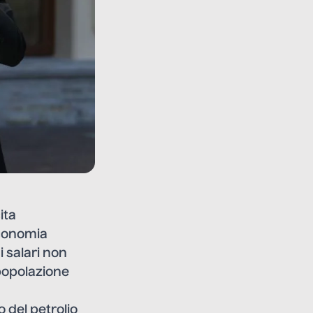
ita
economia
i salari non
 popolazione
 del petrolio