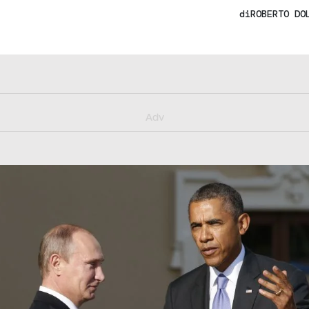
di
ROBERTO DO
y/muster_aggiornamento
Adv