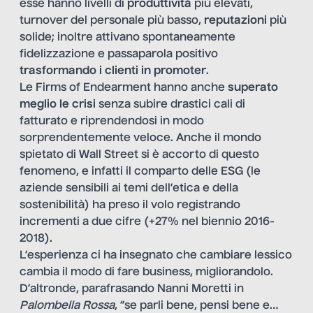
esse hanno livelli di
produttività
più elevati,
turnover del personale più basso,
reputazioni
più
solide; inoltre attivano spontaneamente
fidelizzazione e passaparola positivo
trasformando i clienti in promoter
.
Le Firms of Endearment hanno anche
superato
meglio le crisi
senza subire drastici cali di
fatturato e riprendendosi in modo
sorprendentemente veloce. Anche il mondo
spietato di Wall Street si è accorto di questo
fenomeno, e infatti il comparto delle ESG (le
aziende sensibili ai temi dell’etica e della
sostenibilità) ha preso il volo registrando
incrementi a due cifre (+27% nel biennio 2016-
2018).
L’esperienza ci ha insegnato che cambiare lessico
cambia il modo di fare business, migliorandolo.
D’altronde, parafrasando Nanni Moretti in
Palombella Rossa
, “se parli bene, pensi bene e…