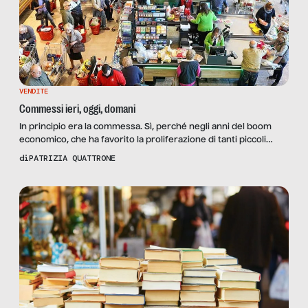
VENDITE
Commessi ieri, oggi, domani
In principio era la commessa. Sì, perché negli anni del boom
economico, che ha favorito la proliferazione di tanti piccoli
negozi – che poi noi abbiamo chiamato rete di vendita al
di
PATRIZIA QUATTRONE
dettaglio – il lavoro del commesso era coniugato
principalmente al femminile. Dai quattordici anni, finiti gli studi,
si consigliava il lavoro da commessa alle […]