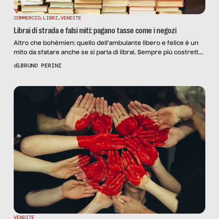
COMMERCIO
,
LIBRI
,
VENDITE
Librai di strada e falsi miti: pagano tasse come i negozi
Altro che bohémien: quello dell’ambulante libero e felice è un
mito da sfatare anche se si parla di librai. Sempre più costretto
ad appoggiarsi alle vendite online, il mestiere soffre la
di
BRUNO PERINI
mancanza di ricambio generazionale.
VENDITE