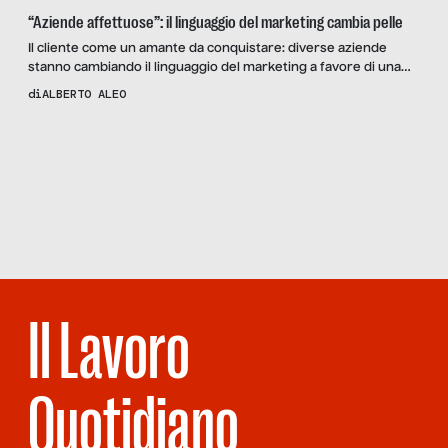
“Aziende affettuose”: il linguaggio del marketing cambia pelle
Il cliente come un amante da conquistare: diverse aziende
stanno cambiando il linguaggio del marketing a favore di una
comunicazione emotiva.
di
ALBERTO ALEO
Scopri
la Rivista
NUMERO 97 –
NOBÌLITA,
VACCINO PER IL
LAVORO
Il Lavoro
Quotidiano