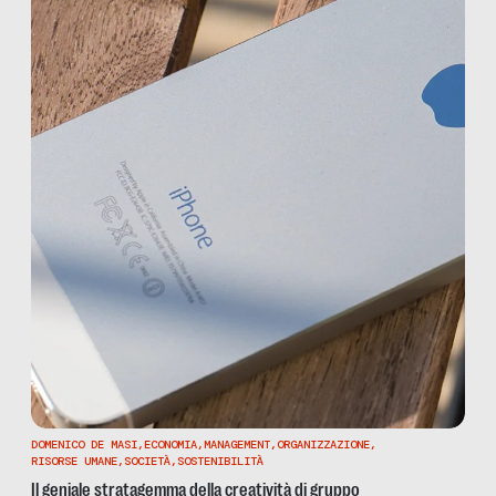
DOMENICO DE MASI
,
ECONOMIA
,
MANAGEMENT
,
ORGANIZZAZIONE
,
RISORSE UMANE
,
SOCIETÀ
,
SOSTENIBILITÀ
Il geniale stratagemma della creatività di gruppo