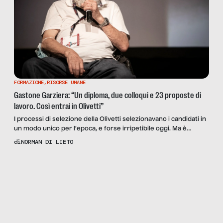
FORMAZIONE
,
RISORSE UMANE
Gastone Garziera: “Un diploma, due colloqui e 23 proposte di
lavoro. Così entrai in Olivetti”
I processi di selezione della Olivetti selezionavano i candidati in
un modo unico per l’epoca, e forse irripetibile oggi. Ma è
davvero così? Le testimonianze di Gastone Garziera e Fabio
di
NORMAN DI LIETO
Salvi, HR di FlixBus.
Scopri
la Rivista
NUMERO 33 –
SCUOLA DI
STRADA, SCUOLA
DEI LIBRI