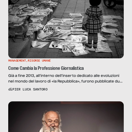
MANAGEMENT
,
RISORSE UMANE
Come Cambia la Professione Giornalistica
Già a fine 2013, all’interno dell’inserto dedi­cato alle evoluzioni
nel mondo del lavoro di «la Repub­blica», furono pubblicate due
interviste, realizzate dal sottoscritto, a Marco Bar­dazzi, Capo­re­
di
PIER LUCA SANTORO
dat­tore Digi­tale del quo­ti­diano «La Stampa», e a Ciro Pel­le­grino,
Capocronista del quo­ti­diano all digi­tal Fan­page e respon­sa­bile
del coor­di­na­mento Gior­na­li­sti Pre­cari Campani. Le interviste
offrono uno spac­cato tanto qua­li­fi­cato quanto inte­res­sante, […]