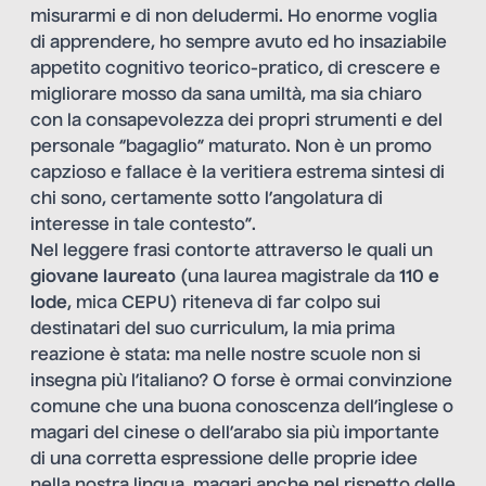
misurarmi e di non deludermi. Ho enorme voglia
di apprendere, ho sempre avuto ed ho insaziabile
appetito cognitivo teorico-pratico, di crescere e
migliorare mosso da sana umiltà, ma sia chiaro
con la consapevolezza dei propri strumenti e del
personale “bagaglio” maturato. Non è un promo
capzioso e fallace è la veritiera estrema sintesi di
chi sono, certamente sotto l’angolatura di
interesse in tale contesto”.
Nel leggere frasi contorte attraverso le quali un
giovane laureato
(una laurea magistrale da
110 e
lode
, mica CEPU) riteneva di far colpo sui
destinatari del suo curriculum, la mia prima
reazione è stata: ma nelle nostre scuole non si
insegna più l’italiano? O forse è ormai convinzione
comune che una buona conoscenza dell’inglese o
magari del cinese o dell’arabo sia più importante
di una corretta espressione delle proprie idee
nella nostra lingua, magari anche nel rispetto delle