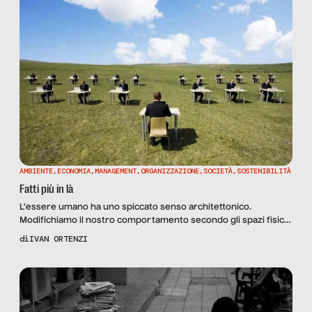
AMBIENTE
,
ECONOMIA
,
MANAGEMENT
,
ORGANIZZAZIONE
,
SOCIETÀ
,
SOSTENIBILITÀ
Fatti più in là
L’essere umano ha uno spiccato senso architettonico.
Modifichiamo il nostro comportamento secondo gli spazi fisici
che frequentiamo e ci accorgiamo di come lo stesso spazio
di
IVAN ORTENZI
influisca sul nostro modo di comportarci, muoverci e anche
parlare. Che siano spazi circoscritti, infrastrutture o luoghi
pubblici abbiamo la capacità di declinare il nostro
comportamento secondo criteri e stili […]