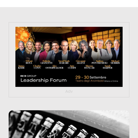
https://tinyurl.com/363fvfm9
Adv