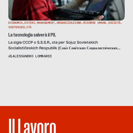
ECONOMIA
,
ESTERI
,
MANAGEMENT
,
ORGANIZZAZIONE
,
RISORSE UMANE
,
SOCIETÀ
,
SOSTENIBILITÀ
La tecnologia salverà il PIL
La sigla CCCP o S.S.S.R., sta per Sojuz Sovietskich
Socialističeskich Respublik (Сою́з Сове́тских Социалисти́ческих
Респу́блик), in russo Unione delle Repubbliche Socialiste
di
ALESSANDRO LOMBARDI
Sovietiche (U.R.S.S.) che comprendeva diversi Paesi che si
trovano ad Est rispetto alla nostra Italia. Cosa hanno in comune
Scopri
la Rivista
alcuni dei Paesi che appartenevano a questo “blocco” o che ne
NUMERO 64 –
erano “stati satelliti” oltre all’ubicazione geografica? Potremmo
STRANIERO
rispondere in tanti […]
SARAI TU
Il Lavoro