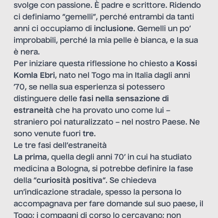
svolge con passione. È padre e scrittore. Ridendo
ci definiamo “gemelli”, perché entrambi da tanti
anni ci occupiamo di
inclusione
. Gemelli un po’
improbabili, perché la mia pelle è bianca, e la sua
è nera.
Per iniziare questa riflessione ho chiesto a
Kossi
Komla Ebri
, nato nel Togo ma in Italia dagli anni
’70, se nella sua esperienza si potessero
distinguere delle
fasi nella sensazione di
estraneità
che ha provato uno come lui –
straniero poi naturalizzato – nel nostro Paese. Ne
sono venute fuori
tre
.
Le tre fasi dell’estraneità
La prima
, quella degli anni 70’ in cui ha studiato
medicina a Bologna, si potrebbe definire la fase
della “
curiosità positiva
”. Se chiedeva
un’indicazione stradale, spesso la persona lo
accompagnava per fare domande sul suo paese, il
Togo; i compagni di corso lo cercavano; non