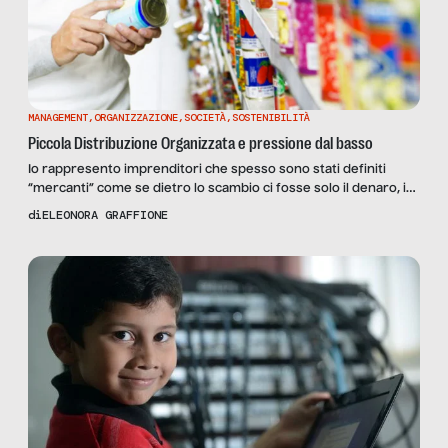
MANAGEMENT
,
ORGANIZZAZIONE
,
SOCIETÀ
,
SOSTENIBILITÀ
Piccola Distribuzione Organizzata e pressione dal basso
Io rappresento imprenditori che spesso sono stati definiti
“mercanti” come se dietro lo scambio ci fosse solo il denaro, i
guadagni leciti e molto spesso, nel luogo comune, illeciti.
di
ELEONORA GRAFFIONE
Peccato che lo scambio, il commercio, siano il cuore e la finalità
del lavoro, della vita, di attività legate ai territori nei quali vivono
le persone. […]