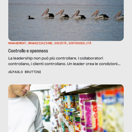
MANAGEMENT
,
ORGANIZZAZIONE
,
SOCIETÀ
,
SOSTENIBILITÀ
Controllo e openness
La leadership non può più controllare. I collaboratori
controllano, i clienti controllano. Un leader crea le condizioni
perché altri controllino. Ho aperto con questi tre statement il
di
PAOLO BRUTTINI
manifesto della Open Leadership e penso che questo cambierà
le imprese. Questo è il tempo dell’auto-organizzazione, che
nasce quando le persone sentono l’azienda come propria. Il
nuovo leader […]