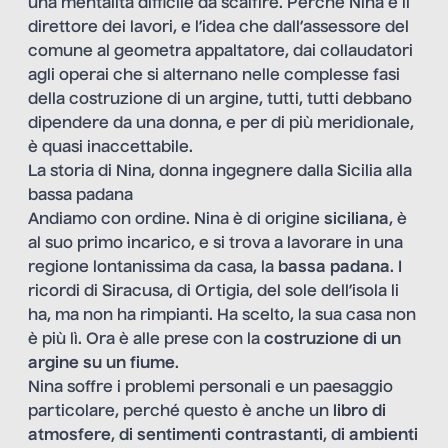
una mentalità difficile da scalfire. Perché Nina è il
direttore dei lavori, e l’idea che dall’assessore del
comune al geometra appaltatore, dai collaudatori
agli operai che si alternano nelle complesse fasi
della costruzione di un argine, tutti, tutti debbano
dipendere da una donna, e per di più meridionale,
è quasi inaccettabile.
La storia di Nina, donna ingegnere dalla Sicilia alla
bassa padana
Andiamo con ordine. Nina è di origine
siciliana
, è
al suo primo incarico, e si trova a lavorare in una
regione lontanissima da casa, la
bassa padana
. I
ricordi di Siracusa, di Ortigia, del sole dell’isola li
ha, ma non ha rimpianti. Ha scelto, la sua casa non
è più lì. Ora è alle prese con la
costruzione di un
argine su un fiume
.
Nina soffre i problemi personali e un paesaggio
particolare, perché questo è anche un
libro di
atmosfere
,
di sentimenti contrastanti
,
di ambienti