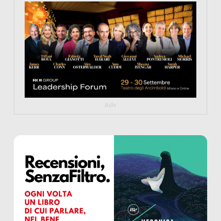
https://tinyurl.com/363fvfm9
Adv