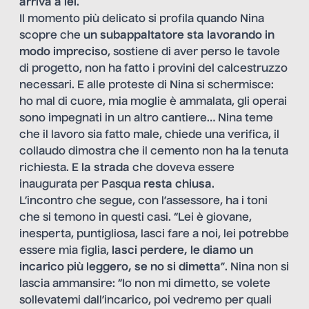
arriva a lei
.
Il momento più delicato si profila quando Nina
scopre che
un subappaltatore sta lavorando in
modo impreciso
, sostiene di aver perso le tavole
di progetto, non ha fatto i provini del calcestruzzo
necessari. E alle proteste di Nina si schermisce:
ho mal di cuore, mia moglie è ammalata, gli operai
sono impegnati in un altro cantiere… Nina teme
che il lavoro sia fatto male, chiede una verifica, il
collaudo dimostra che il cemento non ha la tenuta
richiesta. E
la strada
che doveva essere
inaugurata per Pasqua
resta chiusa
.
L’incontro che segue, con l’assessore, ha i toni
che si temono in questi casi. “Lei è giovane,
inesperta, puntigliosa, lasci fare a noi, lei potrebbe
essere mia figlia,
lasci perdere, le diamo un
incarico più leggero, se no si dimetta
”. Nina non si
lascia ammansire: “Io non mi dimetto, se volete
sollevatemi dall’incarico, poi vedremo per quali