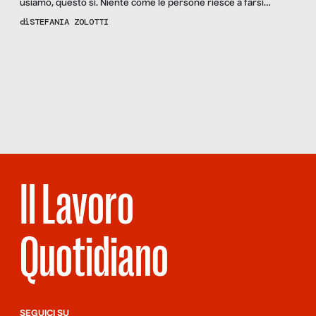
usiamo, questo sì. Niente come le persone riesce a farsi
simbolo di una misura urbana, periferia e centro, la scelta e lo
di
STEFANIA ZOLOTTI
scarto. Victor Hugo mise le mani a metà Ottocento sulla fattura
di un tessuto sociale e spese quindici anni di vita per […]
Scopri
la
Rivista
NUMERO 57
– DI
RESISTENZA
Il Lavoro
Quotidiano
SEGUICI SU