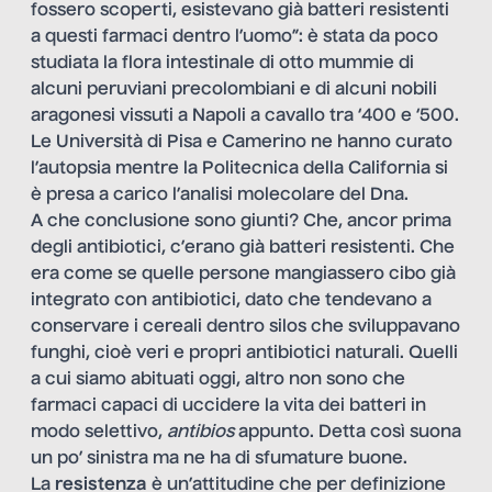
fossero scoperti, esistevano già batteri resistenti
a questi farmaci dentro l’uomo”: è stata da poco
studiata la flora intestinale di otto mummie di
alcuni peruviani precolombiani e di alcuni nobili
aragonesi vissuti a Napoli a cavallo tra ‘400 e ‘500.
Le Università di Pisa e Camerino ne hanno curato
l’autopsia mentre la Politecnica della California si
è presa a carico l’analisi molecolare del Dna.
A che conclusione sono giunti? Che, ancor prima
degli antibiotici, c’erano già batteri resistenti. Che
era come se quelle persone mangiassero cibo già
integrato con antibiotici, dato che tendevano a
conservare i cereali dentro silos che sviluppavano
funghi, cioè veri e propri antibiotici naturali. Quelli
a cui siamo abituati oggi, altro non sono che
farmaci capaci di uccidere la vita dei batteri in
modo selettivo,
antibios
appunto. Detta così suona
un po’ sinistra ma ne ha di sfumature buone.
La
resistenza
è un’attitudine che per definizione