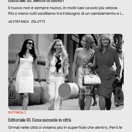
Editoriale 30. Niente di nuovo?
Il nuovo non è sempre nuovo, in molti casi va solo più veloce.
Più o meno tutti oscilliamo tra il bisogno di un cambiamento e il
desiderio che avvenga in maniera rapida e indolore; succede
di
STEFANIA ZOLOTTI
perché conviviamo con una profonda contraddizione interiore:
cerchiamo il massimo risultato al minor sforzo ma purtroppo
abbiamo imparato a vivere […]
EDITORIALI
Editoriale 61. Cosa succede in città
Ormai nelle città ci viviamo più in superficie che dentro. Però le