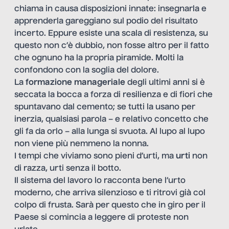
chiama in causa disposizioni innate: insegnarla e
apprenderla gareggiano sul podio del risultato
incerto. Eppure esiste una scala di resistenza, su
questo non c’è dubbio, non fosse altro per il fatto
che ognuno ha la propria piramide. Molti la
confondono con la soglia del dolore.
La
formazione manageriale
degli ultimi anni si è
seccata la bocca a forza di resilienza e di fiori che
spuntavano dal cemento; se tutti la usano per
inerzia, qualsiasi parola – e relativo concetto che
gli fa da orlo – alla lunga si svuota. Al lupo al lupo
non viene più nemmeno la nonna.
I tempi che viviamo sono pieni d’urti, ma
urti
non
di razza, urti senza il botto.
Il sistema del lavoro lo racconta bene l’urto
moderno, che arriva silenzioso e ti ritrovi già col
colpo di frusta. Sarà per questo che in giro per il
Paese si comincia a leggere di proteste non