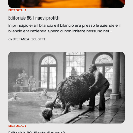
EDITORIALI
Editoriale 86. I nuovi profitti
In principio era il bilancio e il bilancio era presso le aziende e il
bilancio era l’azienda. Spero di non irritare nessuno nel
prendere in prestito parole tanto celebri dal Vangelo di
di
STEFANIA ZOLOTTI
Giovanni per imbastire pensieri, parole, opere e omissioni
intorno alla tanto chiacchierata sostenibilità o etica o
responsabilità sociale di impresa. Le uso volutamente […]
EDITORIALI