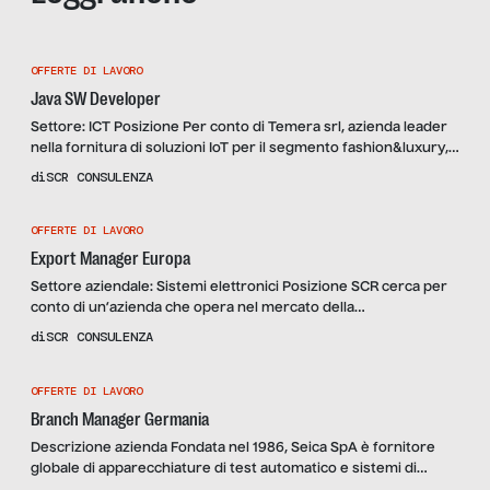
OFFERTE DI LAVORO
Java SW Developer
Settore: ICT Posizione Per conto di Temera srl, azienda leader
nella fornitura di soluzioni IoT per il segmento fashion&luxury,
si ricerca un professionista da inserire all’interno del team
di
SCR CONSULENZA
sviluppo di soluzioni SW ad alto contenuto innovativo e
tecnologico. Di sua responsabilità: Attività di sviluppo prodotto
OFFERTE DI LAVORO
piattaforma IOT Sviluppo POC (programmazione BE/FE/mobile)
Test e integrazione nuovi […]
Export Manager Europa
Settore aziendale: Sistemi elettronici Posizione SCR cerca per
conto di un’azienda che opera nel mercato della
microelettronica con presenza internazionale, un Export
di
SCR CONSULENZA
manager Europa a cui sarà affidato il principale obiettivo di
analizzare le opportunità e attuare la strategia commerciale
OFFERTE DI LAVORO
per potenziare la presenza aziendale nel mercato di
riferimento e rendere profittevoli gli investimenti avviati. […]
Branch Manager Germania
Descrizione azienda Fondata nel 1986, Seica SpA è fornitore
globale di apparecchiature di test automatico e sistemi di
saldatura per le schede elettroniche, con una base installata di