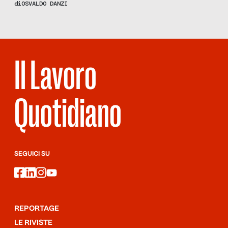
di
OSVALDO DANZI
oltre 2800 sistemi in 4 diversi continenti. Seica, oltre ad offrire
una gamma propria di soluzioni di test, ha instaurato importanti
collaborazioni con aziende leader per la […]
Il Lavoro
Quotidiano
SEGUICI SU
facebook
linkedin
instagram
youtube
REPORTAGE
LE RIVISTE