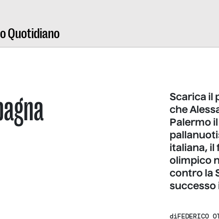
ro Quotidiano
mpagna
Scarica il
che Aless
Palermo il
pallanuoti
italiana, 
olimpico n
contro la 
successo i
di
FEDERICO O