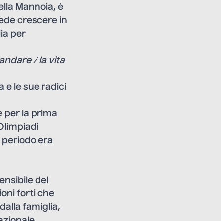
ella Mannoia, è
vede crescere in
lia per
andare / la vita
 e le sue radici
e per la prima
Olimpiadi
l periodo era
ensibile del
oni forti che
 dalla famiglia,
azionale.