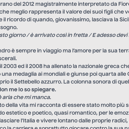
brano del 2012 magistralmente interpretato da Fior
 che meglio rappresenta il valore dei suoi figli che 
il ricordo di quando, giovanissimo, lasciava la Sici
o sogno.
o giorno / è arrivato così in fretta / E adesso devi 
ro è sempre in viaggio ma l’amore per la sua terra
cerali.
 il 2003 ed il 2008 ha allenato la nazionale greca ch
 una medaglia ai mondiali e giunse poi quarta alle 
rio il Settebello azzurro. La colonna sonora di que
on me lo so spiegare.
 è aria che mi manca
.
 della vita mi racconta di essere stato molto più s
odo estetico e poetico, quasi romantico, per le emozi
asciare l’Italia e vivere lontano dalle proprie radici,
oco la carriera e soprattutto giocare contro la sua n