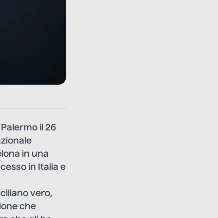
 Palermo il 26
azionale
elona in una
esso in Italia e
ciliano vero,
zione che