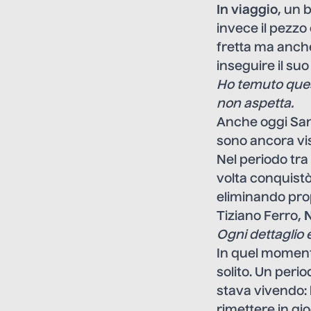
In viaggio
, un 
invece il pezzo
fretta ma anche 
inseguire il su
Ho temuto quest
non aspetta.
Anche oggi Sand
sono ancora vis
Nel periodo tra
volta conquistò
eliminando prop
Tiziano Ferro,
N
Ogni dettaglio
In quel momento
solito. Un peri
stava vivendo: l
rimettere in gi