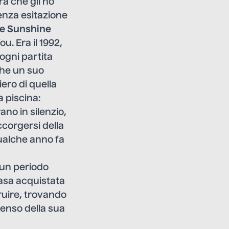
a che gli ho
enza esitazione
he Sunshine
u. Era il 1992,
ogni partita
che un suo
ero di quella
a piscina:
ano in silenzio,
corgersi della
qualche anno fa
un periodo
 casa acquistata
ruire, trovando
tenso della sua