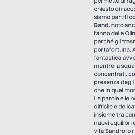
permette di rag
chiesto di racc
siamo partiti c
Band
, noto anc
l’anno delle Ol
perché gli tras
portafortuna. A
fantastica avve
mentre la squad
concentrati, c
presenza degli 
che in quel mom
Le parole e le n
difficile e deli
insieme tra ca
nuovi equilibri
vita Sandro lo 