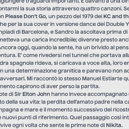
giungere traguardi importanti. È davanti a una birr
ontarmi la sua storia attraverso quattro canzoni. S
on
Please Don’t Go
, un pezzo del 1979 dei
KC and t
he per la sua cover in versione dance dei Double Yo
impiadi di Barcelona, e Sandro la ascoltava prima di 
metteva una carica incredibile; divenne presto an
ncora oggi, quando la sente, ha un brivido al pensi
ntura. E’ come rivedersi nel tunnel che portava all
ra spagnola rideva, si caricava a voce alta, loro er
on una determinazione granitica e parevano non ac
avversari. Mi raccontò lo stesso Manuel Estiarte 
ento capirono di aver perso la partita.
ote di Sir
Elton John
hanno invece accompagnato 
cato della sua vita: la perdita dell’amato padre nella
mpagna e mare e il momento successivo del ricost
 e nuovi punti di riferimento. Quel passaggio così in
rivive ogni volta che sente le prime note di
Nikita.