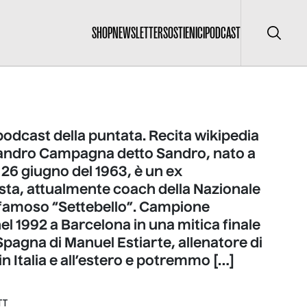
SHOP
NEWSLETTER
SOSTIENICI
PODCAST
Cerca
 podcast della puntata. Recita wikipedia
andro Campagna detto Sandro, nato a
 26 giugno del 1963, è un ex
sta, attualmente coach della Nazionale
il famoso “Settebello”. Campione
el 1992 a Barcelona in una mitica finale
Spagna di Manuel Estiarte, allenatore di
n Italia e all’estero e potremmo […]
TT