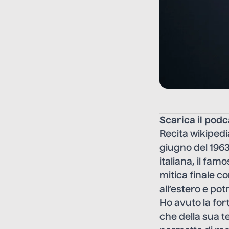
Scarica il
podc
Recita wikiped
giugno del 1963
italiana, il fa
mitica finale co
all’estero e po
Ho avuto la for
che della sua t