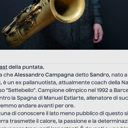
ast
della puntata.
ia che
Alessandro Campagna
detto
Sandro
, nato a
, è un ex pallanuotista, attualmente coach della N
moso “Settebello”. Campione olimpico nel 1992 a Barc
ntro la Spagna di Manuel Estiarte, allenatore di succ
tremmo andare avanti per ore.
tuna di conoscere il lato meno pubblico di questo si
erra trasmette il calore, la passione e la determina