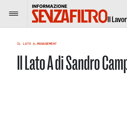
Menu
Il Lavo
IL LATO A
,
MANAGEMENT
Il Lato A di Sandro Ca