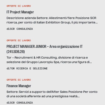
OFFERTE DI LAVORO
IT Project Manager
Descrizione azienda Settore: Allestimenti/fiere Posizione SCR
ricerca, per conto di Italian Exhibition Group, il più importante
provider Italiano del settore Exhibition & Convention, una
di
SCR CONSULENZA
risorsa da inserire nel ruolo di IT PROJECT MANAGER. La
principale responsabilità della figura sarà, in collaborazione con
OFFERTE DI LAVORO
l’IT Business Support Manager, di gestire ed implementare
progetti IT con focus rivolto […]
PROJECT MANAGER JUNIOR – Area organizzazione IT
(241.SDB.28)
Tor – Recruitment & HR Consulting, divisione di ricerca e
selezione del Gruppo Lavoropiu Spa, ricerca una figura di
PROJECT MANAGER JUNIOR – Area organizzazione IT per una
di
TOR RICERCA E SELEZIONE
nota società finanziaria specializzata nell’erogazione di
finanziamenti (CQS/CQP) sita a Milano centro. Attività La figura,
OFFERTE DI LAVORO
inserita all’interno dell’ufficio organizzazione IT, riportando al
responsabile d’area, seguirà diversi progetti […]
Finance Manager
Settore: Servizi a supporto dell’After Sales Posizione Per conto
di una società afferente ad una prestigiosa realtà
multinazionale operante nella realizzazione di prodotti e servizi
di
SCR CONSULENZA