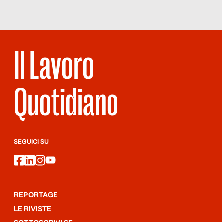
a supporto dell’after sales (manualistica tecnica, content
development, content management, cataloghi ricambi
elettronici, intelligent diagnostic) si ricerca un professionista a
cui affidare le attività di controllo di gestione e reporting. La […]
Il Lavoro
Quotidiano
SEGUICI SU
facebook
linkedin
instagram
youtube
REPORTAGE
LE RIVISTE