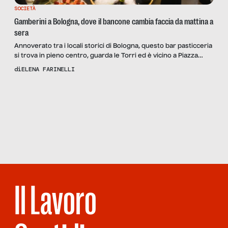
SOCIETÀ
Gamberini a Bologna, dove il bancone cambia faccia da mattina a
sera
Annoverato tra i locali storici di Bologna, questo bar pasticceria
si trova in pieno centro, guarda le Torri ed è vicino a Piazza
Maggiore, un’ottima occasione per sentire il cuore pulsante
di
ELENA FARINELLI
della città. È uno di quei posti adatto a tutte le ore del giorno a
partire dalla colazione, per il pranzo o per un […]
Scopri
la
Rivista
NUMERO
39 – NOI,
ROBOT
Il Lavoro