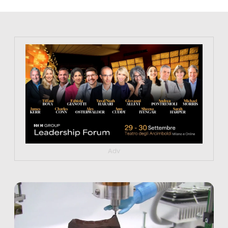
https://tinyurl.com/363fvfm9
Adv