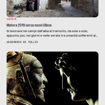
SOCIETÀ
Matera 2019 cerca nuovi Ulisse
Si lavorava nei campi dall’alba al tramonto, da sole a sole,
appunto; poi, nei giorni e nelle serate tra umanità sofferenti allo
stesso modo, si ampliava la stanza unica che comprendeva
di
GIORGIO DI TULLIO
anche lo spazio dell’adorato fratello-somaro; dopo si
partecipava al ricavo dei sacri spazi, trasformando le grotte
rupestri per farne tabernacoli sociali e liturgici, scavando […]