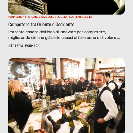
MANAGEMENT
,
ORGANIZZAZIONE
,
SOCIETÀ
,
SOSTENIBILITÀ
Competere tra Oriente e Occidente
Potreste essere dell’idea di innovare per competere,
migliorando ciò che già siete capaci di fare bene o di volere,
invece, cambiare le regole del gioco per fare cose nuove in
di
PIERO FORMICA
modo nuovo. Nel secondo caso, prestate attenzione prima e
familiarizzate poi con la coopetizione. La coopetizione è un
piccolo colpetto che riesce a spostare grandi […]