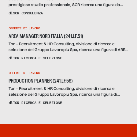
prestigioso studio professionale, SCR ricerca una figura da
inserire nell’ufficio amministrativo e riferendo alla Referente
di
SCR CONSULENZA
Contabile si dovrà occupare in autonomia della corretta
gestione delle attività assegnate. Nello specifico gestirà: Prima
OFFERTE DI LAVORO
Nota Registrazioni ed emissioni Fatture Iva ed F24 Gestione
Banche e verifica saldo clienti e fornitori […]
AREA MANAGER NORD ITALIA (241.LF.51)
Tor – Recruitment & HR Consulting, divisione di ricerca e
selezione del Gruppo Lavoropiu Spa, ricerca una figura di AREA
MANAGER NORD ITALIA per nostra azienda cliente operante nel
di
TOR RICERCA E SELEZIONE
settore della produzione e vendita di impianti industriali con
sede di Provincia di Mantova. La figura, riportando al Sales
OFFERTE DI LAVORO
Director, avrà la responsabilità di coordinare la […]
PRODUCTION PLANNER (241.LF.59)
Tor – Recruitment & HR Consulting, divisione di ricerca e
selezione del Gruppo Lavoropiu Spa, ricerca una figura di
PRODUCTION PLANNER per azienda cliente del settore della
di
TOR RICERCA E SELEZIONE
lavorazione lamiera con sede nella Provincia Nord-Ovest di
Milano. Attività La risorsa, riportando al Responsabile di
Produzione avrà il compito di gestire le seguenti attività: –
Programmazione e […]