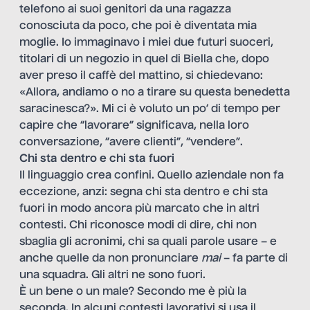
telefono ai suoi genitori da una ragazza
conosciuta da poco, che poi è diventata mia
moglie. Io immaginavo i miei due futuri suoceri,
titolari di un negozio in quel di Biella che, dopo
aver preso il caffè del mattino, si chiedevano:
«Allora, andiamo o no a tirare su questa benedetta
saracinesca?». Mi ci è voluto un po’ di tempo per
capire che “lavorare” significava, nella loro
conversazione, “avere clienti”, “vendere”.
Chi sta dentro e chi sta fuori
Il linguaggio crea confini. Quello aziendale non fa
eccezione, anzi: segna chi sta dentro e chi sta
fuori in modo ancora più marcato che in altri
contesti. Chi riconosce modi di dire, chi non
sbaglia gli acronimi, chi sa quali parole usare – e
anche quelle da non pronunciare
mai
– fa parte di
una squadra. Gli altri ne sono fuori.
È un bene o un male? Secondo me è più la
seconda. In alcuni contesti lavorativi si usa il