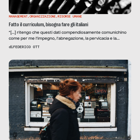
MANAGEMENT
,
ORGANIZZAZIONE
,
RISORSE UMANE
Fatto il curriculum, bisogna fare gli italiani
“[…] ritengo che questi dati compendiosamente comunichino
come per me l’impegno, l’abnegazione, la pervicacia e la
determinazione al fine dell’ottenimento dei risultati stabiliti
di
FEDERICO OTT
abbiano valore portante. Sono fortemente convinto che la
meritocrazia alla lunga, in un verso o nell’altro finisca sempre
con l’avere esplicazione pratica e non l’essere, pena la sconfitta
del sistema e per […]