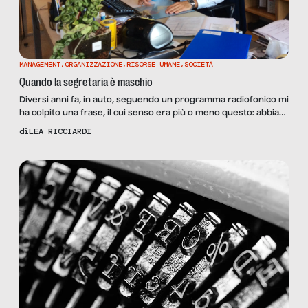
MANAGEMENT
,
ORGANIZZAZIONE
,
RISORSE UMANE
,
SOCIETÀ
Quando la segretaria è maschio
Diversi anni fa, in auto, seguendo un programma radiofonico mi
ha colpito una frase, il cui senso era più o meno questo: abbiate
cura di un vecchio, ci vogliono molti anni per farne uno. Mi
di
LEA RICCIARDI
torna in mente ora: che cosa ci vuole per essere una brava
assistente di direzione? Bastano gli anni? Stando ai […]