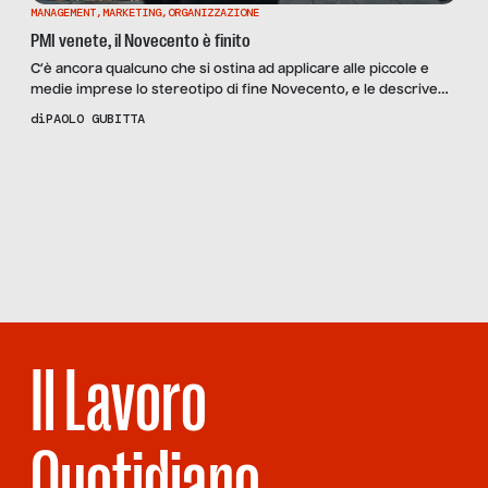
MANAGEMENT
,
MARKETING
,
ORGANIZZAZIONE
PMI venete, il Novecento è finito
C’è ancora qualcuno che si ostina ad applicare alle piccole e
medie imprese lo stereotipo di fine Novecento, e le descrive
come realtà dove l’innovazione è guidata dalla creatività
di
PAOLO GUBITTA
dell’imprenditore e si fa in modo destrutturato e informale;
dove la managerializzazione della gestione è presente a
Scopri
la
macchia di leopardo, la direzione delle risorse umane è […]
Rivista
NUMERO 41
– CON
PAROLE TUE
Il Lavoro
Quotidiano