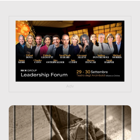
https://tinyurl.com/363fvfm9
Adv