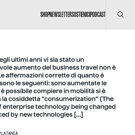
SHOP
NEWSLETTER
SOSTIENICI
PODCAST
Cerca
gli ultimi anni vi sia stato un
vole aumento del business travel non è
Le affermazioni corrette di quanto è
sono le seguenti: sono aumentate le
 è possibile compiere in mobilità si è
a la cosiddetta “consumerization” (The
f enterprise technology being changed
nced by new technologies […]
PLATANIA