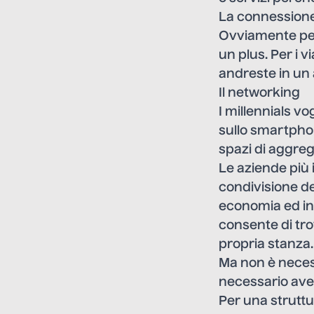
La connession
Ovviamente per i
un plus. Per i v
andreste in un
Il networking
I millennials v
sullo smartpho
spazi di aggre
Le aziende più 
condivisione de
economia ed in
consente di tro
propria stanza.
Ma non è necess
necessario aver
Per una struttu