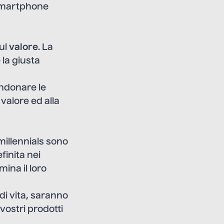
 smartphone
ul
valore
. La
 la giusta
andonare le
 valore ed alla
I millennials sono
finita nei
ina il loro
 di vita, saranno
vostri prodotti