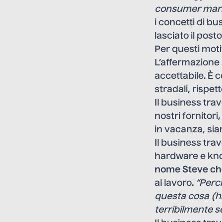
consumer marke
i concetti di 
lasciato il pos
Per questi moti
L’affermazione
accettabile. È 
stradali, rispett
Il business tr
nostri fornitori,
in vacanza, sia
Il business tr
hardware e kno
nome Steve che
al lavoro.
“Perc
questa cosa (h
terribilmente s