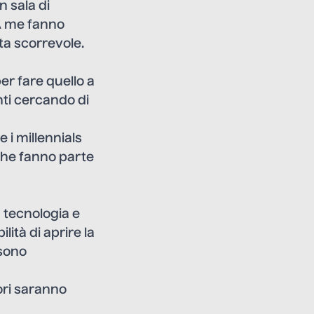
n sala di
 A me fanno
ta scorrevole.
er fare quello a
anti cercando di
 i millennials
 che fanno parte
a tecnologia e
lità di aprire la
ssono
ori saranno