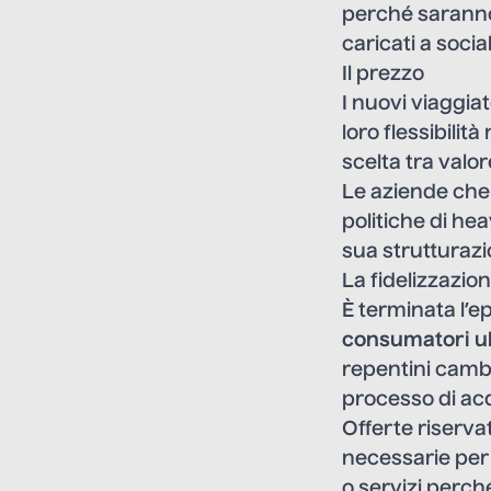
perché saranno 
caricati a soci
Il prezzo
I nuovi viaggia
loro flessibilit
scelta tra valor
Le aziende che
politiche di hea
sua strutturazi
La fidelizzazio
È terminata l’e
consumatori u
repentini cambi
processo di acq
Offerte riservat
necessarie per 
o servizi perché