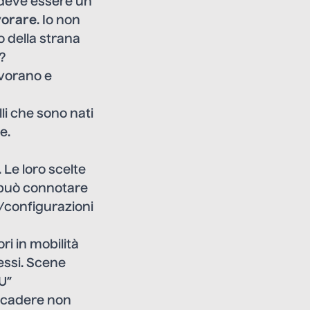
n deve essere un
avorare
. Io non
o della strana
e?
avorano e
li che sono nati
e.
. Le loro scelte
i può connotare
i/configurazioni
i in mobilità
essi. Scene
U
”
accadere non