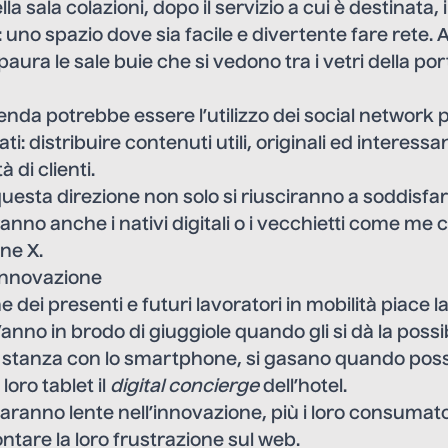
a sala colazioni, dopo il servizio a cui è destinata, i
: uno spazio dove sia facile e divertente fare rete.
aura le sale buie che si vedono tra i vetri della por
ienda potrebbe essere l’utilizzo dei social network p
ti: distribuire contenuti utili, originali ed interess
 di clienti.
questa direzione non solo si riusciranno a soddisfare
anno anche i nativi digitali o i vecchietti come me
ne X.
innovazione
 dei presenti e futuri lavoratori in mobilità piace l
anno in brodo di giuggiole quando gli si dà la possibi
ro stanza con lo smartphone, si gasano quando po
loro tablet il
digital concierge
dell’hotel.
saranno lente nell’innovazione, più i loro consumat
ontare la loro frustrazione sul web.