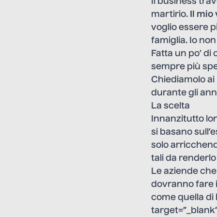
Il business tra
martirio.
Il mio
voglio essere 
famiglia
. Io no
Fatta un po’ di
sempre più spe
Chiediamolo ai
durante gli anni
La scelta
Innanzitutto lo
si basano sull’
solo arricchend
tali da renderlo
Le aziende che 
dovranno fare i
come quella di
target=”_blank”