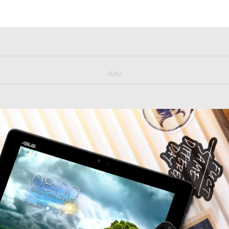
y/muster_aggiornamento
Adv