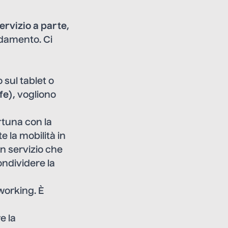
ervizio a parte
,
aldamento. Ci
 sul tablet o
ife
), vogliono
rtuna con la
 la mobilità in
n servizio che
ondividere la
working. È
e la