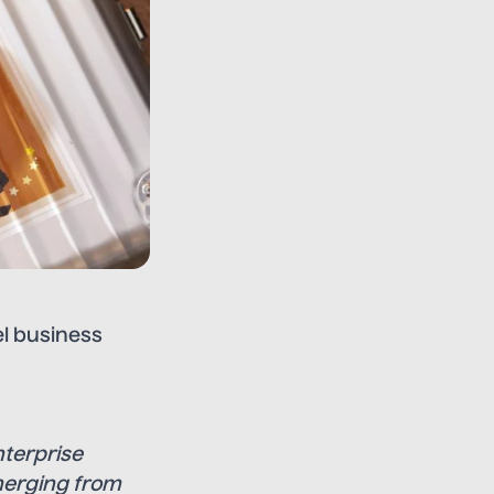
el business
nterprise
merging from