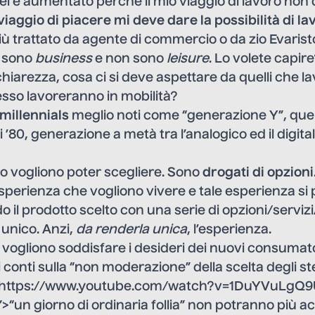
vel è aumentato perché il mio viaggio di lavoro no
 viaggio di piacere mi deve dare la possibilità di l
più trattato da agente di commercio o da
zio Evarist
n sono
business
e non sono
leisure
. Lo volete capir
 chiarezza, cosa ci si deve aspettare da quelli che l
sso lavoreranno in mobilità?
millennials
meglio noti come “generazione Y”, quel
 ’80, generazione a metà tra l’analogico ed il digital
ro vogliono poter scegliere. Sono
drogati di opzioni
esperienza che vogliono vivere e tale esperienza s
o il prodotto scelto con una serie di opzioni/serviz
 unico. Anzi,
da renderla unica
, l’esperienza.
vogliono soddisfare i desideri dei nuovi consumator
 conti sulla “non moderazione” della scelta degli st
https://www.youtube.com/watch?v=1DuYVuLgQ9
>“un giorno di ordinaria follia” non potranno più 