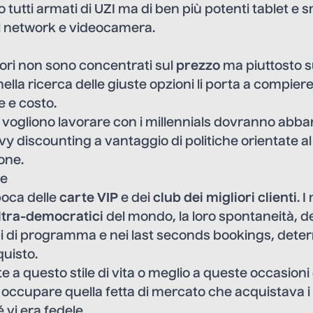
tutti armati di UZI ma di ben più potenti tablet e
al network e videocamera.
tori non sono concentrati sul
prezzo
ma piuttosto s
à nella ricerca delle giuste opzioni li porta a compiere
e e costo.
 vogliono lavorare con i millennials dovranno abb
vy discounting a vantaggio di politiche orientate al
one.
ne
poca delle
carte VIP
e dei
club dei migliori clienti
. 
ltra-democratici
del mondo, la loro spontaneità, de
 di programma e nei last seconds bookings, determ
uisto.
e a questo stile di vita o meglio a queste occasioni
occupare quella fetta di mercato che acquistava i 
 vi era fedele.