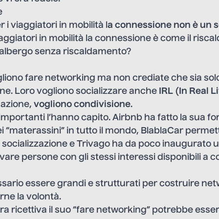
e
 viaggiatori in mobilità l
a connessione non è un s
iaggiatori in mobilità la connessione è come il risc
 albergo senza riscaldamento?
ogliono fare networking ma non crediate che sia solo
ne. Loro vogliono socializzare anche
IRL
(
In Real L
gazione,
vogliono condivisione
.
importanti l’hanno capito.
Airbnb
ha fatto la sua fo
i “materassini” in tutto il mondo,
BlablaCar
permette
 socializzazione e
Trivago
ha da poco inaugurato u
vare persone con gli stessi interessi disponibili a c
ario essere grandi e strutturati per costruire net
ne la volontà.
ra ricettiva il suo “fare networking” potrebbe esser