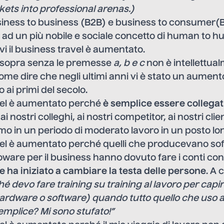
ts into professional arenas.)
business to business (B2B) e business to consumer
to ad un più nobile e sociale concetto di human to 
vi il business travel è aumentato.
 sopra senza le premesse
a, b e c
non è intellettua
come dire che negli ultimi anni vi è stato un aumento
o ai primi del secolo.
avel è aumentato perché
è semplice essere collegat
 ai nostri colleghi, ai nostri competitor, ai nostri cli
mo in un periodo di moderato lavoro in un posto lo
avel è aumentato perché quelli che producevano so
ware per il business hanno dovuto fare i conti con
 ha iniziato a cambiare la testa delle persone
. A
hé devo fare training su training al lavoro per cap
ardware o software) quando tutto quello che uso a
emplice? Mi sono stufato!”