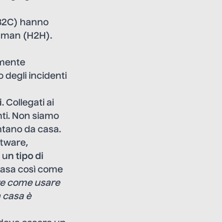
(B2C) hanno
human (H2H).
lmente
 degli incidenti
i
. Collegati ai
enti. Non siamo
ntano da casa.
ftware,
 u
n tipo di
 casa così come
ire come usare
 casa è