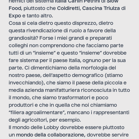
nemici del sistema
Italia Carlin Petrini
di
Slow
Food
, piuttosto che
Coldiretti
,
Cascina Triulza
di
Expo
e tanto altro.
Cosa si cela dietro questo disprezzo, dietro
questa rivendicazione di ruolo a favore della
grandiosità? Forse i miei grandi e preparati
colleghi non comprendono che facciamo parte
tutti di un “insieme” e questo “insieme” dovrebbe
fare sistema per il paese Italia, ognuno per la sua
parte. Ci dimentichiamo della morfologia del
nostro paese, dell’aspetto demografico (stiamo
invecchiando), che siamo il paese della piccola e
media azienda manifatturiera riconosciuta in tutto
il mondo, che siamo trasformatori e poco
produttori e che in quella che noi chiamiamo
“filiera agroalimentare”, mancano i rappresentanti
degli agricoltori, per esempio.
Il mondo delle Lobby dovrebbe essere piuttosto
un
mondo della collaborazione,
dovrebbe servire