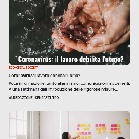
ECONOMIA
,
SOCIETÀ
Coronavirus: il lavoro debilita l’uomo?
Poca informazione, tanto allarmismo, comunicazioni incoerenti.
A una settimana dall’introduzione delle rigorose misure
politiche e sanitarie per l’allerta coronavirus, Senza Filtro è
di
REDAZIONE SENZAFILTRO
andato dietro le quinte del lavoro italiano confermando,
purtroppo, una cultura ancora fragile. Articoli di reportage La
lezione di Zaia e Fontana: una politica di primedonne, manca un
portavoce – di Frediano […]