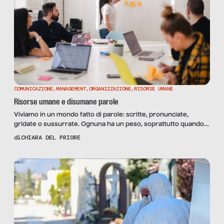
COMUNICAZIONE
,
MANAGEMENT
,
ORGANIZZAZIONE
,
RISORSE UMANE
Risorse umane e disumane parole
Viviamo in un mondo fatto di parole: scritte, pronunciate,
gridate o sussurrate. Ognuna ha un peso, soprattutto quando
si parla di lavoro, luogo in cui trascorriamo la maggior parte
di
CHIARA DEL PRIORE
della nostra giornata e dove spesso viene sottovalutata
l’importanza dei termini utilizzati. Ma ce ne sono alcune che
sarebbe meglio non usare? Lo abbiamo chiesto a […]