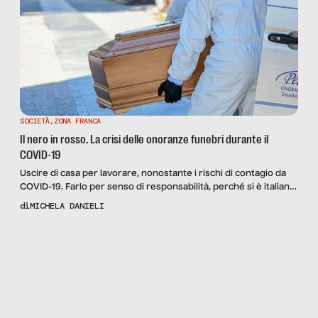
SOCIETÀ
,
ZONA FRANCA
Il nero in rosso. La crisi delle onoranze funebri durante il
COVID-19
Uscire di casa per lavorare, nonostante i rischi di contagio da
COVID-19. Farlo per senso di responsabilità, perché si è italiani.
Vedere le casse della propria impresa in perdita, mentre da
di
MICHELA DANIELI
fuori tutti sarebbero pronti a giurare il contrario, magari
tacciandoti di essere, sotto sotto, un po’ avvoltoio. Nessuno
Scopri
la Rivista
spot li identifica come eroi in […]
NUMERO 11 –
THANK YOU
FOR LOBBYING