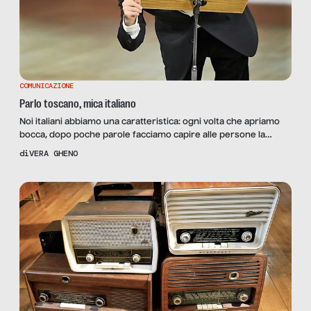
COMUNICAZIONE
Parlo toscano, mica italiano
Noi italiani abbiamo una caratteristica: ogni volta che apriamo
bocca, dopo poche parole facciamo capire alle persone la
nostra provenienza; quasi nessuno, infatti, parla naturalmente
di
VERA GHENO
la cosiddetta “varietà standard” dell’italiano, ma ognuno ha
un’inflessione regionale più o meno marcata. Facciamo alcuni
esempi: l’opposizione tra e aperta e chiusa, che secondo la
norma dell’italiano ha valore […]