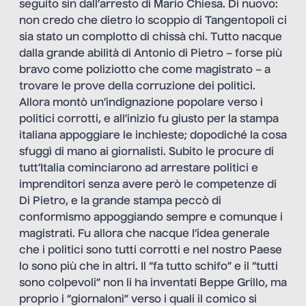
seguito sin dall’arresto di Mario Chiesa. Di nuovo:
non credo che dietro lo scoppio di Tangentopoli ci
sia stato un complotto di chissà chi. Tutto nacque
dalla grande abilità di Antonio di Pietro – forse più
bravo come poliziotto che come magistrato – a
trovare le prove della corruzione dei politici.
Allora montò un’indignazione popolare verso i
politici corrotti, e all’inizio fu giusto per la stampa
italiana appoggiare le inchieste; dopodiché la cosa
sfuggì di mano ai giornalisti. Subito le procure di
tutt’Italia cominciarono ad arrestare politici e
imprenditori senza avere però le competenze di
Di Pietro, e la grande stampa peccò di
conformismo appoggiando sempre e comunque i
magistrati. Fu allora che nacque l’idea generale
che i politici sono tutti corrotti e nel nostro Paese
lo sono più che in altri. Il “fa tutto schifo” e il “tutti
sono colpevoli” non li ha inventati Beppe Grillo, ma
proprio i “giornaloni” verso i quali il comico si