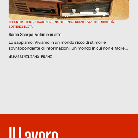
COMUNICAZIONE
,
MANAGEMENT
,
MARKETING
,
ORGANIZZAZIONE
,
SOCIETÀ
,
SOSTENIBILITÀ
Radio Scarpa, volume in alto
Lo sappiamo. Viviamo in un mondo ricco di stimoli e
sovrabbondante di informazioni. Un mondo in cui non è facile
farsi ascoltare, tanto quanto far passare i nostri messaggi. Un
di
MASSIMILIANO FRANZ
mondo in cui non è facile avere l’attenzione dei nostri
interlocutori. Perché siamo consapevoli, come recentemente
Scopri
la
dimostrato da una ricerca di Microsoft, che la nostra […]
Rivista
NUMERO
65 – MEA
CULPA
Il Lavoro