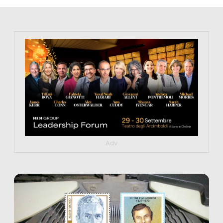
https://tinyurl.com/363fvfm9
Adv