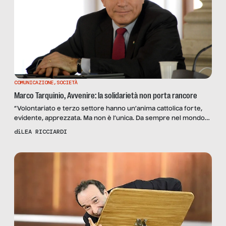
COMUNICAZIONE
,
SOCIETÀ
Marco Tarquinio, Avvenire: la solidarietà non porta rancore
“Volontariato e terzo settore hanno un’anima cattolica forte,
evidente, apprezzata. Ma non è l’unica. Da sempre nel mondo
del volontariato, della cooperazione, della solidarietà in
di
LEA RICCIARDI
generale, convivono diverse esperienze che collaborano tra
loro. Diciamo che, come è naturale che sia in un Paese che ha la
storia e la cultura dell’Italia, l’anima cattolica è un’anima […]