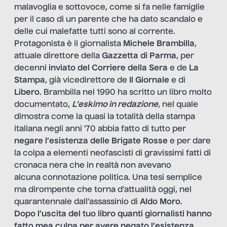
malavoglia e sottovoce, come si fa nelle famiglie
per il caso di un parente che ha dato scandalo e
delle cui malefatte tutti sono al corrente.
Protagonista è il giornalista
Michele Brambilla
,
attuale direttore della
Gazzetta di Parma
, per
decenni
inviato del
Corriere della Sera
e de
La
Stampa
, già vicedirettore de
Il Giornale
e di
Libero
. Brambilla nel 1990 ha scritto un libro molto
documentato,
L’eskimo in redazione
,
nel quale
dimostra come la quasi la totalità della stampa
italiana negli anni ’70 abbia fatto di tutto per
negare l’esistenza delle Brigate Rosse
e per dare
la colpa a elementi neofascisti di gravissimi fatti di
cronaca nera che in realtà non avevano
alcuna connotazione politica. Una tesi semplice
ma dirompente che torna d’attualità oggi, nel
quarantennale dall’assassinio di
Aldo Moro
.
Dopo l’uscita del tuo libro quanti giornalisti hanno
fatto mea culpa per avere negato l’esistenza