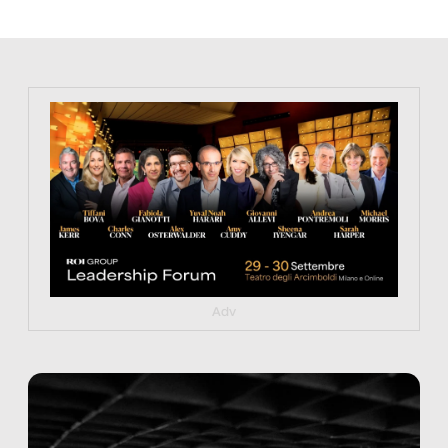
https://tinyurl.com/363fvfm9
Adv