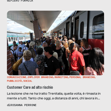
di
PIERO FORMICA
tempo. Il manager dovrà gestire i rischi incontrati lungo il
sentiero da percorrere, tra i quali i rischi connessi ai costi di
transazione lungo la catena del processo […]
COMUNICAZIONE
,
EMPLOYER BRANDING
,
MARKETING
,
PERSONAL BRANDING
,
PUBBLICITÀ
,
SOCIAL
Customer Care ad alto rischio
La lezione che ne ha tratto Trenitalia, quella volta, è rimasta in
mente a tutti. Tanto che oggi, a distanza di anni, chi lavora in
comunicazione è poco incline a proporre un evento rischioso,
di
ROSANNA PERRONE
sebbene molto coraggioso, come #meetFS, finito come case