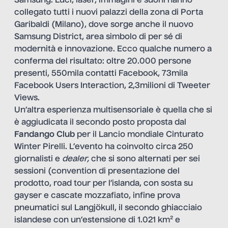
Samsung. Luci, laser, immagini e suoni hanno
collegato tutti i nuovi palazzi della zona di Porta
Garibaldi (Milano), dove sorge anche il nuovo
Samsung District, area simbolo di per sé di
modernità e innovazione. Ecco qualche numero a
conferma del risultato: oltre 20.000 persone
presenti, 550mila contatti Facebook, 73mila
Facebook Users Interaction, 2,3milioni di Tweeter
Views.
Un’altra esperienza multisensoriale è quella che si
è aggiudicata il secondo posto proposta dal
Fandango Club
per il
Lancio mondiale Cinturato
Winter Pirelli
. L’evento ha coinvolto circa 250
giornalisti e
dealer,
che si sono alternati per sei
sessioni (convention di presentazione del
prodotto, road tour per l’islanda, con sosta su
gayser e cascate mozzafiato, infine prova
pneumatici sul Langjökull, il secondo ghiacciaio
islandese con un’estensione di 1.021 km² e