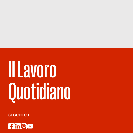
history flop nel marketing. In quell’occasione la social media
Scopri
la
strategy, che puntava ad avvicinare gli influencer della rete al
Rivista
NUMERO 41
mondo […]
– CON
PAROLE TUE
Il Lavoro
Quotidiano
SEGUICI SU
facebook
linkedin
instagram
youtube