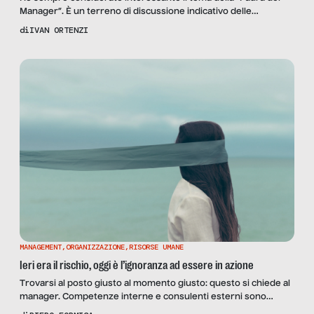
Manager”. È un terreno di discussione indicativo delle
dinamiche di business dei giorni nostri. Una chiave di lettura
di
IVAN ORTENZI
delle differenti visioni del modo di affrontare il business che ci
sono tra le due sponde dell’oceano e delle cronache del nostro
paese. Siamo soliti caratterizzare il mondo […]
MANAGEMENT
,
ORGANIZZAZIONE
,
RISORSE UMANE
Ieri era il rischio, oggi è l’ignoranza ad essere in azione
Trovarsi al posto giusto al momento giusto: questo si chiede al
manager. Competenze interne e consulenti esterni sono
mobilitati dal manager per tagliare il traguardo proprio in