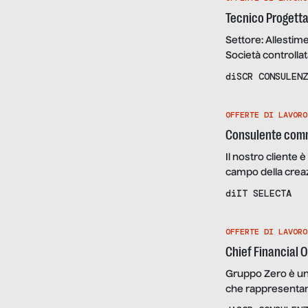
Tecnico Progetta
Settore: Allestim
Società controlla
Italiana), che si
di
SCR CONSULENZ
allestimenti nel c
Tecnico Progettazi
OFFERTE DI LAVORO
Progettazione e A
Consulente com
Il nostro cliente 
campo della creaz
semplificazione d
di
IT SELECTA
di vendita che do
candidato ideale 
OFFERTE DI LAVORO
possa agire […]
Chief Financial O
Gruppo Zero è una
che rappresentano
rosso: l’efficien