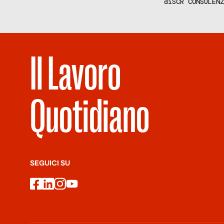
di
SCR CONSULENZ
principali player a
efficientamento di
qualità […]
Il Lavoro
Quotidiano
SEGUICI SU
facebook
linkedin
instagram
youtube