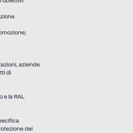
 obiettivi
ozione
promozione;
zazioni, aziende
ti di
o e la RAL
pecifica
rotezione dei