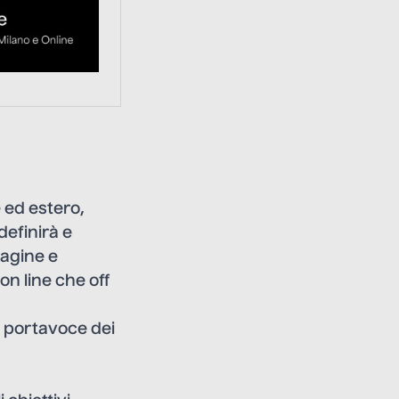
e ed estero,
definirà e
magine e
on line che off
il portavoce dei