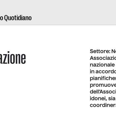
ro Quotidiano
azione
Settore: N
Associazio
nazionale 
in accordo
pianifiche
promuover
dell’Assoc
idonei, sia
coordiner