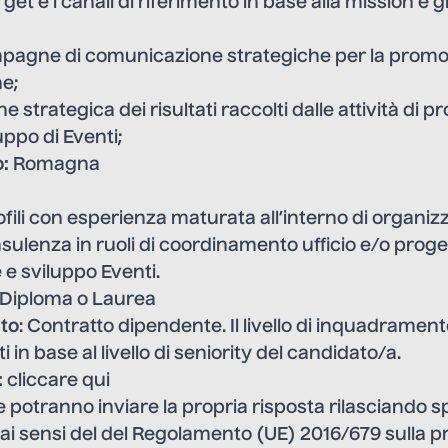
get e i canali di riferimento in base alla mission e gli
mpagne di comunicazione strategiche per la prom
ne;
ne strategica dei risultati raccolti dalle attività di 
uppo di Eventi;
o:
Romagna
ofili con esperienza maturata all’interno di organiz
nsulenza in ruoli di coordinamento ufficio e/o proget
e sviluppo Eventi.
: Diploma o Laurea
rto
: Contratto dipendente. Il livello di inquadrament
 in base al livello di seniority del candidato/a.
:
cliccare qui
e potranno inviare la propria risposta rilasciando s
ai sensi del del Regolamento (UE) 2016/679 sulla p