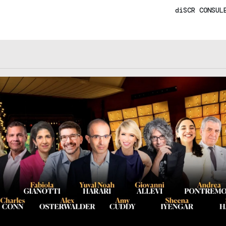
di
SCR CONSUL
rl.com/363fvfm9