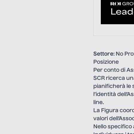
Settore
: No Pro
Posizione
Per conto di As
SCR ricerca una
pianificherà le
l’identità dell’
line.
La Figura coordi
valori dell’Ass
Nello specifico 