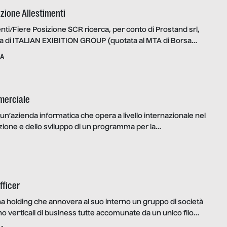
zione Allestimenti
enti/Fiere Posizione SCR ricerca, per conto di Prostand srl,
ta di ITALIAN EXIBITION GROUP (quotata al MTA di Borsa
 pone sul mercato come Service Provider nel settore
A
ampo fieristico, congressuale, di eventi e manifestazioni, un
one Allestimenti. La risorsa, in sinergia con il Responsabile
cquisti, avrà […]
merciale
è un’azienda informatica che opera a livello internazionale nel
ione e dello sviluppo di un programma per la
ella gestione di studi dentistici. Stiamo selezionando agenti
vranno operare a Milano, Bologna, Torino o Roma. Il
è un venditore professionista che, supportato dall’azienda,
fficer
 holding che annovera al suo interno un gruppo di società
 verticali di business tutte accomunate da un unico filo
tamento energetico. Con l’ambizione di diventare uno dei