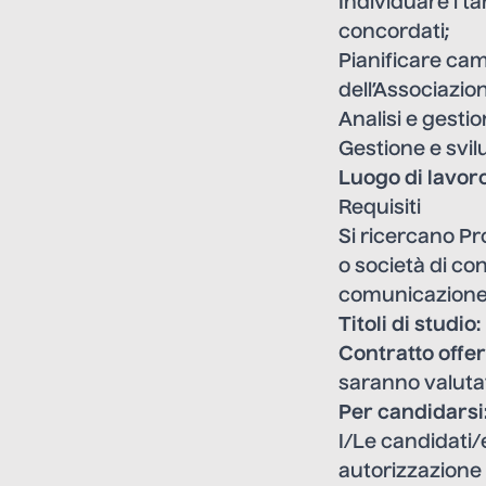
Individuare i tar
concordati;
Pianificare ca
dell’Associazio
Analisi e gestio
Gestione e svil
Luogo di lavor
Requisiti
Si ricercano Pr
o società di co
comunicazione 
Titoli di studio
Contratto offe
saranno valutati
Per candidarsi
I/Le candidati/
autorizzazione 