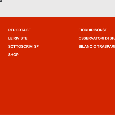
A
 livello nazionale​ nell’ambito degli interventi di
 medio-piccole abitazioni e lo scopo di offrire servizi di
REPORTAGE
FIORDIRISORSE
LE RIVISTE
OSSERVATORI DI SF
SOTTOSCRIVI SF
BILANCIO TRASPAR
SHOP