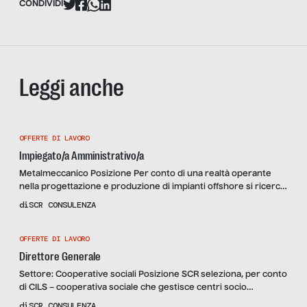
CONDIVIDI
Leggi anche
OFFERTE DI LAVORO
Impiegato/a Amministrativo/a
Metalmeccanico Posizione Per conto di una realtà operante
nella progettazione e produzione di impianti offshore si ricerca
una risorsa che, rispondendo al Responsabile AFC, si occupi
di
SCR CONSULENZA
con competenza, puntualità e responsabilità della gestione del
ciclo passivo e delle attività di accoglienza dei clienti e dei
OFFERTE DI LAVORO
fornitori. In particolare la risorsa si occuperà delle seguenti
attività: […]
Direttore Generale
Settore: Cooperative sociali Posizione SCR seleziona, per conto
di CILS – cooperativa sociale che gestisce centri socio
occupazionali e residenziali e favorisce l’inserimento lavorativo
di
SCR CONSULENZA