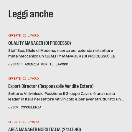
Leggi anche
OFFERTE DI LAVORO
QUALITY MANAGER (DI PROCESSO)
Staff Spa, filiale di Modena, ricerca per azienda nel settore
metalmeccanico un QUALITY MANAGER (DI PROCESSO) La
figura si occuperà nello specifico di: Aggiornamento,
di
STAFF AGENZIA PER IL LAVORO
divulgazione e supervisione delle procedure di Qualità
aziendali. Pianifica ed attuazione degli audit interni di sistema e
OFFERTE DI LAVORO
di processo Gestione delle non conformità interne ed esterne
ed implementazione e verifica delle […]
Export Director (Responsabile Vendite Estero)
Settore: Vitivinicolo Posizione Il Gruppo Caviro è una realtà
leader in Italia nel settore vitivinicolo e per aver strutturato un
nuovo modello di economia circolare tra le più importanti case
di
SCR CONSULENZA
history a livello europeo. Da quest’anno il Gruppo ha ricevuto il
riconoscimento Top Job2020 posizionandosi così tra i migliori
OFFERTE DI LAVORO
datori di lavoro in Italia. Per il […]
AREA MANAGER NORD ITALIA (241.LF.46)