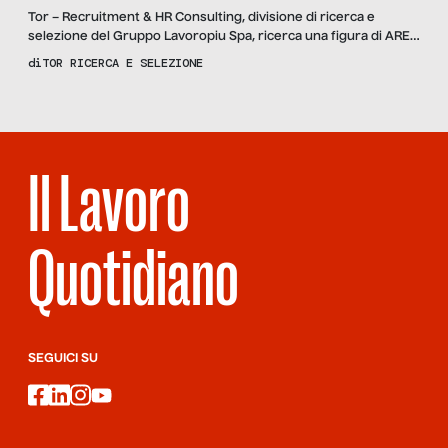
Tor – Recruitment & HR Consulting, divisione di ricerca e
selezione del Gruppo Lavoropiu Spa, ricerca una figura di AREA
MANAGER NORD ITALIA per importante azienda che opera nel
di
TOR RICERCA E SELEZIONE
settore del bricolage & giardinaggio. Attività La figura,
riportando al Sales Director, avrà la responsabilità di
coordinare la rete vendita composta da agenti e gestire clienti
[…]
Il Lavoro
Quotidiano
SEGUICI SU
facebook
linkedin
instagram
youtube