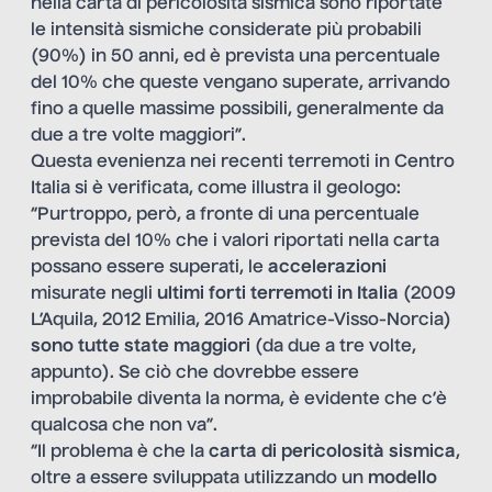
nella carta di pericolosità sismica sono riportate
le intensità sismiche considerate più probabili
(90%) in 50 anni, ed è prevista una percentuale
del 10% che queste vengano superate, arrivando
fino a quelle massime possibili, generalmente da
due a tre volte maggiori”.
Questa evenienza nei recenti terremoti in Centro
Italia si è verificata, come illustra il geologo:
“Purtroppo, però, a fronte di una percentuale
prevista del 10% che i valori riportati nella carta
possano essere superati, le
accelerazioni
misurate negli
ultimi forti terremoti in Italia
(2009
L’Aquila, 2012 Emilia, 2016 Amatrice-Visso-Norcia)
sono tutte state maggiori
(da due a tre volte,
appunto). Se ciò che dovrebbe essere
improbabile diventa la norma, è evidente che c’è
qualcosa che non va”.
“Il problema è che la
carta di pericolosità sismica
,
oltre a essere sviluppata utilizzando un
modello