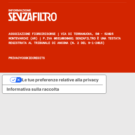
Informazione senza filtro
ASSOCIAZIONE FIORDIRISORSE | VIA DI TERRANUOVA, 50 - 52025
MONTEVARCHI (AR) | P.IVA 06310830481 SENZAFILTRO È UNA TESTATA
REGISTRATA AL TRIBUNALE DI ANCONA (N. 2 DEL 9-1-2015)
PRIVACY
COOKIE
CREDITS
Le tue preferenze relative alla privacy
Informativa sulla raccolta