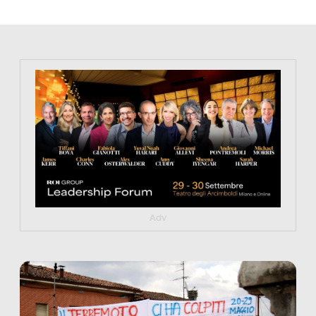
https://tinyurl.com/363fvfm9
Adv