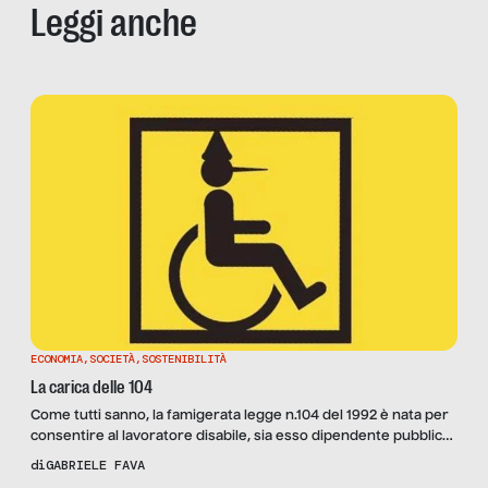
Leggi anche
ECONOMIA
,
SOCIETÀ
,
SOSTENIBILITÀ
La carica delle 104
Come tutti sanno, la famigerata legge n.104 del 1992 è nata per
consentire al lavoratore disabile, sia esso dipendente pubblico
o privato, di ottenere permessi retribuiti per poter riposare o,
di
GABRIELE FAVA
in alternativa, al lavoratore non disabile di ottenere gli stessi