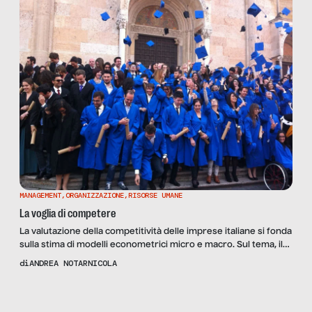
MANAGEMENT
,
ORGANIZZAZIONE
,
RISORSE UMANE
La voglia di competere
La valutazione della competitività delle imprese italiane si fonda
sulla stima di modelli econometrici micro e macro. Sul tema, il
World Economic Forum elabora sempre nuove soluzioni
di
ANDREA NOTARNICOLA
metodologiche per lo sviluppo di indicatori di analisi
microeconomica. Sarebbe interessante costruire un sistema di
Scopri
la Rivista
indici per valutare quanto sanno essere competitivi gli umani
NUMERO 93 –
che popolano le imprese […]