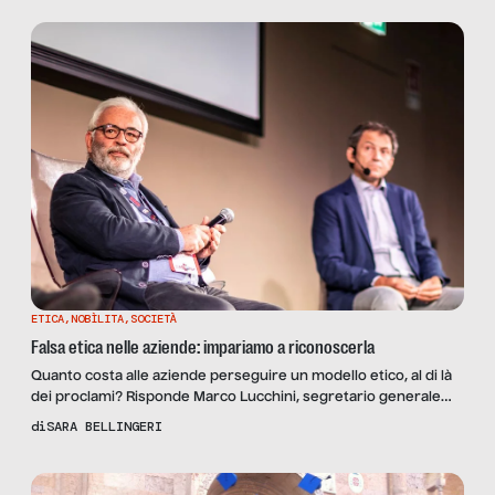
permessi per assistere famigliari o parenti affetti da grave
disabilità. I lavoratori beneficiari di tali […]
ETICA
,
NOBÌLITA
,
SOCIETÀ
Falsa etica nelle aziende: impariamo a riconoscerla
Quanto costa alle aziende perseguire un modello etico, al di là
dei proclami? Risponde Marco Lucchini, segretario generale
del Banco Alimentare.
di
SARA BELLINGERI