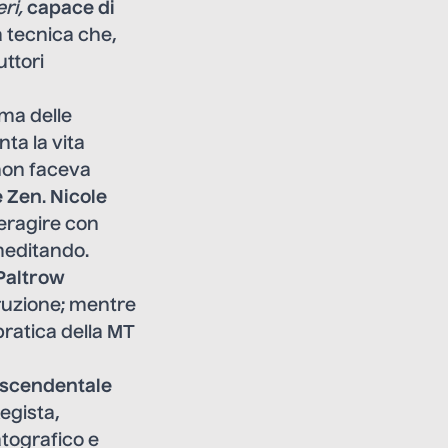
ri,
capace di
a tecnica che,
uttori
ima delle
nta la vita
non faceva
e Zen
.
Nicole
teragire con
meditando.
Paltrow
ruzione; mentre
pratica della MT
ascendentale
Regista,
tografico e