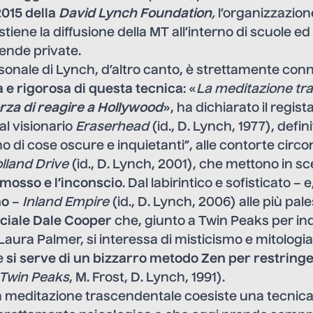
2015 della
David Lynch Foundation
,
l’organizzazion
iene la diffusione della MT all’interno di scuole ed 
iende private.
onale di Lynch, d’altro canto, è strettamente conn
 e rigorosa di questa tecnica
: «
La meditazione tr
orza di reagire a Hollywood
», ha dichiarato il regist
Dal visionario
Eraserhead
(id., D. Lynch, 1977), defin
 di cose oscure e inquietanti”, alle contorte circo
lland Drive
(id., D. Lynch, 2001), che mettono in s
imosso e l’inconscio
. Dal labirintico e sofisticato – e
no
–
Inland Empire
(id., D. Lynch, 2006) alle più pal
ciale Dale Cooper
che, giunto a Twin Peaks per i
i Laura Palmer, si interessa di misticismo e mitologi
e
si serve di un bizzarro metodo Zen per restringe
Twin Peaks
, M. Frost, D. Lynch, 1991).
a meditazione trascendentale coesiste una tecnica