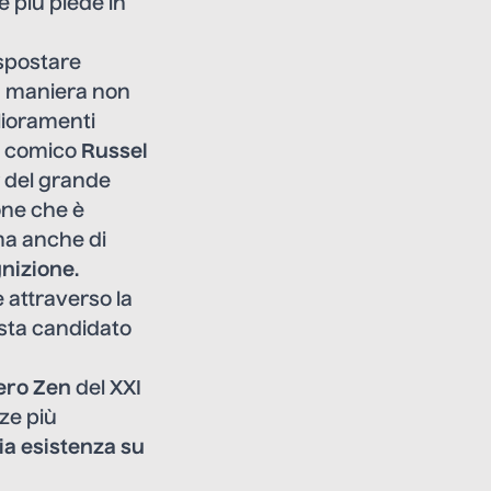
 più piede in
 spostare
in maniera non
lioramenti
il comico
Russel
r del grande
one che è
 ma anche di
gnizione
.
e attraverso la
ista candidato
tero Zen
del XXI
ze più
ia esistenza su