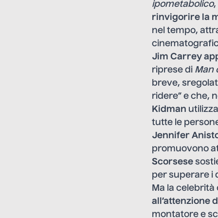
ipometabolico
rinvigorire la 
nel tempo, attr
cinematografic
Jim Carrey app
riprese di
Man 
breve, sregola
ridere” e che, n
Kidman
utilizz
tutte le perso
Jennifer Anist
promuovono att
Scorsese
sosti
per superare i 
Ma la celebrità 
all’attenzione 
montatore e sc