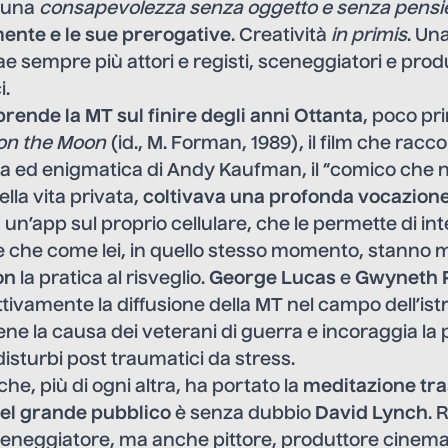
, una
consapevolezza senza oggetto e senza pensie
mente e le sue prerogative
. Creatività
in primis
. Un
ae sempre più attori e registi, sceneggiatori e prod
i.
rende la MT sul finire degli anni Ottanta
, poco pr
on the Moon
(id., M. Forman, 1989), il film che racco
ta ed enigmatica di Andy Kaufman, il “comico che 
ella vita privata,
coltivava una profonda vocazion
a un’app sul proprio cellulare, che le permette di in
ne che come lei, in quello stesso momento, stanno 
on
la pratica al risveglio.
George Lucas
e
Gwyneth 
ivamente la diffusione della MT nel campo dell’ist
ene la causa dei veterani di guerra e incoraggia la 
disturbi post traumatici da stress.
che, più di ogni altra, ha portato la
meditazione tr
del grande pubblico
è senza dubbio
David Lynch
. 
eneggiatore, ma anche pittore, produttore cinema