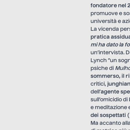
fondatore nel 
promuove e sost
università e az
La vicenda pers
pratica assidua
mi ha dato la f
un’intervista
. 
Lynch “un sogno
psiche di
Mulho
sommerso, il r
critici,
junghia
dell’
agente spe
sull’omicidio d
e meditazione 
dei sospettati
(
Ma accanto all