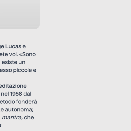
ge Lucas
e
ete voi. «Sono
 esiste un
sso piccole e
ditazione
 nel 1958
dal
metodo fonderà
te autonoma;
n
mantra
, che
a