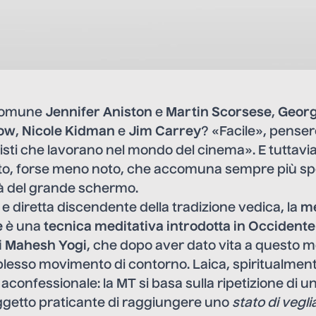
 comune
Jennifer Aniston
e
Martin Scorsese
,
Geor
row
,
Nicole Kidman
e
Jim Carrey
? «Facile», penser
nisti che lavorano nel mondo del cinema». E tuttavia
o, forse meno noto, che accomuna sempre più spe
tà del grande schermo.
 e diretta discendente della tradizione vedica, la
me
e
è una
tecnica meditativa introdotta in Occidente
i Mahesh Yogi
, che dopo aver dato vita a questo 
esso movimento di contorno. Laica, spiritualmen
confessionale: la MT si basa sulla ripetizione di u
ggetto praticante di raggiungere uno
stato di vegli