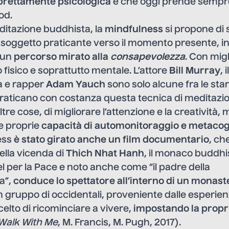
 prettamente psicologica
e che oggi prende sempre
od.
editazione buddhista, la
mindfulness
si propone di
l soggetto praticante verso il momento presente, 
 un
percorso mirato alla
consapevolezza
. Con mig
lo fisico e soprattutto mentale. L’attore
Bill Murray
, 
sta e rapper
Adam Yauch
sono solo alcune fra le sta
aticano con costanza questa tecnica di meditazi
ltre cose, di migliorare l’attenzione e la creatività,
e proprie
capacità di automonitoraggio e metaco
ess
è stato girato anche un film documentario
, ch
ella vicenda di
Thich Nhat Hanh
, il monaco buddh
el per la Pace e noto anche come “il padre della
a”,
conduce lo spettatore all’interno di un monas
un gruppo di occidentali, proveniente dalle esperien
celto di ricominciare a vivere,
impostando la propr
Walk With Me
, M. Francis, M. Pugh, 2017).