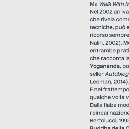
Ma
Walk With 
Nel 2002 arriv
che rivela come
tecniche, può 
ricorso sempre
Nalin, 2002). M
entrambe
prat
che racconta la 
Yogananda
, p
seller
Autobiogr
Leeman, 2014)
E nel frattempo,
qualche volta vi
Dalla fiaba mod
reincarnazione
Bertolucci, 199
Buddha della 