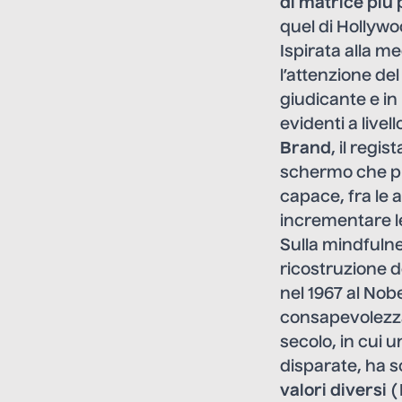
di matrice più
quel di Hollywo
Ispirata alla m
l’attenzione de
giudicante e in
evidenti a livel
Brand
, il regi
schermo che pr
capace, fra le a
incrementare l
Sulla mindfuln
ricostruzione d
nel 1967 al Nob
consapevolezz
secolo, in cui 
disparate, ha s
valori diversi
(