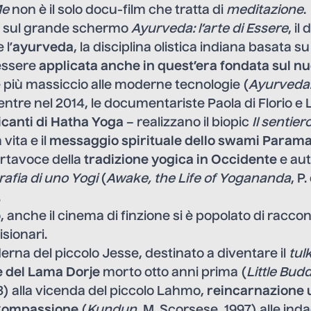
Me
non è il solo docu-film che tratta di
meditazione
.
a sul grande schermo
Ayurveda: l’arte di Essere
, i
 l’
ayurveda
, la disciplina olistica indiana basata s
essere
applicata anche in quest’era fondata sul n
 più massiccio alle moderne tecnologie (
Ayurveda:
entre nel 2014, le documentariste Paola di Florio e
icanti di Hatha Yoga
– realizzano il biopic
Il sentiero
vita e il
messaggio spirituale dello swami Param
ortavoce della
tradizione yogica in Occidente
e aut
afia di uno Yogi
(
Awake, the Life of Yogananda
, P.
.
 anche il cinema di finzione si è popolato di raccont
sionari.
erna del piccolo Jesse, destinato a diventare il
tul
 del Lama Dorje
morto otto anni prima (
Little Bud
3) alla vicenda del piccolo Lahmo,
reincarnazione 
Compassione
(
Kundun
, M. Scorsese, 1997) alle ind