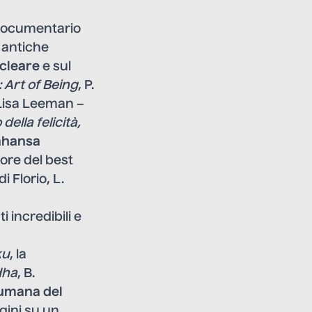
l documentario
u antiche
ucleare
e sul
 Art of Being
, P.
 Lisa Leeman –
 della felicità,
ahansa
ore del best
 di Florio, L.
i incredibili e
ku
, la
dha
, B.
umana del
agini su un