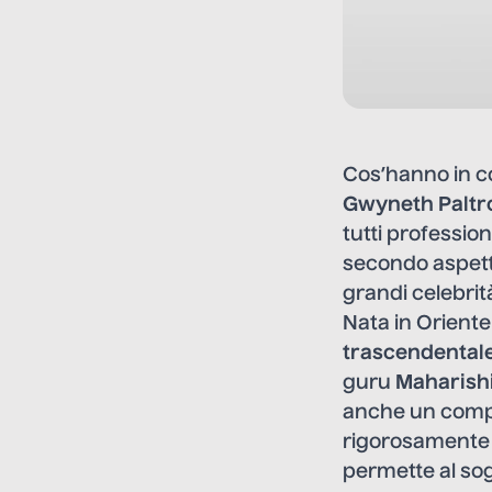
Cos’hanno in
Gwyneth Palt
tutti professio
secondo aspett
grandi celebri
Nata in Oriente
trascendental
guru
Maharish
anche un compl
rigorosamente a
permette al so