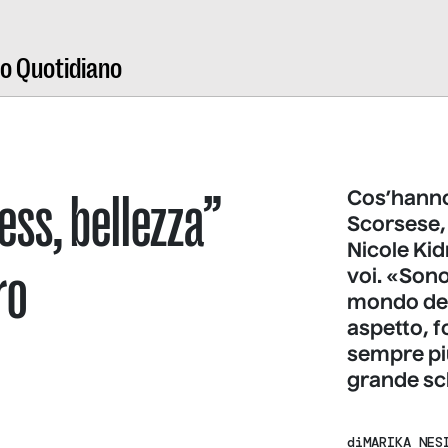
ro Quotidiano
ess, bellezza”
Cos’hanno
Scorsese,
Nicole Ki
ro
voi. «Sono
mondo del
aspetto, 
sempre più
grande sc
di
MARIKA NES