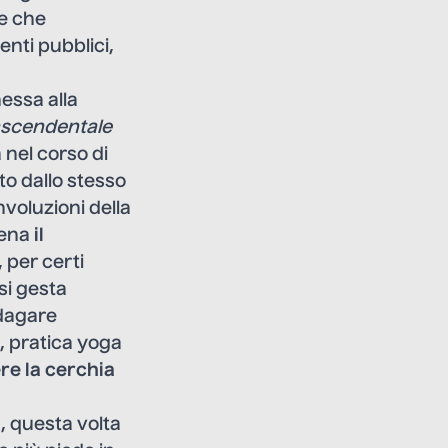
e che
enti pubblici,
essa alla
ascendentale
a nel corso di
ito dallo stesso
nvoluzioni della
cena
il
, per certi
esi gesta
ndagare
a, pratica yoga
re la cerchia
, questa volta