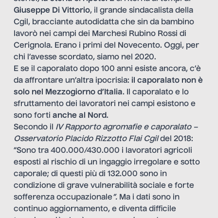
Giuseppe Di Vittorio
, il grande sindacalista della
Cgil, bracciante autodidatta che sin da bambino
lavorò nei campi dei Marchesi Rubino Rossi di
Cerignola. Erano i primi del Novecento. Oggi, per
chi l’avesse scordato, siamo nel 2020.
E se il caporalato dopo 100 anni esiste ancora, c’è
da affrontare un’altra ipocrisia:
il caporalato non è
solo nel Mezzogiorno d’Italia
. Il caporalato e lo
sfruttamento dei lavoratori nei campi esistono e
sono forti
anche al Nord
.
Secondo il
IV Rapporto agromafie e caporalato –
Osservatorio Placido Rizzotto Flai Cgil
del 2018:
“Sono tra 400.000/430.000 i lavoratori agricoli
esposti al rischio di un ingaggio irregolare e sotto
caporale; di questi più di 132.000 sono in
condizione di grave vulnerabilità sociale e forte
sofferenza occupazionale
”.
Ma i dati sono in
continuo aggiornamento, e diventa difficile