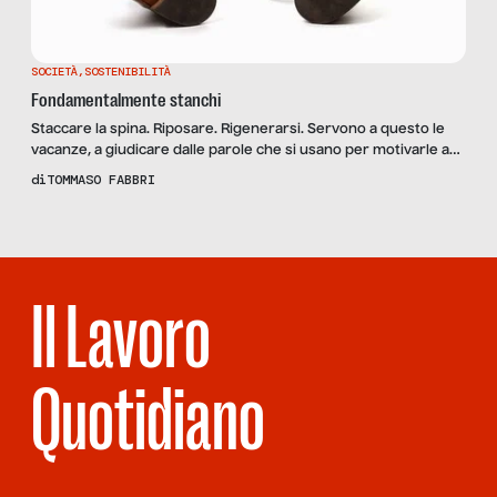
SOCIETÀ
,
SOSTENIBILITÀ
Fondamentalmente stanchi
Staccare la spina. Riposare. Rigenerarsi. Servono a questo le
vacanze, a giudicare dalle parole che si usano per motivarle agli
amici e ai colleghi o per attestarne la riuscita, al ritorno. Ora è il
di
TOMMASO FABBRI
tempo del ritorno dalle vacanze estive, le più lunghe di tutte, e
molti noi – stando a TGCOM24 la metà di […]
Il Lavoro
Quotidiano