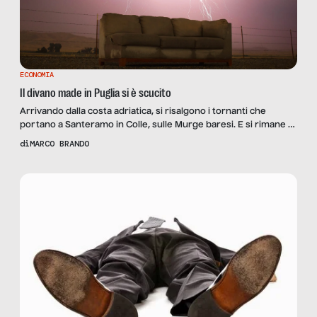
ECONOMIA
Il divano made in Puglia si è scucito
Arrivando dalla costa adriatica, si risalgono i tornanti che
portano a Santeramo in Colle, sulle Murge baresi. E si rimane a
bocca aperta scoprendo che Natuzzi, una delle rare aziende
di
MARCO BRANDO
italiane quotate a Wall Street (dal 1993), ha il cuore che batte
quassù, a 400 metri d’altitudine, in una remota cittadina con
26.000 abitanti. Eppure […]