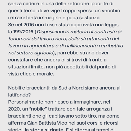
senza cadere in una delle retoriche ipocrite di
questi tempi dove vige troppo spesso un vecchio
refrain: tanta immagine e poca sostanza.
Se nel 2016 non fosse stata approvata una
legge
,
la
199/2016
(
Disposizioni in materia di contrasto ai
fenomeni del lavoro nero, dello sfruttamento del
lavoro in agricoltura e di riallineamento retributivo
nel settore agricolo
), parrebbe strano dover
constatare che ancora ci si trovi di fronte a
situazioni limite, non più accettabili dal punto di
vista etico e morale.
Nobili e braccianti: da Sud a Nord siamo ancora al
latifondo?
Personalmente non riesco a immaginare, nel
2020, un “nobile” trattare con tale arroganza i
braccianti che gli capitavano sotto tiro, ma come
afferma Gian Battista Vico nei suoi corsi e ricorsi
storici
,
la storia si ripete
. E si ritorna ai tempi di