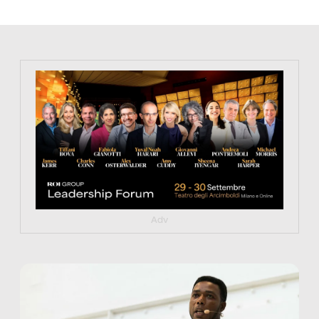
https://tinyurl.com/363fvfm9
Adv