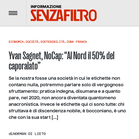
Menu
ECONOMIA
,
SOCIETÀ
,
SOSTENIBILITÀ
,
ZONA FRANCA
Yvan Sagnet, NoCap: “Al Nord il 50% del
caporalato”
Se la nostra fosse una società in cui le etichette non
contano nulla, potremmo parlare solo di vergognoso
sfruttamento: pratica indegna, disumana e a quanto
pare, nel 2020, non ancora diventata quantomeno
anacronistica. Invece le etichette qui ci sono tutte: chi
sfruttava è di discendenza nobile, è bocconiano, è uno
che con la sua start […]
di
NORMAN DI LIETO