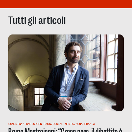
Tutti gli articoli
COMUNICAZIONE
,
GREEN PASS
,
SOCIAL MEDIA
,
ZONA FRANCA
Bruno Mastroianni: “Green pass, il dibattito è