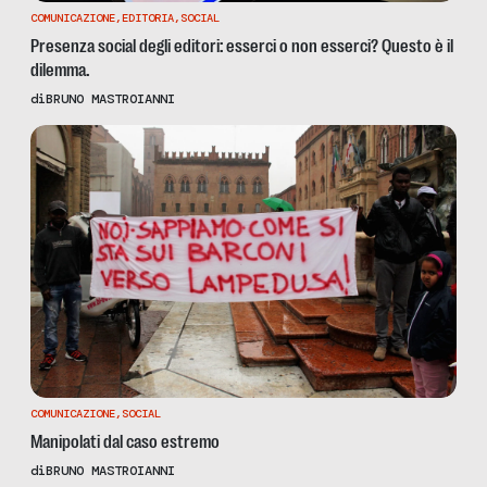
COMUNICAZIONE
,
EDITORIA
,
SOCIAL
Presenza social degli editori: esserci o non esserci? Questo è il
dilemma.
di
BRUNO MASTROIANNI
COMUNICAZIONE
,
SOCIAL
Manipolati dal caso estremo
di
BRUNO MASTROIANNI