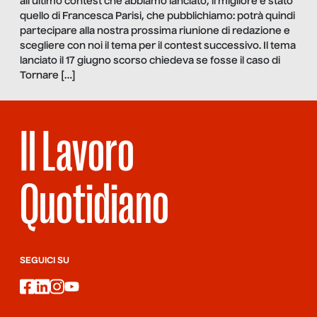
all’ultimo contest che abbiamo lanciato, il migliore è stato
quello di Francesca Parisi, che pubblichiamo: potrà quindi
partecipare alla nostra prossima riunione di redazione e
scegliere con noi il tema per il contest successivo. Il tema
lanciato il 17 giugno scorso chiedeva se fosse il caso di
Tornare […]
Il Lavoro
Quotidiano
SEGUICI SU
facebook
linkedin
instagram
youtube