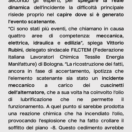
Secondo gli esperti, per
spiegare la reale
dinamica
dell’incidente la difficoltà principale
risiede proprio nel
capire dove si è generato
l’evento scatenante
.
“Ci sono stati più eventi, che chiamano in causa
quattro aree di competenza:
meccanica
,
elettrica
,
idraulica
e
edilizia
”, spiega
Vittorio
Rubini
, delegato sindacale FILCTEM (Federazione
Italiana Lavoratori Chimica Tessile Energia
Manifatture) di Bologna. “La ricostruzione dei fatti,
ancora in fase di accertamento, ipotizza che
l’elemento scatenante sia stato un
incidente
meccanico
a carico dei
cuscinetti
dell’alternatore
, che a sua volta ha coinvolto l’olio
di lubrificazione che ne permette il
funzionamento. A quel punto si sarebbe prodotta
una reazione chimica che ha incendiato l’olio,
provocando l’esplosione che ha fatto crollare il
soffitto del piano -8. Questo cedimento avrebbe