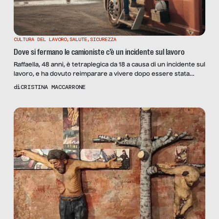
CULTURA DEL LAVORO
,
SALUTE
,
SICUREZZA
Dove si fermano le camioniste c’è un incidente sul lavoro
Raffaella, 48 anni, è tetraplegica da 18 a causa di un incidente sul
lavoro, e ha dovuto reimparare a vivere dopo essere stata
impiegata come camionista, senza riguardi per la sicurezza e la
di
CRISTINA MACCARRONE
sua stessa salute: turni da 15 ore senza pause, tre ore di sonno
a notte. La sua storia raccontata a SenzaFiltro