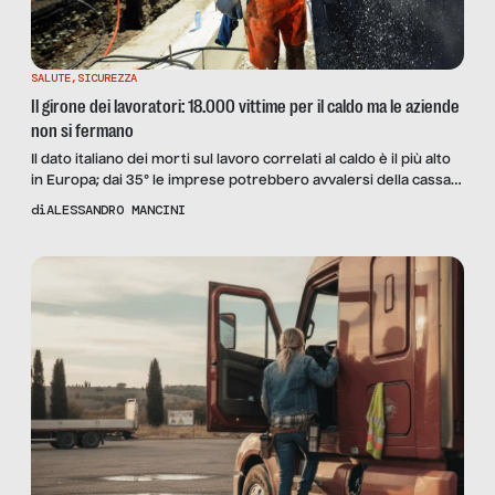
SALUTE
,
SICUREZZA
Il girone dei lavoratori: 18.000 vittime per il caldo ma le aziende
non si fermano
Il dato italiano dei morti sul lavoro correlati al caldo è il più alto
in Europa; dai 35° le imprese potrebbero avvalersi della cassa
integrazione, mentre nel resto dell’UE ne bastano 30. Il quadro
di
ALESSANDRO MANCINI
impressionante fotografato con Francesco Tuccino e Massimo
Pedretti di USB, e con il sociologo Marco Omizzolo