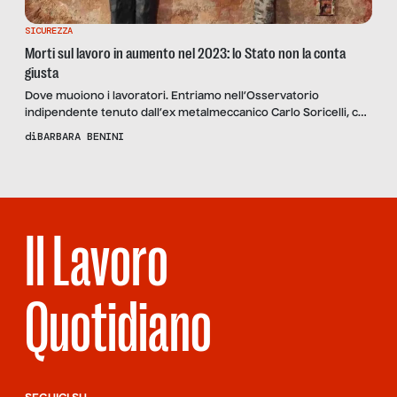
SICUREZZA
Morti sul lavoro in aumento nel 2023: lo Stato non la conta
giusta
Dove muoiono i lavoratori. Entriamo nell’Osservatorio
indipendente tenuto dall’ex metalmeccanico Carlo Soricelli, che
conteggia anche le vittime non registrate dagli istituti ufficiali:
di
BARBARA BENINI
“Tutte queste vittime sono dovute a scelte politiche come il
Jobs Act, e alla mancanza di formazione sulla sicurezza”
Il Lavoro
Quotidiano