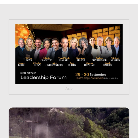
https://tinyurl.com/363fvfm9
Adv