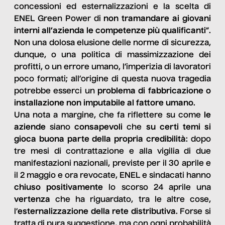
concessioni ed esternalizzazioni e la scelta di
ENEL Green Power di
non tramandare ai giovani
interni all’azienda le competenze più qualificanti
”.
Non una dolosa elusione delle norme di sicurezza,
dunque, o una politica di massimizzazione dei
profitti, o un errore umano, l’imperizia di lavoratori
poco formati; all’origine di questa nuova tragedia
potrebbe esserci un
problema di fabbricazione o
installazione non imputabile al fattore umano
.
Una nota a margine, che fa riflettere su come
le
aziende
siano
consapevoli
che
su certi temi si
gioca buona parte della propria credibilità
: dopo
tre mesi di contrattazione e alla vigilia di due
manifestazioni nazionali, previste per il 30 aprile e
il 2 maggio e ora revocate, ENEL e sindacati hanno
chiuso positivamente
lo scorso 24 aprile una
vertenza
che ha riguardato, tra le altre cose,
l’
esternalizzazione della rete distributiva
. Forse si
tratta di pura suggestione, ma con ogni probabilità