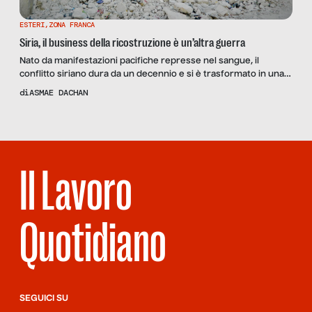
ESTERI
,
ZONA FRANCA
Siria, il business della ricostruzione è un’altra guerra
Nato da manifestazioni pacifiche represse nel sangue, il
conflitto siriano dura da un decennio e si è trasformato in una
crisi internazionale e umanitaria, la peggiore dalla Seconda
di
ASMAE DACHAN
guerra mondiale. Qual è la situazione del Paese, oggi?
Il Lavoro
Quotidiano
SEGUICI SU