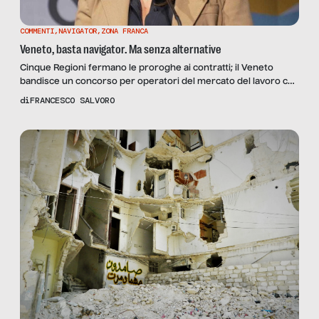
COMMENTI
,
NAVIGATOR
,
ZONA FRANCA
Veneto, basta navigator. Ma senza alternative
Cinque Regioni fermano le proroghe ai contratti; il Veneto
bandisce un concorso per operatori del mercato del lavoro che
cancella le attività dei navigator. “Un prolungamento di ulteriori
di
FRANCESCO SALVORO
tre mesi ha il sapore di una presa in giro”: il commento a
SenzaFiltro dell’assessora al Lavoro Elena Donazzan.