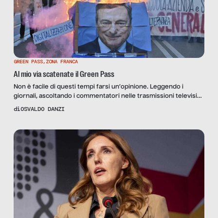
GREEN PASS
,
ZONA FRANCA
Al mio via scatenate il Green Pass
Non è facile di questi tempi farsi un’opinione. Leggendo i
giornali, ascoltando i commentatori nelle trasmissioni televisive
e anche certi acclamati podcast mattutini di rassegne stampa,
di
OSVALDO DANZI
se esiste ancora qualcuno che non sente la necessità di
esprimere sempre e comunque il proprio punto di vista al fine
di trovarsi dal “lato giusto della barricata” ma […]