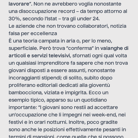
lavorare
”. Non ne avrebbero voglia nonostante
una disoccupazione record – da tempo attorno al
30%, secondo l’Istat – tra gli under 24.
Le aziende che non trovano collaboratori, notizia
falsa per eccellenza
È una teoria campata in aria o, per lo meno,
superficiale. Però trova “conferma” in
valanghe di
articoli e servizi televisivi
, sfornati ogni qual volta
un qualsiasi imprenditore fa sapere che non trova
giovani disposti a essere assunti, nonostante
incoraggianti stipendi; di solito, subito dopo
proliferano editoriali dedicati alla gioventù
bambocciona, viziata e impigrita. Ecco un
esempio tipico, apparso su un quotidiano
importante: “I giovani sono restii ad accettare
un’occupazione che li impegni nei week-end, nei
festivi e in orari notturni. Inoltre, poco gradite
sono anche le posizioni effettivamente pesanti in
termini di mansioni, come quelle che si possono