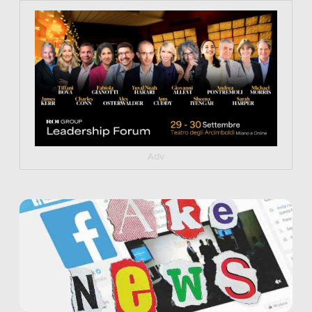
https://tinyurl.com/363fvfm9
Adv