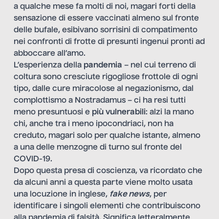
a qualche mese fa molti di noi, magari forti della
sensazione di essere vaccinati almeno sul fronte
delle bufale, esibivano sorrisini di compatimento
nei confronti di frotte di presunti ingenui pronti ad
abboccare all’amo.
L’esperienza della
pandemia
– nel cui terreno di
coltura sono cresciute rigogliose frottole di ogni
tipo, dalle cure miracolose al negazionismo, dal
complottismo a Nostradamus – ci ha resi tutti
meno presuntuosi e
più vulnerabili
: alzi la mano
chi, anche tra i meno ipocondriaci, non ha
creduto, magari solo per qualche istante, almeno
a una delle menzogne di turno sul fronte del
COVID-19.
Dopo questa presa di coscienza, va ricordato che
da alcuni anni a questa parte viene molto usata
una locuzione in inglese,
fake news
, per
identificare i singoli elementi che contribuiscono
alla pandemia di falsità. Significa letteralmente