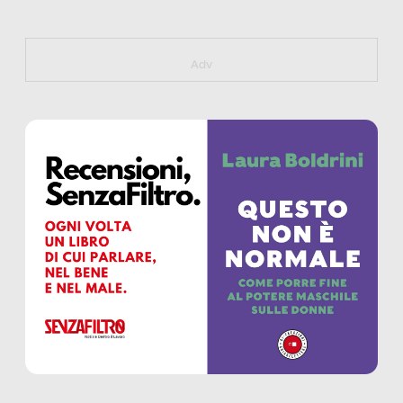
https://bit.ly/muster_aggiornamento
Adv