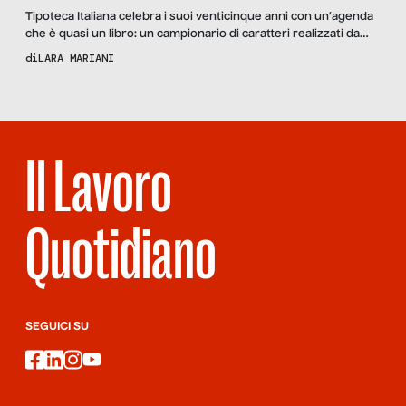
Tipoteca Italiana celebra i suoi venticinque anni con un’agenda
che è quasi un libro: un campionario di caratteri realizzati da
designer di tutto il mondo che racconta il lavoro e la
di
LARA MARIANI
competenze dietro ogni segno tipografico.
Il Lavoro
Quotidiano
SEGUICI SU
facebook
linkedin
instagram
youtube