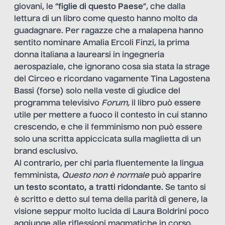
giovani, le “
figlie di questo Paese
”, che dalla
lettura di un libro come questo hanno molto da
guadagnare. Per ragazze che a malapena hanno
sentito nominare Amalia Ercoli Finzi, la prima
donna italiana a laurearsi in ingegneria
aerospaziale, che ignorano cosa sia stata la strage
del Circeo e ricordano vagamente Tina Lagostena
Bassi (forse) solo nella veste di giudice del
programma televisivo
Forum,
il libro può essere
utile per mettere a fuoco il contesto in cui stanno
crescendo, e che il femminismo non può essere
solo una scritta appiccicata sulla maglietta di un
brand esclusivo.
Al contrario, per chi parla fluentemente la lingua
femminista,
Questo non è normale
può apparire
un testo scontato, a tratti ridondante
. Se tanto si
è scritto e detto sul tema della parità di genere, la
visione seppur molto lucida di Laura Boldrini poco
aggiunge alle riflessioni magmatiche in corso.