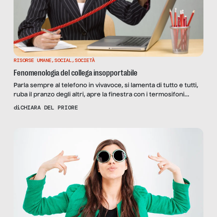
RISORSE UMANE
,
SOCIAL
,
SOCIETÀ
Fenomenologia del collega insopportabile
Parla sempre al telefono in vivavoce, si lamenta di tutto e tutti,
ruba il pranzo degli altri, apre la finestra con i termosifoni
accesi, indossa troppo profumo. Sono solo alcune delle
di
CHIARA DEL PRIORE
caratteristiche più insopportabili dei colleghi di lavoro. No, non
arrivano dall’esperienza di tutti i giorni, o meglio, non solo. Sono
le testimonianze emerse degli […]