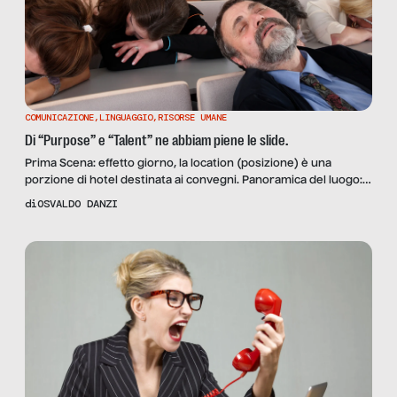
COMUNICAZIONE
,
LINGUAGGIO
,
RISORSE UMANE
Di “Purpose” e “Talent” ne abbiam piene le slide.
Prima Scena: effetto giorno, la location (posizione) è una
porzione di hotel destinata ai convegni. Panoramica del luogo:
ampia sala popolata da stand di vario genere in cui su rollup
di
OSVALDO DANZI
multicolore e sfondi prestampati spiccano termini moderni a
supporto di pratiche obsolete: “gamification”, “videocv”, “app”,
“welfare”, training”… La telecamera stringe il campo ed entra in
[…]