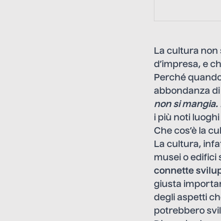
https://bit.l
La cultura non 
d’impresa, e ch
Perché quando s
abbondanza di p
non si mangia. 
i più noti luogh
Che cos’è la cu
La cultura, inf
musei o edifici
connette svilu
giusta importan
degli aspetti c
potrebbero svi