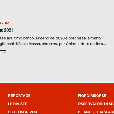
ILTRO
ano 2021
asse all’ultimo banco. Almeno nel 2020 e poi chissà, almeno
li occhi di Fabio Massa, che firma per Chiarelettere un libro
tissimo: “Fuga dalla città”.
TTI
REPORTAGE
FIORDIRISORSE
LE RIVISTE
OSSERVATORI DI SF
SOTTOSCRIVI SF
BILANCIO TRASPAR