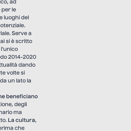
ico, ad
 per le
 e luoghi del
potenziale.
iale. Serve a
 si è scritto
l’unico
iodo 2014-2020
ttualità dando
te volte si
a un lato la
ne beneficiano
ione, degli
imario ma
tto.
La cultura
,
 prima che