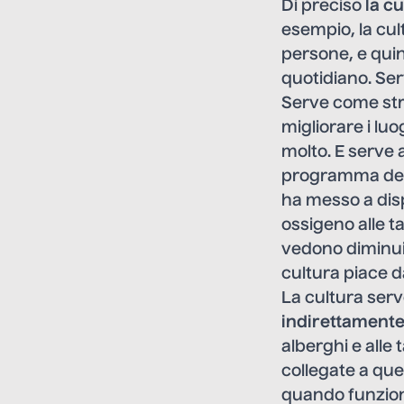
Di preciso
la c
esempio, la cul
persone, e quind
quotidiano. Ser
Serve come stru
migliorare i luo
molto. E serve 
programma dell
ha messo a disp
ossigeno alle ta
vedono diminuir
cultura piace d
La cultura ser
indirettament
alberghi e alle
collegate a que
quando funzion