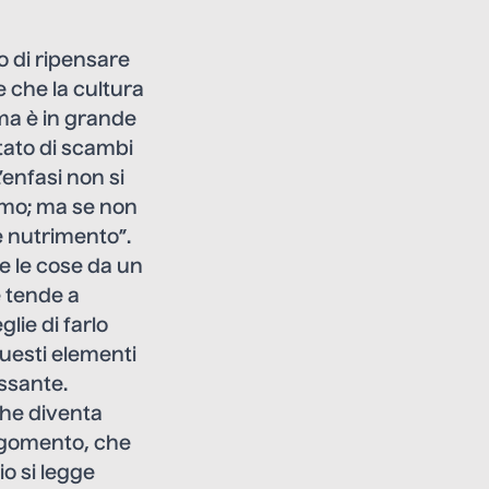
o di ripensare
e che la cultura
 ma è in grande
ltato di scambi
enfasi non si
amo; ma se non
 nutrimento”.
e le cose da un
e tende a
glie di farlo
 questi elementi
essante.
che diventa
argomento, che
o si legge