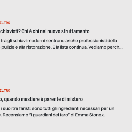
ILTRO
schiavisti? Chi è chi nel nuovo sfruttamento
: tra gli schiavi moderni rientrano anche professionisti della
e pulizie e alla ristorazione. E la lista continua. Vediamo perché
”, di Valentina Furlanetto, che recensiamo.
ILTRO
ro, quando mestiere è parente di mistero
 i suoi tre faristi: sono tutti gli ingredienti necessari per un
te. Recensiamo “I guardiani del faro” di Emma Stonex.