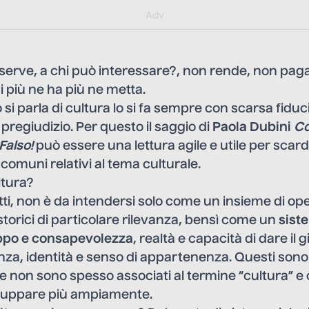
y/muster_aggiornamento
Adv
serve, a chi può interessare?, non rende, non paga,
i più ne ha più ne metta.
i parla di cultura lo si fa sempre con scarsa fiduc
regiudizio. Per questo il saggio di
Paola Dubini
Co
Falso!
può essere una lettura agile e utile per scard
i comuni relativi al tema culturale.
ltura?
atti, non è da intendersi solo come un insieme di ope
 storici di particolare rilevanza, bensì come un
sist
ppo e consapevolezza
, realtà e capacità di dare il g
za, identità e senso di appartenenza. Questi sono 
he non sono spesso associati al termine “cultura” e 
luppare più ampiamente.