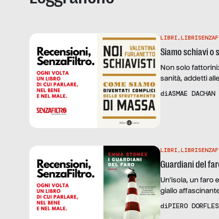
LIBRI
,
LIBRISENZAF
Siamo schiavi o 
Non solo fattorini
sanità, addetti all
in “Noi schiavisti
di
ASMAE DACHAN
LIBRI
,
LIBRISENZAF
Guardiani del fa
Un’isola, un faro e
giallo affascinan
di
PIERO DORFLES