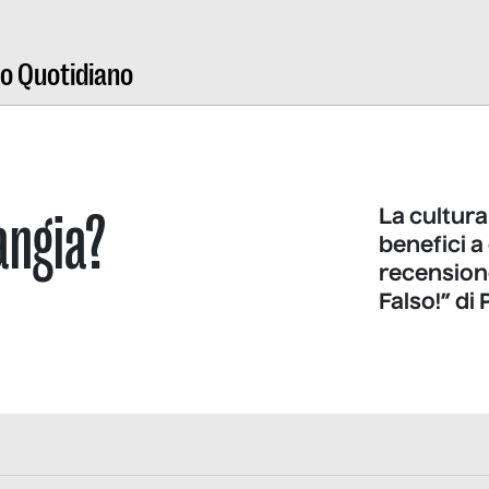
ro Quotidiano
angia?
La cultura
benefici a
recensione
Falso!” di