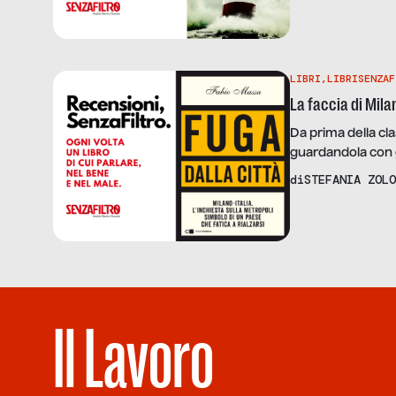
LIBRI
,
LIBRISENZAF
La faccia di Mil
Da prima della cl
guardandola con g
inchiesta aggiorna
di
STEFANIA ZOLO
Il Lavoro