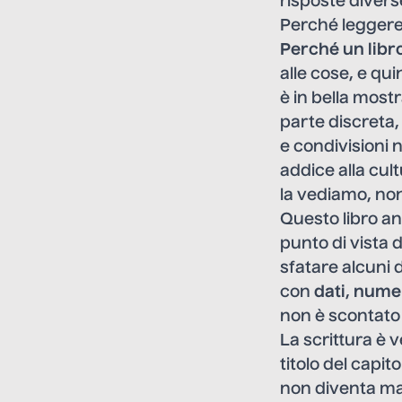
risposte divers
Perché legger
Perché un libro
alle cose, e qu
è in bella mostr
parte discreta,
e condivisioni 
addice alla cu
la vediamo, no
Questo libro a
punto di vista 
sfatare alcuni d
con
dati
,
numeri
non è scontato 
La scrittura è 
titolo del capi
non diventa mai