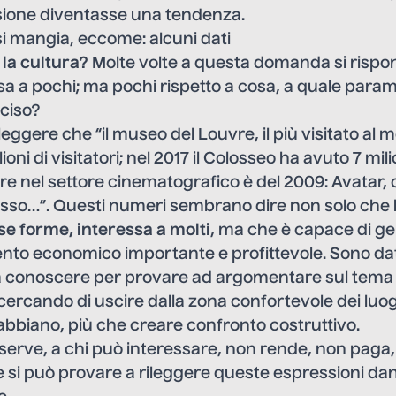
ione diventasse una tendenza.
si mangia, eccome: alcuni dati
 la cultura?
Molte volte a questa domanda si rispo
sa a pochi; ma pochi rispetto a cosa, a quale param
eciso?
 leggere che “il museo del Louvre, il più visitato al
oni di visitatori; nel 2017 il Colosseo ha avuto 7 milio
e nel settore cinematografico è del 2009: Avatar, c
ncasso…”. Questi numeri sembrano dire non solo che
se forme, interessa a molti
, ma che è capace di g
nto economico importante e profittevole. Sono dat
a conoscere per provare ad argomentare sul tema d
cercando di uscire dalla zona confortevole dei lu
abbiano, più che creare confronto costruttivo.
serve, a chi può interessare, non rende, non paga, 
 si può provare a rileggere queste espressioni da