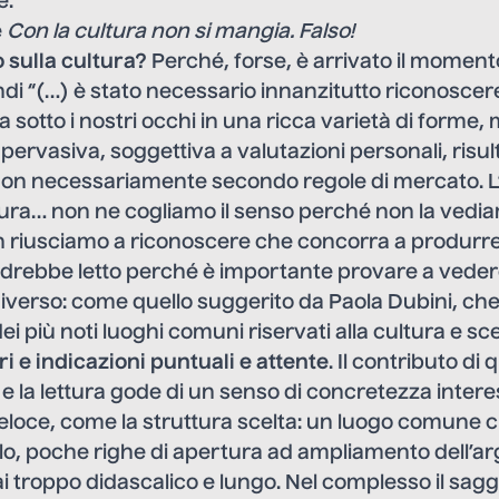
e.
e
Con la cultura non si mangia. Falso!
 sulla cultura?
Perché, forse, è arrivato il moment
indi “(…) è stato necessario innanzitutto riconoscer
a sotto i nostri occhi in una ricca varietà di forme,
 pervasiva, soggettiva a valutazioni personali, risu
non necessariamente secondo regole di mercato. L’
ltura… non ne cogliamo il senso perché non la vedi
n riusciamo a riconoscere che concorra a produrre
ndrebbe letto perché è importante provare a veder
diverso: come quello suggerito da Paola Dubini, ch
ei più noti luoghi comuni riservati alla cultura e sce
 e indicazioni puntuali e attente
. Il contributo di
e la lettura gode di un senso di concretezza inter
veloce, come la struttura scelta: un luogo comune 
tolo, poche righe di apertura ad ampliamento dell’
 troppo didascalico e lungo. Nel complesso il saggi