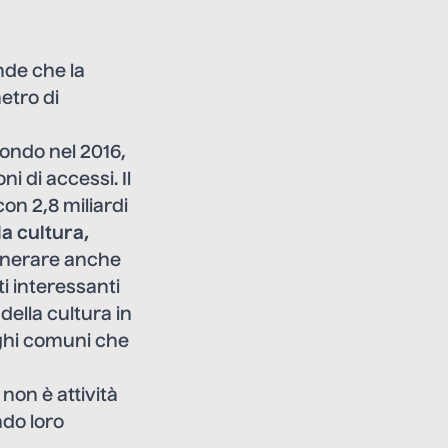
nde che la
etro di
 mondo nel 2016,
ni di accessi. Il
on 2,8 miliardi
la cultura,
enerare anche
i interessanti
ella cultura in
oghi comuni che
non è attività
ndo loro