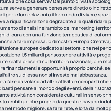
ultura a che cosa serve?
Dal punto di vista sociolog
tura serve a generare benessere diretto o indiretto
i per le loro relazioni o il loro modo di vivere spazi
ve a riqualificare zone degradate alle quali ridare 
mento di analisi nell’ambito del marketing territor
ghi di cura con una funzione terapeutica di cui ormai
anche a fare impresa: lo dimostra Europa Creativa, 
’Unione europea dedicato al settore, che nel per
osizione 1,5 miliardi per sostenere attività e proge
nte realtà presenti sul territorio nazionale, che mol
e finanziamenti e opportunità proprio perché, se d
all’altro su di essa non si investe mai abbastanza.
ve a
fare da volano
ad altre attività e
comparti che 
e
: basti pensare al mondo degli eventi, della ristoraz
 tante attività non considerate culturali in senso pr
sto ambito, e che proprio da questo ricavano indo
a nel modo migliore,
sa fare rete
, e lo fa da molto