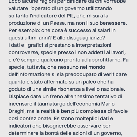
Ecco alcune ragioni per
diffidare
da chi vorrebbe
valutare l’operato di un governo utilizzando
soltanto l
’indicatore del PIL
, che misura la
produzione di un Paese, ma non il suo
benessere
.
Per esempio: che cosa è successo ai salari in
questi ultimi anni? E alle disuguaglianze?
I dati e i grafici si prestano a interpretazioni
controverse, specie presso i non addetti ai lavori,
e c’è sempre qualcuno pronto ad approfittarne. Fa
specie, tuttavia, che
nessuno nel mondo
dell
’informazione si sia preoccupato di verificare
quanto è stato affermato su un palco che ha
goduto di una simile risonanza a livello nazionale.
Dispiace dare un freno all’ennesimo tentativo di
incensare il taumaturgo dell’economia Mario
Draghi, ma
la realtà è ben più complessa
di favole
così confezionate. Esistono molteplici dati e
indicatori che bisognerebbe osservare per
determinare la bontà delle azioni di un governo,