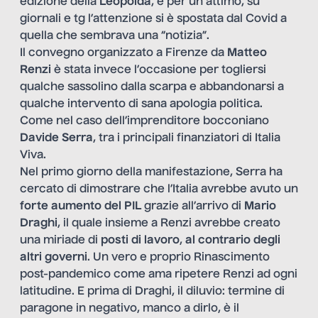
edizione della
Leopolda
, e per un attimo, su
giornali e tg l’attenzione si è spostata dal Covid a
quella che sembrava una “notizia”.
Il convegno organizzato a Firenze da
Matteo
Renzi
è stata invece l’occasione per togliersi
qualche sassolino dalla scarpa e abbandonarsi a
qualche intervento di sana apologia politica.
Come nel caso dell’imprenditore bocconiano
Davide Serra
, tra i principali finanziatori di Italia
Viva.
Nel primo giorno della manifestazione, Serra ha
cercato di dimostrare che l’Italia avrebbe avuto un
forte aumento del PIL
grazie all’arrivo di
Mario
Draghi
, il quale insieme a Renzi avrebbe creato
una miriade di
posti di lavoro
,
al contrario degli
altri governi
. Un vero e proprio Rinascimento
post-pandemico come ama ripetere Renzi ad ogni
latitudine. E prima di Draghi, il diluvio: termine di
paragone in negativo, manco a dirlo, è il