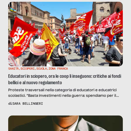
di sviluppo.
SANITÀ
,
SCIOPERI
,
SCUOLA
,
ZONA FRANCA
Educatori in sciopero, ora le coop li inseguono: critiche ai fondi
bellici e al nuovo regolamento
Proteste trasversali nella categoria di educatori e educatrici
scolastici. “Basta investimenti nella guerra: spendiamo per il
welfare”, sostiene l’educatore e delegato sindacale SGB
di
SARA BELLINGERI
Francesco Princigalli. L’ex educatrice Paola Di Michele: “Il nuovo
regolamento è una beffa: non decidano i genitori se e quando
sostituirci”.