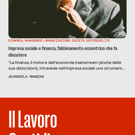
ECONOMIA
,
MANAGEMENT
,
ORGANIZZAZIONE
,
SOCIETÀ
,
SOSTENIBILITÀ
Impresa sociale e finanza, l’abbinamento eccentrico che fa
discutere
“La finanza, il motore dell’economia mainstream (anche delle
sue distorsioni), intravede nell’impresa sociale uno strumento
per realizzare investimenti a elevato impatto sociale”. Il
di
DANIELA MANGINI
rapporto Task Force G8 ha introdotto nel 2013 un nuovo punto
di vista per chi si occupa di investire i grandi patrimoni, e ha
aperto gli occhi di molti su una verità […]
Il Lavoro