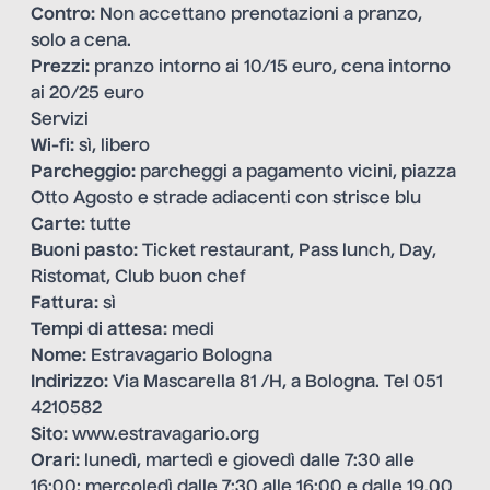
Contro:
Non accettano prenotazioni a pranzo,
solo a cena.
Prezzi:
pranzo intorno ai 10/15 euro, cena intorno
ai 20/25 euro
Servizi
Wi-fi:
sì, libero
Parcheggio:
parcheggi a pagamento vicini, piazza
Otto Agosto e strade adiacenti con strisce blu
Carte:
tutte
Buoni pasto:
Ticket restaurant, Pass lunch, Day,
Ristomat, Club buon chef
Fattura:
sì
Tempi di attesa:
medi
Nome:
Estravagario Bologna
Indirizzo:
Via Mascarella 81 /H, a Bologna. Tel 051
4210582
Sito:
www.estravagario.org
Orari:
lunedì, martedì e giovedì dalle 7:30 alle
16:00; mercoledì dalle 7:30 alle 16:00 e dalle 19.00