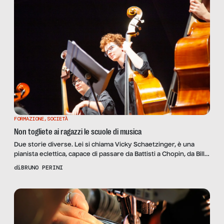
FORMAZIONE
,
SOCIETÀ
Non togliete ai ragazzi le scuole di musica
Due storie diverse. Lei si chiama Vicky Schaetzinger, è una
pianista eclettica, capace di passare da Battisti a Chopin, da Bill
Evans a Keith Jarrett; e forse non è un caso che per quindici
di
BRUNO PERINI
anni abbia accompagnato Milva al pianoforte. Lui si chiama
Alessandro Marra ed è un violinista classico. È uscito dal
Conservatorio Rossini […]