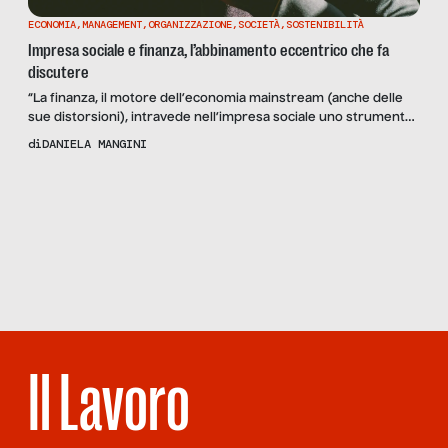
ECONOMIA
,
MANAGEMENT
,
ORGANIZZAZIONE
,
SOCIETÀ
,
SOSTENIBILITÀ
Impresa sociale e finanza, l’abbinamento eccentrico che fa
discutere
“La finanza, il motore dell’economia mainstream (anche delle
sue distorsioni), intravede nell’impresa sociale uno strumento
per realizzare investimenti a elevato impatto sociale”. Il
di
DANIELA MANGINI
rapporto Task Force G8 ha introdotto nel 2013 un nuovo punto
di vista per chi si occupa di investire i grandi patrimoni, e ha
Scopri
la
aperto gli occhi di molti su una verità […]
Rivista
NUMERO 03
– DIETRO LE
QUINTE
Il Lavoro