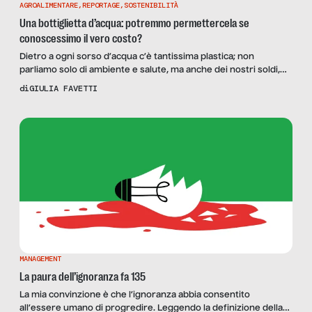
AGROALIMENTARE
,
REPORTAGE
,
SOSTENIBILITÀ
Una bottiglietta d’acqua: potremmo permettercela se
conoscessimo il vero costo?
Dietro a ogni sorso d’acqua c’è tantissima plastica; non
parliamo solo di ambiente e salute, ma anche dei nostri soldi,
della differenza fra il prezzo e il costo, e delle ampie maglie in
di
GIULIA FAVETTI
cui sguazza la speculazione
MANAGEMENT
La paura dell’ignoranza fa 135
La mia convinzione è che l’ignoranza abbia consentito
all’essere umano di progredire. Leggendo la definizione della