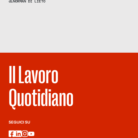
di
NORMAN DI LIETO
i quali non sono d’accordo sul fatto che la formazione continua
sia un elemento fondamentale e non più accessorio – come in
Scopri
la Rivista
passato – per […]
NUMERO 32 –
SCUSA SE ME
LO MERITO
Il Lavoro
Quotidiano
SEGUICI SU
facebook
linkedin
instagram
youtube