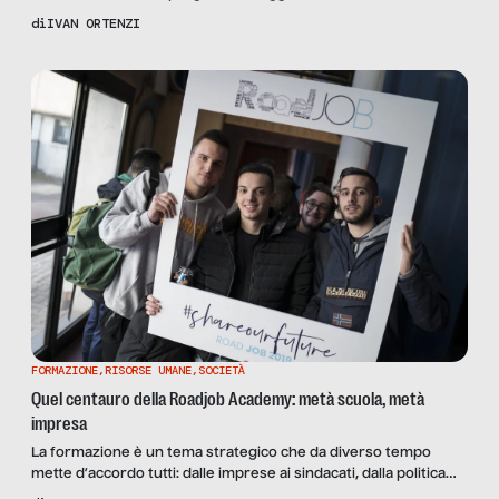
Treccani del vocabolo “Ignoranza” si fa direttamente
di
IVAN ORTENZI
riferimento al non avere consapevolezza e conoscenza di
determinate cose per non essersene mai occupati o per non
averne avuto notizia. Due perfette condizioni di partenza per
chi, come me, si occupa […]
FORMAZIONE
,
RISORSE UMANE
,
SOCIETÀ
Quel centauro della Roadjob Academy: metà scuola, metà
impresa
La formazione è un tema strategico che da diverso tempo
mette d’accordo tutti: dalle imprese ai sindacati, dalla politica
alla scuola. Il tema è dibattuto, ma sono ormai pochissimi coloro