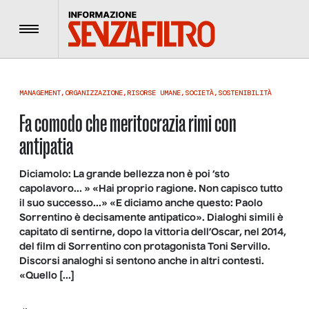
Menu
MANAGEMENT
,
ORGANIZZAZIONE
,
RISORSE UMANE
,
SOCIETÀ
,
SOSTENIBILITÀ
Fa comodo che meritocrazia rimi con
antipatia
Diciamolo: La grande bellezza non è poi ‘sto
capolavoro… » «Hai proprio ragione. Non capisco tutto
il suo successo…» «E diciamo anche questo: Paolo
Sorrentino è decisamente antipatico». Dialoghi simili è
capitato di sentirne, dopo la vittoria dell’Oscar, nel 2014,
del film di Sorrentino con protagonista Toni Servillo.
Discorsi analoghi si sentono anche in altri contesti.
«Quello […]