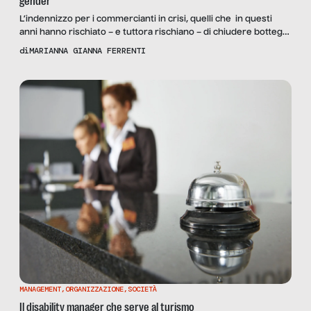
gender
L’indennizzo per i commercianti in crisi, quelli che in questi
anni hanno rischiato – e tuttora rischiano – di chiudere bottega
a causa della congiuntura economica difficile, è stato introdotto
di
MARIANNA GIANNA FERRENTI
nel lontano 1996 con un decreto legislativo che prevedeva un
contributo economico per la cessazione dell’attività
commerciale. Purtroppo accedere all’indennizzo, che oggi
ammonta a 500 […]
MANAGEMENT
,
ORGANIZZAZIONE
,
SOCIETÀ
Il disability manager che serve al turismo