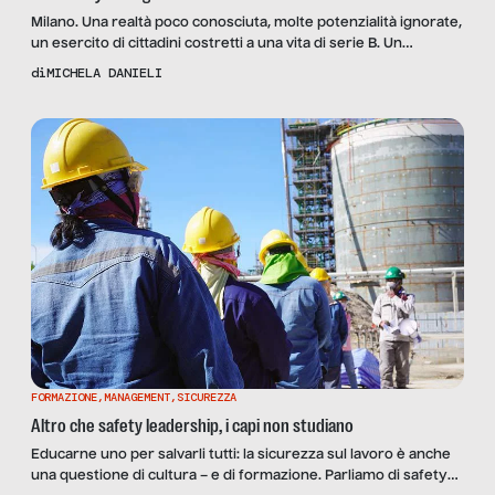
Milano. Una realtà poco conosciuta, molte potenzialità ignorate,
un esercito di cittadini costretti a una vita di serie B. Un
business perduto. Sono i tratti più marcati del panorama
di
MICHELA DANIELI
inerente i servizi a tutto tondo per persone con disabilità, in
Italia, in epoca pre COVID-19. Oggi il virus ha potenziato quel
disabile che, in un […]
FORMAZIONE
,
MANAGEMENT
,
SICUREZZA
Altro che safety leadership, i capi non studiano
Educarne uno per salvarli tutti: la sicurezza sul lavoro è anche
una questione di cultura – e di formazione. Parliamo di safety