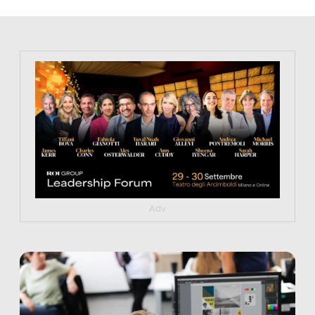
https://tinyurl.com/363fvfm9
Adv