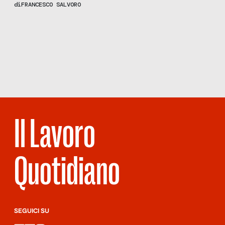
leadership con l’avvocato e mediatore Andrea Buti e Stefano
di
FRANCESCO SALVORO
Pancari di Rock’n’Safe.
Scopri
la Rivista
NUMERO 66 –
COMMERCIANTI
O
COMMERCIALI?
Il Lavoro
Quotidiano
SEGUICI SU